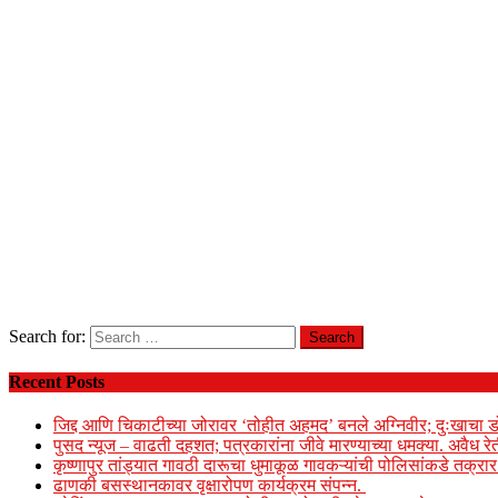
Search for:
Recent Posts
जिद्द आणि चिकाटीच्या जोरावर ‘तोहीत अहमद’ बनले अग्निवीर; दुःखाचा ड
पुसद न्यूज – वाढती दहशत; पत्रकारांना जीवे मारण्याच्या धमक्या. अवैध र
कृष्णापुर तांड्यात गावठी दारूचा धुमाकूळ गावकऱ्यांची पोलिसांकडे तक्र
ढाणकी बसस्थानकावर वृक्षारोपण कार्यक्रम संपन्न.