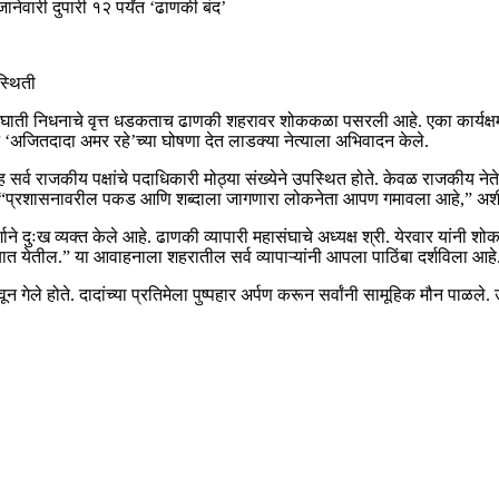
ानेवारी दुपारी १२ पर्यंत ‘ढाणकी बंद’
स्थिती
 अपघाती निधनाचे वृत्त धडकताच ढाणकी शहरावर शोककळा पसरली आहे. एका कार्यक्ष
‘अजितदादा अमर रहे’च्या घोषणा देत लाडक्या नेत्याला अभिवादन केले.
यांसह सर्व राजकीय पक्षांचे पदाधिकारी मोठ्या संख्येने उपस्थित होते. केवळ राजकी
 दिला. “प्रशासनावरील पकड आणि शब्दाला जागणारा लोकनेता आपण गमावला आहे,” अशी भ
र्गाने दुःख व्यक्त केले आहे. ढाणकी व्यापारी महासंघाचे अध्यक्ष श्री. येरवार यांनी 
ात येतील.” या आवाहनाला शहरातील सर्व व्यापाऱ्यांनी आपला पाठिंबा दर्शविला आहे
ले होते. दादांच्या प्रतिमेला पुष्पहार अर्पण करून सर्वांनी सामूहिक मौन पाळले. उद्