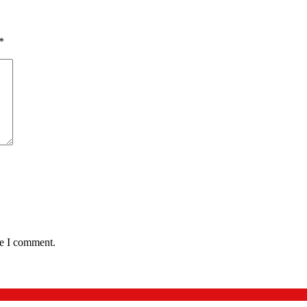
*
me I comment.