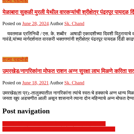
ताज्या घडामोडी
येळाबारा सुकळी मुरली येथील वारकऱ्यांची श्रीक्षेत्र पंढरपूर पायदळ द
Posted on
June 28, 2024
Author
Sk. Chand
यवतमाळ प्रतिनिधी / एस. के. शब्बीर आषाढी एकादशीच्या दिवशी विठुरायाचे दर
गावंडे,यांच्या मार्गदर्शनात वारकरी भक्तगणांनी श्रीक्षेत्र पंढरपूर पायदळ दि
ताज्या घडामोडी
उमरखेड/नागरिकांना मोफत राशन अन्न सुरक्षा लाभ मिळणे करिता सत्य
Posted on
June 18, 2021
Author
Sk. Chand
उमरखेड(ता प्र):-तालुक्यातील नागरिकांना त्यांचे स्वतःचे हक्काचे अन्न धान्य
जनता खुप अडचणीत आली असून शासनाने त्याना दोन महिन्याचे अन्न मोफत देण्याचे 
Post navigation
ढाणकी / येथे प्राथमिक आरोग्य केंद्र प्रजासत्ताक दिन साजरा.
एम. सी. सी. इंग्लिश मीडियम स्कूलमध्ये वार्षिक स्नेहसंमेलन उत्साहात.