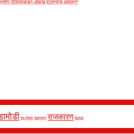
 ग्रामीण पोलिसांकडून ओळख पटवण्याचे आवाहन*
डामोडी
राजकारण
देश-विदेश
महाराष्ट्र
व्हिडीओ