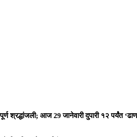
र्ण श्रद्धांजली; आज 29 जानेवारी दुपारी १२ पर्यंत ‘ढा