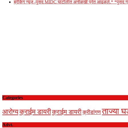
ब्रेकिंग न्यूज -पुसद MIDC घाटोलीत अनोळखी प्रेत आढळले.* *पुसद
Categories
ताज्या घ
आरोग्य
क्राईम डायरी
क्राईम डायरी
क्रीडांगण
Advt.