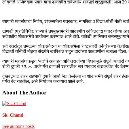
लोकनेते अजितदादा पवार यांना ढाणकीत सर्वपक्षीय भावपूर्ण श्रद्धांजली; आज 29 ज
​व्यापारी महासंघाचा निर्णय; शोकसभेला पत्रकार, नागरिक व विद्यार्थ्यांची मोठी उप
​ढाणकी (प्रतिनिधी): राज्याचे उपमुख्यमंत्री आदरणीय अजितदादा पवार यांच्या
सर्वपक्षीय शोकसभेचे आयोजन करण्यात आले होते. यावेळी उपस्थित जनसमुदायाने 
​सर्व स्तरांतून उमटल्या शोकसंवेदना या शोकसभेला राष्ट्रवादी काँग्रेसच्या नेत्
विद्यार्थी यांनीही मोठ्या संख्येने उपस्थित राहून दादांच्या आठवणींना उजाळा
​व्यापारी महासंघाकडून ‘बंद’चे आवाहन अजितदादांच्या निधनामुळे संपूर्ण व्यापारी व
रोजी दुपारी १२:०० वाजेपर्यंत ढाणकी शहरातील सर्व व्यवहार कडकडीत बंद ठेवण्य
​दुखवट्यात शहर सहभागी दुपारी आयोजित केलेल्या या शोकसभेने संपूर्ण शहर हेलावून गे
पर्यंत बंद राहतील, असे नियोजन करण्यात आले आहे.
About The Author
Sk. Chand
See author's posts