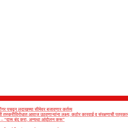
ोंगर पचवून लदाखच्या सीमेवर बजावणार कर्तव्य
ेती तस्करीविरोधात आवाज उठवणाऱ्यांना लक्ष्य; कठोर कारवाई व संरक्षणाची पत्रकार
ार – “दारू बंद करा, अन्यथा आंदोलन करू”