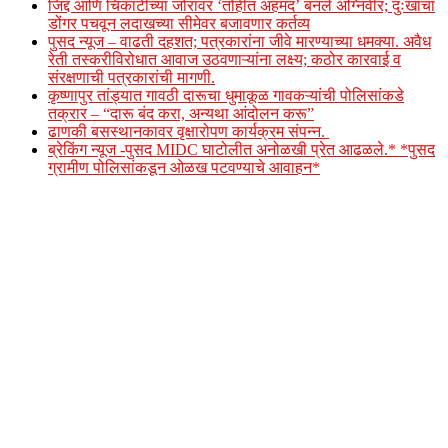
जिद्द आणि चिकाटीच्या जोरावर ‘तोहीत अहमद’ बनले अग्निवीर; दुःखाचा
डोंगर पचवून लदाखच्या सीमेवर बजावणार कर्तव्य
पुसद न्यूज – वाढती दहशत; पत्रकारांना जीवे मारण्याच्या धमक्या. अवैध
रेती तस्करीविरोधात आवाज उठवणाऱ्यांना लक्ष्य; कठोर कारवाई व
संरक्षणाची पत्रकारांची मागणी.
कृष्णापुर तांड्यात गावठी दारूचा धुमाकूळ गावकऱ्यांची पोलिसांकडे
तक्रार – “दारू बंद करा, अन्यथा आंदोलन करू”
ढाणकी बसस्थानकावर वृक्षारोपण कार्यक्रम संपन्न.
ब्रेकिंग न्यूज -पुसद MIDC घाटोलीत अनोळखी प्रेत आढळले.* *पुसद
ग्रामीण पोलिसांकडून ओळख पटवण्याचे आवाहन*