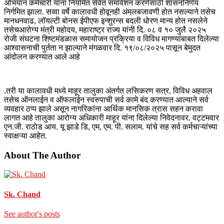
अभियान कर्मचारी यांना नियमित सेवेत समावेशन करणेसाठी शासननिर्णय
निर्गमित झाला. सव्वा वर्षे कालावधी होवूनही अंमलबजावणी होत नसल्याने तसेच
मानधनवाढ, लॉयल्टी बोनस ईपीएफ इन्शुरन्स बदली धोरण मान्य होत नसलेने
तसेचआरोग्य मंत्री महोदय, महाराष्ट्र राज्य यांनी दि. ०८ व १० जुलै २०२५
रोजी संघटना शिष्टमंडळास समायोजन प्रक्रिया व विविध मागण्यांबाबत दिलेल्या
आश्वासनाची पुर्तता न झाल्याने मंगळवार दि. १९/०८/२०२५ पासून बेमुदत
आंदोलन करण्यात आले आहे
.तरी या कालावधी मध्ये माहूर तालुका अंतर्गत लसिकरण सत्र, विविध अहवाल
तसेच ऑनलाईन व ऑफलाईन स्वरुपाची सर्व कामे बंद करण्यात आल्याने सर्व
व्यवहार ठप्प झाले असून नागरिकांना आर्थिक मानसिक त्रास सहन करावा
लागत आहे तालुका आरोग्य अधिकारी माहूर यांना दिलेल्या निवेदनावर. वट्टमवार
एन.जी. राठोड आय. यू झाडे डि, एम, एम. पी. सलाम. यांचे सह सर्व कर्मचाऱ्यांच्या
स्वाक्षऱ्या आहेत.
About The Author
Sk. Chand
See author's posts