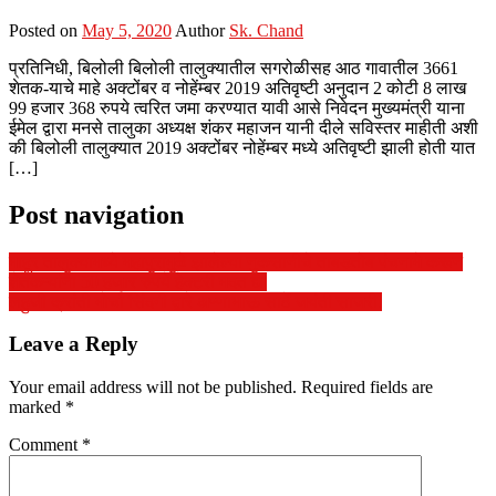
Posted on
May 5, 2020
Author
Sk. Chand
प्रतिनिधी, बिलोली बिलोली तालुक्यातील सगरोळीसह आठ गावातील 3661
शेतक-याचे माहे अक्टोंबर व नोहेंम्बर 2019 अतिवृष्टी अनुदान 2 कोटी 8 लाख
99 हजार 368 रुपये त्वरित जमा करण्यात यावी आसे निवेदन मुख्यमंत्री याना
ईमेल द्वारा मनसे तालुका अध्यक्ष शंकर महाजन यानी दीले सविस्तर माहीती अशी
की बिलोली तालुक्यात 2019 अक्टोंबर नोहेंम्बर मध्ये अतिवृष्टी झाली होती यात
[…]
Post navigation
माहूर तालुक्यामध्ये महापुरामुळे झालेल्या नुकसानीचे ताबडतोब पंचनामे करून
शेतकऱ्यांना 50 हजार रुपये हेक्टरी मदत द्या
लहुजी क्रांती मोर्चा सिंदगी द्वारे अण्णाभाऊ साठें जयंती साजरी.
Leave a Reply
Your email address will not be published.
Required fields are
marked
*
Comment
*