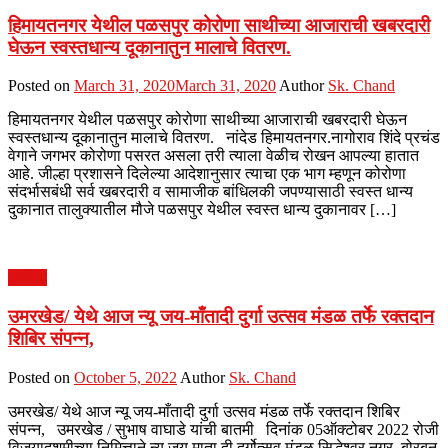
हिमायतनगर येथील पळसपुर कोरोणा साथीच्या आजाराची खबरदारी
घेऊन स्वस्तधान्य दूकानातुन मालाचे वितरण.
Posted on
March 31, 2020
March 31, 2020
Author
Sk. Chand
हिमायतनगर येथील पळसपुर कोरोणा साथीच्या आजाराची खबरदारी घेऊन
स्वस्तधान्य दूकानातुन मालाचे वितरण. नांदेड हिमायतनगर.नागोराव शिंदे प्रचंड
वेगाने जगभर कोरोणा पसरत असला त़री त्याला वेळीच रोखन आपल्या हातात
आहे. जील्हा प्रशासने दिलेल्या आदेशानुसार त्याचा एक भाग म्हणून कोरोणा
संदर्भासबंधी सर्व खबरदारी व सामाजीक बांधिलकी जपण्यासाठी स्वस्त धान्य
दुकानात तालुक्यातील मौजे पळसपुर येथील स्वस्त धान्य दुकानावर […]
आरोग्य
उमरखेड/ येथे आज न्यू जय-माँतादी दुर्गा उत्सव मंडळ तर्फे रक्तदान
शिबिर संपन्न,
Posted on
October 5, 2022
Author
Sk. Chand
उमरखेड/ येथे आज न्यू जय-माँतादी दुर्गा उत्सव मंडळ तर्फे रक्तदान शिबिर
संपन्न, उमरखेड / सुभाष वाघाडे यांची बातमी दिनांक 05ऑक्टोबर 2022 रोजी
विजयादशमीच्या निमित्ताने न्यू जय माता दी दुर्गोत्सव मंडळ सिद्धेश्वर नगर, बोरबन