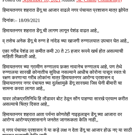
हिमायतनगर शहरात डेंगू चा आजार वाढले नगर पंचायत प्रशासन मात्र झोपेत
दिनांक:– 18/09/2021
हिमायतनगर शहरात डेंगू ची लागण लागून पेशंड वाढत आहे,,
व् तसेच अनेक डेंगू चे रुग्ण हे नांदेड च्या खाजगी रुग्णालयात उपचार घेत आहे,,
एका गरीब पेशंड ला कमीत कमी 20 ते 25 हजार रूपये खर्च होत असल्याची
माहिती मिळाली आहे,
हिमायतनगर च्या ग्रामीण रुग्णालय फ़क्त नावानेच रुग्णालय आहे, पण तेथे
रुग्णालया सारखी कोनातीच सुविधा नसल्याने आधीच कोरोना पासून स्वतःचे
रक्षण करणाऱ्या गरीब लोकांना मात्र हिमायतनगर आरोग्य प्रशासन व्
हिमायतनगर नगर पंचायत च्या दुर्लक्षामुळे डेंगू सारख्या जिव घेनी बीमारी चा
सामना करवा लागत आहे,,
यावर लोकप्रतिनिधि हि तोंडावर बोट ठेवून सोंग पाहण्या सारखे प्रयत्न करीत
असल्याचे चित्र दिसत आहे,,
हिमायतनगर शहरात आता पर्यन्त कोणतेही गाइड़लाइन डेंगू च्या आजारा वर
आरोग्य आरोग्यप्रशासनाने जनतेत जागरूकता केलि नाही,,
व् नगर पंचायत प्रशासन ने या कड़े लक्ष न देता डेंगू चा आजार होऊ नए या साठी