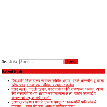
Search for:
Recent Posts
जिद्द आणि चिकाटीच्या जोरावर ‘तोहीत अहमद’ बनले अग्निवीर; दुःखाचा
डोंगर पचवून लदाखच्या सीमेवर बजावणार कर्तव्य
पुसद न्यूज – वाढती दहशत; पत्रकारांना जीवे मारण्याच्या धमक्या. अवैध
रेती तस्करीविरोधात आवाज उठवणाऱ्यांना लक्ष्य; कठोर कारवाई व
संरक्षणाची पत्रकारांची मागणी.
कृष्णापुर तांड्यात गावठी दारूचा धुमाकूळ गावकऱ्यांची पोलिसांकडे
तक्रार – “दारू बंद करा, अन्यथा आंदोलन करू”