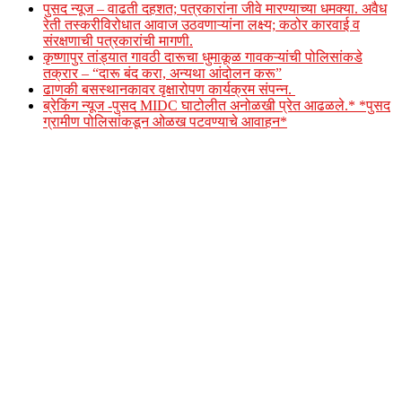
पुसद न्यूज – वाढती दहशत; पत्रकारांना जीवे मारण्याच्या धमक्या. अवैध
रेती तस्करीविरोधात आवाज उठवणाऱ्यांना लक्ष्य; कठोर कारवाई व
संरक्षणाची पत्रकारांची मागणी.
कृष्णापुर तांड्यात गावठी दारूचा धुमाकूळ गावकऱ्यांची पोलिसांकडे
तक्रार – “दारू बंद करा, अन्यथा आंदोलन करू”
ढाणकी बसस्थानकावर वृक्षारोपण कार्यक्रम संपन्न.
ब्रेकिंग न्यूज -पुसद MIDC घाटोलीत अनोळखी प्रेत आढळले.* *पुसद
ग्रामीण पोलिसांकडून ओळख पटवण्याचे आवाहन*