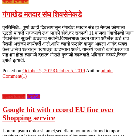
ताज्या घडामोडी
गंगाखेड मतदार संघ शिवसेनेकडे
प्रतिनिधी:- पुर्णा काही दिवसापासुन गंगाखेड मतदार संघ हा नेमका कोणाला
सूटतो याकडे सगळ्याचे लक्ष लागले होते.तर सकाळी 11 वाजता गंगाखेडची जागा
शिवसेनेला सुटली कळताच सर्वानी.विशालभाऊ कदम याच्या आँफीस कडे धाव
घेतली.असंख्य कार्यकर्ते आले.आणि त्यानी फटाके वाजुन आपला आनंद व्यक्त
केला.तसेच शहरातुन पदयात्रा काढण्यात आली. यामध्ये हजारो कार्यक्रत्याचा
सहभाग होता.त्यामध्ये दशरत भोसले,मुजाजी काळबाडे,अविनाश नवघरे,जिवन
इंगोले इत्यादी.
Posted on
October 5, 2019
October 5, 2019
Author
admin
Comment(1)
क्राईम डायरी
व्हिडीओ
Google hit with record EU fine over
Shopping service
Lorem ipsum dolor sit amet,sed diam nonumy eirmod tempor