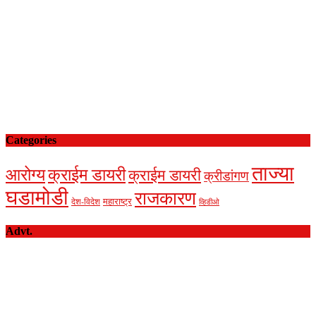
Categories
ताज्या
आरोग्य
क्राईम डायरी
क्राईम डायरी
क्रीडांगण
घडामोडी
राजकारण
देश-विदेश
महाराष्ट्र
व्हिडीओ
Advt.