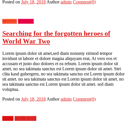
Posted on
July 18, 2018
Author
admin
Comment(0)
महाराष्ट्र
राजकारण
Searching for the forgotten heroes of
World War Two
Lorem ipsum dolor sit amet,sed diam nonumy eirmod tempor
invidunt ut labore et dolore magna aliquyam erat, At vero eos et
accusam et justo duo dolores et ea rebum. Lorem ipsum dolor sit
amet, no sea takimata sanctus est Lorem ipsum dolor sit amet. Stet
clita kasd gubergren, no sea takimata sanctus est Lorem ipsum dolor
sit amet. no sea takimata sanctus est Lorem ipsum dolor sit amet. no
sea takimata sanctus est Lorem ipsum dolor sit amet. sed diam
voluptua.
Posted on
July 18, 2018
Author
admin
Comment(0)
आरोग्य
क्राईम डायरी