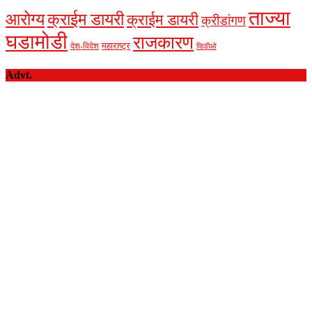
ताज्या
आरोग्य
क्राईम डायरी
क्राईम डायरी
क्रीडांगण
घडामोडी
राजकारण
देश-विदेश
महाराष्ट्र
व्हिडीओ
Advt.