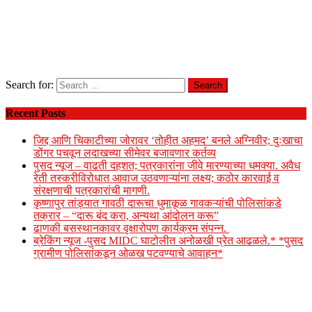
Search for:
Recent Posts
जिद्द आणि चिकाटीच्या जोरावर ‘तोहीत अहमद’ बनले अग्निवीर; दुःखाचा
डोंगर पचवून लदाखच्या सीमेवर बजावणार कर्तव्य
पुसद न्यूज – वाढती दहशत; पत्रकारांना जीवे मारण्याच्या धमक्या. अवैध
रेती तस्करीविरोधात आवाज उठवणाऱ्यांना लक्ष्य; कठोर कारवाई व
संरक्षणाची पत्रकारांची मागणी.
कृष्णापुर तांड्यात गावठी दारूचा धुमाकूळ गावकऱ्यांची पोलिसांकडे
तक्रार – “दारू बंद करा, अन्यथा आंदोलन करू”
ढाणकी बसस्थानकावर वृक्षारोपण कार्यक्रम संपन्न.
ब्रेकिंग न्यूज -पुसद MIDC घाटोलीत अनोळखी प्रेत आढळले.* *पुसद
ग्रामीण पोलिसांकडून ओळख पटवण्याचे आवाहन*