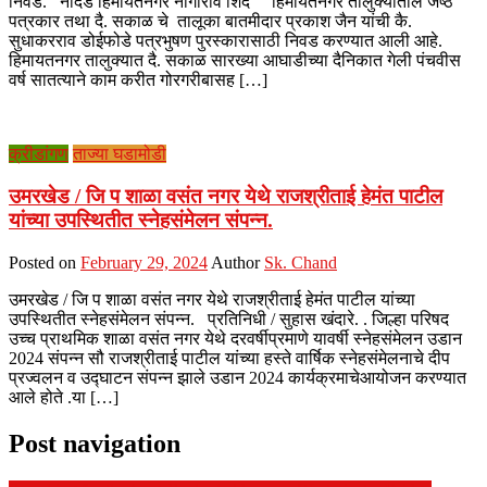
निवड. नांदेड हिमायतनगर नागोराव शिंदे हिमायतनगर तालुक्यातील जेष्ठ
पत्रकार तथा दै. सकाळ चे तालूका बातमीदार प्रकाश जैन यांची कै.
सुधाकरराव डोईफोडे पत्रभुषण पुरस्कारासाठी निवड करण्यात आली आहे.
हिमायतनगर तालुक्यात दै. सकाळ सारख्या आघाडीच्या दैनिकात गेली पंचवीस
वर्ष सातत्याने काम करीत गोरगरीबासह […]
क्रीडांगण
ताज्या घडामोडी
उमरखेड / जि प शाळा वसंत नगर येथे राजश्रीताई हेमंत पाटील
यांच्या उपस्थितीत स्नेहसंमेलन संपन्न.
Posted on
February 29, 2024
Author
Sk. Chand
उमरखेड / जि प शाळा वसंत नगर येथे राजश्रीताई हेमंत पाटील यांच्या
उपस्थितीत स्नेहसंमेलन संपन्न. प्रतिनिधी / सुहास खंदारे. . जिल्हा परिषद
उच्च प्राथमिक शाळा वसंत नगर येथे दरवर्षीप्रमाणे यावर्षी स्नेहसंमेलन उडान
2024 संपन्न सौ राजश्रीताई पाटील यांच्या हस्ते वार्षिक स्नेहसंमेलनाचे दीप
प्रज्वलन व उद्घाटन संपन्न झाले उडान 2024 कार्यक्रमाचेआयोजन करण्यात
आले होते .या […]
Post navigation