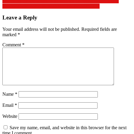
Searching for the ‘angel’ who held me on Westminster Bridge
The man who saved thousands of people from HIV
Leave a Reply
Your email address will not be published.
Required fields are
marked
*
Comment
*
Name
*
Email
*
Website
Save my name, email, and website in this browser for the next
time I comment.