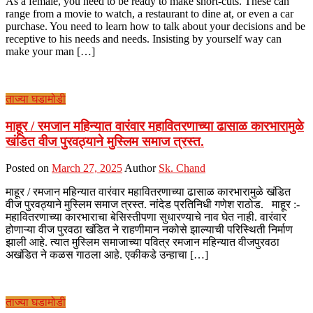
As a female, you need to be ready to make short-cuts. These can
range from a movie to watch, a restaurant to dine at, or even a car
purchase. You need to learn how to talk about your decisions and be
receptive to his needs and needs. Insisting by yourself way can
make your man […]
ताज्या घडामोडी
माहूर / रमजान महिन्यात वारंवार महावितरणाच्या ढासाळ कारभारामुळे
खंडित वीज पुरवठ्याने मुस्लिम समाज त्रस्त.
Posted on
March 27, 2025
Author
Sk. Chand
माहूर / रमजान महिन्यात वारंवार महावितरणाच्या ढासाळ कारभारामुळे खंडित
वीज पुरवठ्याने मुस्लिम समाज त्रस्त. नांदेड प्रतिनिधी गणेश राठोड. माहूर :-
महावितरणाच्या कारभाराचा बेसिस्तीपणा सुधारण्याचे नाव घेत नाही. वारंवार
होणाऱ्या वीज पुरवठा खंडित ने राहणीमान नकोसे झाल्याची परिस्थिती निर्माण
झाली आहे. त्यात मुस्लिम समाजाच्या पवित्र रमजान महिन्यात वीजपुरवठा
अखंडित ने कळस गाठला आहे. एकीकडे उन्हाचा […]
ताज्या घडामोडी