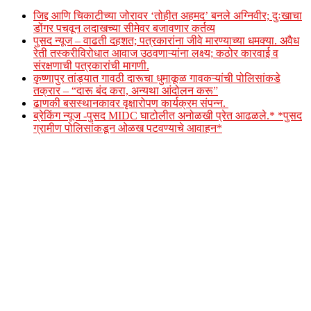
जिद्द आणि चिकाटीच्या जोरावर ‘तोहीत अहमद’ बनले अग्निवीर; दुःखाचा
डोंगर पचवून लदाखच्या सीमेवर बजावणार कर्तव्य
पुसद न्यूज – वाढती दहशत; पत्रकारांना जीवे मारण्याच्या धमक्या. अवैध
रेती तस्करीविरोधात आवाज उठवणाऱ्यांना लक्ष्य; कठोर कारवाई व
संरक्षणाची पत्रकारांची मागणी.
कृष्णापुर तांड्यात गावठी दारूचा धुमाकूळ गावकऱ्यांची पोलिसांकडे
तक्रार – “दारू बंद करा, अन्यथा आंदोलन करू”
ढाणकी बसस्थानकावर वृक्षारोपण कार्यक्रम संपन्न.
ब्रेकिंग न्यूज -पुसद MIDC घाटोलीत अनोळखी प्रेत आढळले.* *पुसद
ग्रामीण पोलिसांकडून ओळख पटवण्याचे आवाहन*