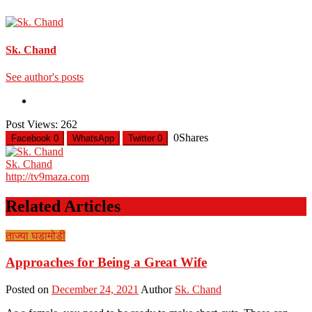
Sk. Chand
See author's posts
Post Views:
262
0
Shares
Facebook
0
WhatsApp
Twitter
0
Sk. Chand
http://tv9maza.com
Related Articles
ताज्या घडामोडी
Approaches for Being a Great Wife
Posted on
December 24, 2021
Author
Sk. Chand