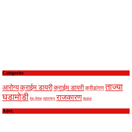
Categories
ताज्या
आरोग्य
क्राईम डायरी
क्राईम डायरी
क्रीडांगण
घडामोडी
राजकारण
देश-विदेश
महाराष्ट्र
व्हिडीओ
Advt.