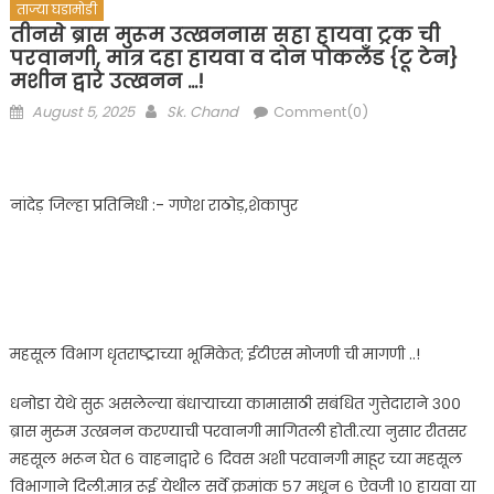
ताज्या घडामोडी
तीनसे ब्रास मुरूम उत्खननास सहा हायवा ट्रक ची
परवानगी, मात्र दहा हायवा व दोन पोकलँड {टू टेन}
मशीन द्वारे उत्खनन …!
Posted
Author
August 5, 2025
Sk. Chand
Comment(0)
on
नांदेड़ जिल्हा प्रतिनिधी :- गणेश राठोड़,शेकापुर
महसूल विभाग धृतराष्ट्राच्या भूमिकेत; ईटीएस मोजणी ची मागणी ..!
धनोडा येथे सुरू असलेल्या बंधाऱ्याच्या कामासाठी सबंधित गुत्तेदाराने ३००
ब्रास मुरुम उत्खनन करण्याची परवानगी मागितली होती.त्या नुसार रीतसर
महसूल भरून घेत ६ वाहनाद्वारे ६ दिवस अशी परवानगी माहूर च्या महसूल
विभागाने दिली.मात्र रूई येथील सर्वे क्रमांक ५७ मधून ६ ऐवजी १० हायवा या