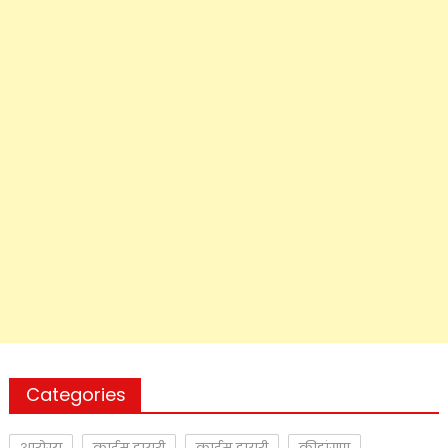
Categories
आरोग्य
क्राईम डायरी
क्राईम डायरी
क्रीडांगण