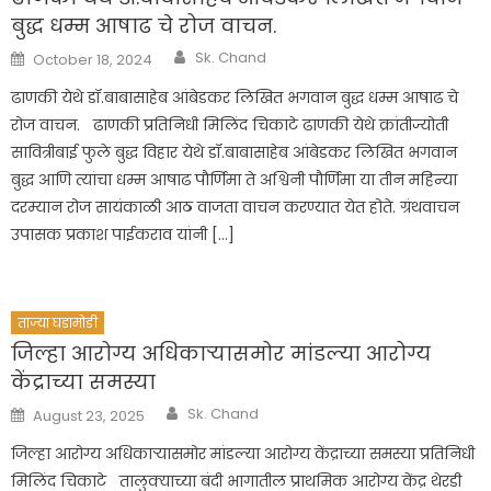
बुद्ध धम्म आषाढ चे रोज वाचन.
Author
Posted
Sk. Chand
October 18, 2024
on
ढाणकी येथे डॉ.बाबासाहेब आंबेडकर लिखित भगवान बुद्ध धम्म आषाढ चे
रोज वाचन. ढाणकी प्रतिनिधी मिलिंद चिकाटे ढाणकी येथे क्रांतीज्योती
सावित्रीबाई फुले बुद्ध विहार येथे डॉ.बाबासाहेब आंबेडकर लिखित भगवान
बुद्ध आणि त्यांचा धम्म आषाढ पौर्णिमा ते अश्विनी पौर्णिमा या तीन महिन्या
दरम्यान रोज सायंकाळी आठ वाजता वाचन करण्यात येत होते. ग्रंथवाचन
उपासक प्रकाश पाईकराव यांनी […]
ताज्या घडामोडी
जिल्हा आरोग्य अधिकाऱ्यासमोर मांडल्या आरोग्य
केंद्राच्या समस्या
Author
Posted
Sk. Chand
August 23, 2025
on
जिल्हा आरोग्य अधिकाऱ्यासमोर मांडल्या आरोग्य केंद्राच्या समस्या प्रतिनिधी
मिलिंद चिकाटे तालुक्याच्या बंदी भागातील प्राथमिक आरोग्य केंद्र थेरडी