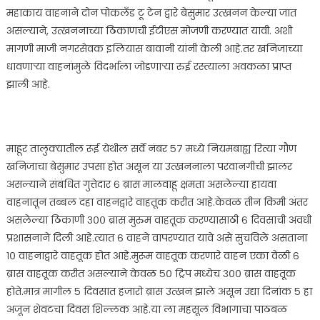
महाकाय वाहनाने दोन पोकलँड टू टेन द्वारे बेसुमार उत्खनन केल्या जात
असल्याने, उत्खननाच्या ठिकाणची ईटीएस मोजणी करण्यात यावी. अशी
मागणी माजी नगरसेवक इलियास बावानी यांनी केली आहे.तर खनिजाच्या
धावणाऱ्या वाहनांमुळे विदर्भाला जोडणाऱ्या रुई रस्त्याला अवकळा प्राप्त
झाली आहे.
माहूर तालुक्यातील रूई येथील सर्वे नंबर ५७ मध्ये नियमबाह्य रित्या गौण
खनिजाचा बेसुमार उपसा होत असून या उत्खननाला परवानगीची झालर
असल्याने संबंधित गुत्तेदार ६ ब्रास मालवाहू क्षमता असलेल्या हायवा
वाहनातून तब्बल दहा वाहनद्वारे वाहतूक करीत आहे.केवळ तीन किमी अंतर
असलेल्या ठिकाणी ३०० ब्रास मुरुम वाहतूक करण्यासाठी ६ दिवसाची अवधी
प्रशासनाने दिली आहे.त्यात ६ वाहने वापरण्यात यावे असे सुचविले असताना
१० वाहनाद्वारे वाहतूक होत आहे.मुरूम वाहतूक करणारे वाहन एका वेळी ६
ब्रास वाहतूक करीत असल्याने केवळ ५० ट्रिप मध्येच ३०० ब्रास वाहतूक
होते.मात्र मागील ५ दिवसात हजारो ब्रास उत्खन झाले असून उद्या दिनांक ५ हा
अजून शेवटचा दिवस शिल्लक आहे.या ला महसूल विभागाचा पाठबळ