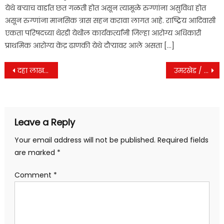
येथे बऱ्याच वार्डात छत गळती होत असून त्यामूळे रुग्णांना असुविधा होत
असून रुग्णांना मानसिक त्रास सहन करावा लागत आहे. राष्ट्रिय आदिवासी
एकता परिषदच्या थेरडी येथील कार्यकर्त्यांनी जिल्हा आरोग्य अधिकारी
प्राथमिक आरोग्य केंद्र ढाणकी येथे दौऱ्यावर आले असता […]
Post
दहा लाखचा दलित वस्ती निधी लाटण्यासाठी कंत्राटदाराचा थातूर मातुर रोड करण्याचा प्रयत्न.
उमरखेड / गावठी दारू बंद करण्याचे मुरलीकरांचे ठाणेदरांना निवेदन.
navigation
Leave a Reply
Your email address will not be published.
Required fields
are marked
*
Comment
*