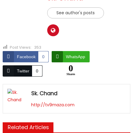
See author's posts
Post Views:
353
Facebook
0
WhatsApp
0
Twitter
0
Shares
Sk. Chand
http://tv9maza.com
Related Articles