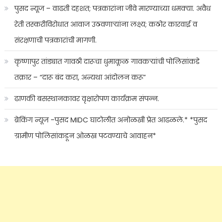
पुसद न्यूज – वाढती दहशत; पत्रकारांना जीवे मारण्याच्या धमक्या. अवैध
रेती तस्करीविरोधात आवाज उठवणाऱ्यांना लक्ष्य; कठोर कारवाई व
संरक्षणाची पत्रकारांची मागणी.
कृष्णापुर तांड्यात गावठी दारूचा धुमाकूळ गावकऱ्यांची पोलिसांकडे
तक्रार – “दारू बंद करा, अन्यथा आंदोलन करू”
ढाणकी बसस्थानकावर वृक्षारोपण कार्यक्रम संपन्न.
ब्रेकिंग न्यूज -पुसद MIDC घाटोलीत अनोळखी प्रेत आढळले.* *पुसद
ग्रामीण पोलिसांकडून ओळख पटवण्याचे आवाहन*