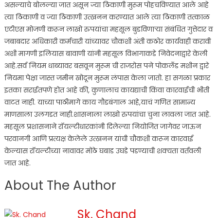
असल्याचे बोलल्या जात असून ज्या ठिकाणी मुरूम पोहचविण्यात आले आहे
त्या ठिकाणी व ज्या ठिकाणी उत्खनन करण्यात आले त्या ठिकाणी तत्काळ
एटीएस मोजणी करून लाखो रुपयांचा महसूल बुडविणाऱ्या संबंधित गुत्तेदार व
जबाबदार अधिकारी कर्मचारी यांच्यावर चौकशी अंती कठोर कार्यवाही करावी
अशी मागणी इलियास बावाणी यांनी महसूल विभागाकडे निवेदनाद्वारे केली
आहे.सर्व नियम धाब्यावर बसवून मुरूम ची राजरोस पने पोकलँड मशीन द्वारे
नियमा पेक्षा जास्त जमीन खोदून मुरूम लंपास केला जातो. हा सगळा प्रकार
इतका सराईतपणे होत आहे की, कुणालाच कायद्याची किंवा कारवाईची भीती
वाटत नाही. याच्या पाठीमागे काय गौडबंगाल आहे,याचं गणित सामान्य
माणसाला उलगडत नाही.शासनाला लाखो रुपयांचा चुना लावला जात आहे.
महसूल प्रशासनाने रॉयल्टीधारकांनी दिलेल्या नियोजित जागेवर जाऊन
परवानगी आणि प्रत्यक्ष केलेले उत्खनन यांची चौकशी करून कारवाई
केल्यास रॉयल्टीच्या नावावर मोठे घबाड उघडे पडण्याची शक्यता वर्तवली
जात आहे.
About The Author
Sk. Chand