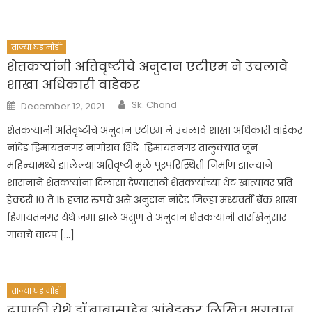
ताज्या घडामोडी
शेतकऱ्यांनी अतिवृष्टीचे अनुदान एटीएम ने उचलावे
शाखा अधिकारी वाडेकर
Author
Posted
Sk. Chand
December 12, 2021
on
शेतकऱ्यांनी अतिवृष्टीचे अनुदान एटीएम ने उचलावे शाखा अधिकारी वाडेकर
नांदेड हिमायतनगर नागोराव शिंदे हिमायतनगर तालुक्यात जून
महिन्यामध्ये झालेल्या अतिवृष्टी मुळे पूरपरिस्थिती निर्माण झाल्याने
शासनाने शेतकऱ्यांना दिलासा देण्यासाठी शेतकऱ्यांच्या थेट खात्यावर प्रति
हेक्‍टरी 10 ते 15 हजार रुपये असे अनुदान नांदेड जिल्हा मध्यवर्ती बँक शाखा
हिमायतनगर येथे जमा झाले असुण ते अनुदान शेतकऱ्यांनी तारखिनुसार
गावाचे वाटप […]
ताज्या घडामोडी
ढाणकी येथे डॉ.बाबासाहेब आंबेडकर लिखित भगवान