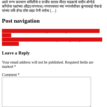
आले रुग्ण कल्याण समितीचे व राजीव सातव मीत्र मडळाचे सदीप बोगोडे
काँग्रेस पक्षांच्या औंढा(नागनाथ) नगरपचयत च्या नगरसेवीका कून्ताबाई गोबाडे
यांच्या तर्फे हॅन्ड वॉश वह्या पेनी तसेच […]
Post navigation
रेशनमालाची तस्करी करणा-या माहूर किनवट तालुक्यातील रॅकेटवर कारवाई
करा…
शिवसेना (उबाठा ) गट पदाधिकाऱ्यांच्या नियुक्त्या तालुकाप्रमुख पदी जितू चोले
यांची निवड.!
Leave a Reply
Your email address will not be published.
Required fields are
marked
*
Comment
*