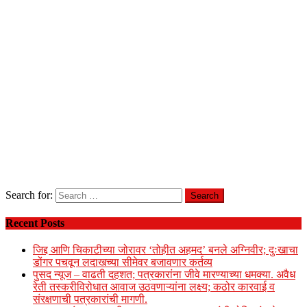
Search for:
Recent Posts
जिद्द आणि चिकाटीच्या जोरावर ‘तोहीत अहमद’ बनले अग्निवीर; दुःखाचा
डोंगर पचवून लदाखच्या सीमेवर बजावणार कर्तव्य
पुसद न्यूज – वाढती दहशत; पत्रकारांना जीवे मारण्याच्या धमक्या. अवैध
रेती तस्करीविरोधात आवाज उठवणाऱ्यांना लक्ष्य; कठोर कारवाई व
संरक्षणाची पत्रकारांची मागणी.