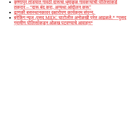
कृष्णापुर तांड्यात गावठी दारूचा धुमाकूळ गावकऱ्यांची पोलिसांकडे
तक्रार – “दारू बंद करा, अन्यथा आंदोलन करू”
ढाणकी बसस्थानकावर वृक्षारोपण कार्यक्रम संपन्न.
ब्रेकिंग न्यूज -पुसद MIDC घाटोलीत अनोळखी प्रेत आढळले.* *पुसद
ग्रामीण पोलिसांकडून ओळख पटवण्याचे आवाहन*