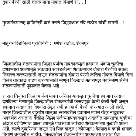
दुबार पेरणी साठी शेतकऱ्यांना मोफत बियाणे द्या….!
मुख्यमंत्र्यासह कृषिमंत्री कडे मनसे जिल्हाध्यक्ष रवि राठोड यांची मागणी…!
माहूर/नांदेडजिल्हा प्रतिनिधी :- गणेश राठोड, शेकापूर
जिल्ह्यातील शेतकऱ्यांना जिल्हा पर्जन्य मापकाकडून हवामान अंदाज चुकीचा
दर्शवण्यात आल्यामुळे संकटात सापडलेल्या शेतकऱ्यांवर दोबारा पेरणीचे संकट
निवारण करण्यासाठी म्हणून शेतकऱ्यांना दोबारा पेरणी करिता मोफत बियाणे विना
विलंब तात्काळ वाटप करण्यासाठी म्हणून जिल्ह्यात महाराष्ट्र नवनिर्माण सेनेने
शेतकऱ्यांसाठी पुढाकार घेतला आहे.
शासन नियुक्त जिल्हा पर्जन्य मापन अधिकाऱ्यांकडून चुकीचा हवामान अंदाज
दर्शविल्या गेल्यामुळे जिल्ह्यातील शेतकऱ्यांची फसवणूक केली केली गेली असून
हवामान अंदाजावर विश्वास ठेवून रब्बी हंगामाची पेरणी करण्यात आली होती.
मात्र जिल्ह्यातील बहुतांश तालुका स्तरावरील हवामान मापन यंत्र नादुरुस्त
अवस्थेत असताना देखील जिल्हा पर्जन्यमापकाकडून अंदाजीत पावसाचा चुकीचा
अंदाज दर्शविण्यात आला त्यामुळे पावसाचा लपंडाव शेतकऱ्यांच्या मुळाशी आला
आहे, त्याचे दुष्परिणाम म्हणून उभे पिक वाळून ( कोमेजून ) गेल्यात व काही भागात
बियाणे उगवलीच नाहीत. जिल्ह्यातील शेतकऱ्यांच्या आत्महत्या लक्षात घेता