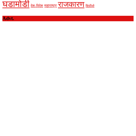
घडामोडी
राजकारण
देश-विदेश
महाराष्ट्र
व्हिडीओ
Advt.