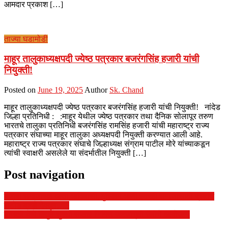
आमदार प्रकाश […]
ताज्या घडामोडी
माहूर तालुकाध्यक्षपदी ज्येष्ठ पत्रकार बजरंगसिंह हजारी यांची
नियुक्ती!
Posted on
June 19, 2025
Author
Sk. Chand
माहूर तालुकाध्यक्षपदी ज्येष्ठ पत्रकार बजरंगसिंह हजारी यांची नियुक्ती! नांदेड
जिल्हा प्रतिनिधी : :माहूर येथील ज्येष्ठ पत्रकार तथा दैनिक सोलापूर तरुण
भारतचे तालुका प्रतिनिधी बजरंगसिंह रामसिंह हजारी यांची महाराष्ट्र राज्य
पत्रकार संघाच्या माहूर तालुका अध्यक्षपदी नियुक्ती करण्यात आली आहे.
महाराष्ट्र राज्य पत्रकार संघाचे जिल्हाध्यक्ष संग्राम पाटील मोरे यांच्याकडून
त्यांची स्वाक्षरी असलेले या संदर्भातील नियुक्ती […]
Post navigation
बंजारा समाजासह आता आदिवासी, मुस्लिम,आणी इतरही समाजासाठी प्रशांत
राठोड बनले देवदूत….!
ढाणकी येथे विद्युत सुरक्षा सप्ताह निमित्त जनजागृती रॅलीचे आयोजन.