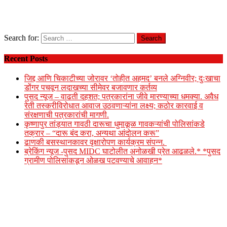
Search for:
Recent Posts
जिद्द आणि चिकाटीच्या जोरावर ‘तोहीत अहमद’ बनले अग्निवीर; दुःखाचा
डोंगर पचवून लदाखच्या सीमेवर बजावणार कर्तव्य
पुसद न्यूज – वाढती दहशत; पत्रकारांना जीवे मारण्याच्या धमक्या. अवैध
रेती तस्करीविरोधात आवाज उठवणाऱ्यांना लक्ष्य; कठोर कारवाई व
संरक्षणाची पत्रकारांची मागणी.
कृष्णापुर तांड्यात गावठी दारूचा धुमाकूळ गावकऱ्यांची पोलिसांकडे
तक्रार – “दारू बंद करा, अन्यथा आंदोलन करू”
ढाणकी बसस्थानकावर वृक्षारोपण कार्यक्रम संपन्न.
ब्रेकिंग न्यूज -पुसद MIDC घाटोलीत अनोळखी प्रेत आढळले.* *पुसद
ग्रामीण पोलिसांकडून ओळख पटवण्याचे आवाहन*