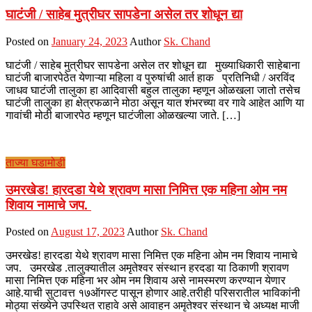
घाटंजी / साहेब मुत्रीघर सापडेना असेल तर शोधून द्या
Posted on
January 24, 2023
Author
Sk. Chand
घाटंजी / साहेब मुत्रीघर सापडेना असेल तर शोधून द्या मुख्याधिकारी साहेबाना
घाटंजी बाजारपेठेत येणाऱ्या महिला व पुरुषांची आर्त हाक प्रतिनिधी / अरविंद
जाधव घाटंजी तालुका हा आदिवासी बहुल तालुका म्हणून ओळखला जातो तसेच
घाटंजी तालुका हा क्षेत्रफळाने मोठा असून यात शंभरच्या वर गावे आहेत आणि या
गावांची मोठी बाजारपेठ म्हणून घाटंजीला ओळखल्या जाते. […]
ताज्या घडामोडी
उमरखेड! हारदडा येथे श्रावण मासा निमित्त एक महिना ओम नम
शिवाय नामाचे जप.
Posted on
August 17, 2023
Author
Sk. Chand
उमरखेड! हारदडा येथे श्रावण मासा निमित्त एक महिना ओम नम शिवाय नामाचे
जप. उमरखेड .तालुक्यातील अमृतेश्वर संस्थान हरदडा या ठिकाणी श्रावण
मासा निमित्त एक महिना भर ओम नम शिवाय असे नामस्मरण करण्यान येणार
आहे.याची सुटावत्त १७ऑगस्ट पासून होणार आहे.तरीही परिसरातील भाविकांनी
मोठ्या संख्येने उपस्थित राहावे असे आवाहन अमृतेश्वर संस्थान चे अध्यक्ष माजी