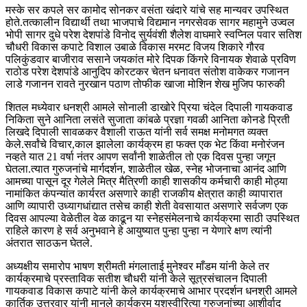
मस्के सर कपले सर कामोद सोनकर वसंता खंदारे यांचे सह मान्यवर उपस्थित
होते.तत्कालीन विद्यार्थी तथा भाजपाचे विद्यमान नगरसेवक सागर महामुने उज्वल
भोपी सागर दुधे परेश देशपांडे विनोद सुर्यवंशी शैलेश वाघमारे स्वप्निल पवार सतिश
चौधरी विकास कपाटे विशाल उबाळे विकास मरमट विजय शिकारे गौरव
पलिकुंडवार बाजीराव ससाने जयकांत मोरे दिपक किंगरे विनायक शेवाळे प्रविण
राठोड परेश देशपांडे आनुदिप कोरटकर चेतन धनावत संतोश वाकेकर गजानन
लाडे गजानन रावते नुरखान पठाण तोफीक खाजा मोशिन शेख मुजिप फारुकी
शितल मध्येवार धनश्री आमले सोनाली डाखोरे प्रिया चंदेल दिपाली गायकवाड
निकिता सुने आनिता लसंते सुजाता कांबळे प्रज्ञा गवळी आनिता कोनडे प्रिती
लिखदे दिपाली सावळकर वैशाली राऊत यांनी सर्व समक्ष मनोमगत व्यक्त
केले.सर्वांचे विचार,काल झालेला कार्यक्रम हा फक्त एक भेट किंवा मनोरंजन
नव्हते यात 21 वर्षा नंतर आपण सर्वांनी शाळेतील तो एक दिवस पुन्हा जगून
घेतला.त्यात गुरुजनांचे मार्गदर्शन, शाळेतील खेळ, स्नेह भोजनाचा आनंद आणि
आमच्या पासून दूर गेलेले मित्र मैत्रिणी काही शासकीय कर्मचारी काही मोठ्या
नामांकित कंपन्यांत कार्यरत असणारे काही राजकीय क्षेत्रात काही व्यापारात
आणि व्यापारी उध्यागधांद्यात तसेच काही शेती वेवसायात असणारे सर्वजण एक
दिवस आपल्या वेळेतील वेळ काढून या स्नेहसंमेलनाचे कार्यक्रमा साठी उपस्थित
राहिले कारण हे सर्व अनुभवाने हे आयुष्यात पुन्हा पुन्हा न येणारे क्षण त्यांनी
अंतरात साठऊन घेतले.
अध्यक्षीय समारोप भाषण श्रीमती मंगलाताई मुनेश्वर माँडम यांनी केले तर
कार्यक्रमाचे प्रस्ताविक सतीश चौधरी यांनी केले सूत्रसंचालन दिपाली
गायकवाड विकास कपाटे यांनी केले कार्यक्रमाचे आभार प्रदर्शन धनश्री आमले
कार्तिक उत्तरवार यांनी मानले कार्यक्रम यशस्वीरित्या गुरुजनांच्या आशीर्वाद