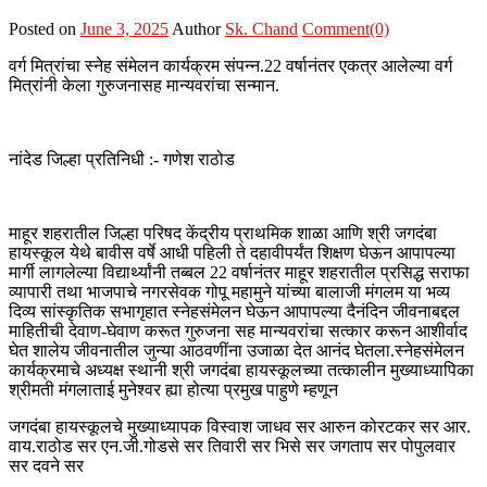
Posted on
June 3, 2025
Author
Sk. Chand
Comment(0)
वर्ग मित्रांचा स्नेह संमेलन कार्यक्रम संपन्न.22 वर्षानंतर एकत्र आलेल्या वर्ग
मित्रांनी केला गुरुजनासह मान्यवरांचा सन्मान.
नांदेड जिल्हा प्रतिनिधी :- गणेश राठोड
माहूर शहरातील जिल्हा परिषद केंद्रीय प्राथमिक शाळा आणि श्री जगदंबा
हायस्कूल येथे बावीस वर्षे आधी पहिली ते दहावीपर्यंत शिक्षण घेऊन आपापल्या
मार्गी लागलेल्या विद्यार्थ्यांनी तब्बल 22 वर्षानंतर माहूर शहरातील प्रसिद्ध सराफा
व्यापारी तथा भाजपाचे नगरसेवक गोपू महामुने यांच्या बालाजी मंगलम या भव्य
दिव्य सांस्कृतिक सभागृहात स्नेहसंमेलन घेऊन आपापल्या दैनंदिन जीवनाबद्दल
माहितीची देवाण-घेवाण करूत गुरुजना सह मान्यवरांचा सत्कार करून आशीर्वाद
घेत शालेय जीवनातील जुन्या आठवणींना उजाळा देत आनंद घेतला.स्नेहसंमेलन
कार्यक्रमाचे अध्यक्ष स्थानी श्री जगदंबा हायस्कूलच्या तत्कालीन मुख्याध्यापिका
श्रीमती मंगलाताई मुनेश्वर ह्या होत्या प्रमुख पाहुणे म्हणून
जगदंबा हायस्कूलचे मुख्याध्यापक विस्वाश जाधव सर आरुन कोरटकर सर आर.
वाय.राठोड सर एन.जी.गोडसे सर तिवारी सर भिसे सर जगताप सर पोपुलवार
सर दवने सर