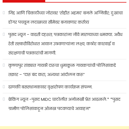
जिद्द आणि चिकाटीच्या जोरावर ‘तोहीत अहमद’ बनले अग्निवीर; दुःखाचा
डोंगर पचवून लदाखच्या सीमेवर बजावणार कर्तव्य
पुसद न्यूज – वाढती दहशत; पत्रकारांना जीवे मारण्याच्या धमक्या. अवैध
रेती तस्करीविरोधात आवाज उठवणाऱ्यांना लक्ष्य; कठोर कारवाई व
संरक्षणाची पत्रकारांची मागणी.
कृष्णापुर तांड्यात गावठी दारूचा धुमाकूळ गावकऱ्यांची पोलिसांकडे
तक्रार – “दारू बंद करा, अन्यथा आंदोलन करू”
ढाणकी बसस्थानकावर वृक्षारोपण कार्यक्रम संपन्न.
ब्रेकिंग न्यूज -पुसद MIDC घाटोलीत अनोळखी प्रेत आढळले.* *पुसद
ग्रामीण पोलिसांकडून ओळख पटवण्याचे आवाहन*