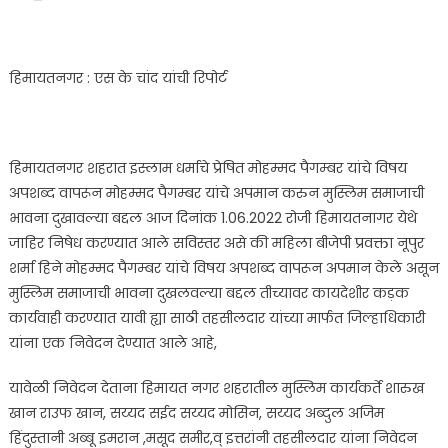
हिमायतनगर : एस के चांद यांची रिपोर्ट
हिमायतनगर शहरात इस्लाम धर्माचे प्रेषित मोहम्मद पैगम्बर यांचे विषय
अपशब्द वापरून मोहम्मद पैगम्बर यांचे अपमान करुन मुस्लिम समाजाची
भावना दुखावल्या बद्दल आज दिनांक 1.06.2022 रोजी हिमायतनागर येथे
जाहिर निषेध करण्यात आले सविस्तर असे की महिला बीजेपी प्रवक्ता नूपुर
शर्मा हिने मोहम्मद पैगम्बर यांचे विषय अपशब्द वापरून अपमान केले असून
मुस्लिम समाजाची भावना दुखलवल्या बद्दल तीच्यावर कायदेशीर कड़क
कार्यवाही करण्यात यावी ह्या साठी तहसीलदार यांच्या मार्फत जिल्हाधिकारी
यांना एक निवेदन देण्यात आले आहे,
यावेळी निवेदन देताना हिमायत नगर शहरातील मुस्लिम कार्यकर्ते शारुख
खान राउफ खान, सय्यद सईद सय्यद मोसिन, सय्यद अब्दुल अजिम
हिंदुस्तानी अब्बू इमरान ,मसूद समीर,व् इत्तरांनी तहसीलदार यांना निवेदन