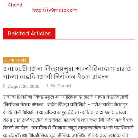
http://tv9maza.com
Related Articles
ताज्या घडामोडी
उ.बा.ठा.शिवसेना जिल्हाप्रमुख मा.ज्योतिबादादा खराटे
यांच्या वाढदिवसाची नियोजन बैठक संपन्न
Author
Posted
Sk. Chand
August 26, 2025
on
उ.बा.ठा.शिवसेना जिल्हाप्रमुख मा.ज्योतिबादादा खराटे यांच्या वाढदिवसाची
नियोजन बैठक संपन्न नांदेड़ जिल्हा प्रतिनिधी :- गणेश राठोड़,शेकापुर
दी.25 रोजी शिवसेना कार्यालय माहूर येथे,मा ज्योतिबा दादा खराटे यांच्या
येत्या सात सप्टेंबर रोजी वाढदिवस असल्याने कार्यकर्त्यांनी नियोजन बैठक
घेतली सदरील बैठकीमध्ये किनवट माहूर तालुक्यातील पक्षाचे पदाधिकारी
कार्यकर्ते तथा शिवसैनिक युवा सैनिक उपस्थित होते.यावेळी लाडके नेते