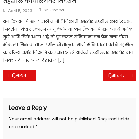
तहसील कार्यालयवर निदर्शन
Author
Posted
Sk. Chand
April 5, 2023
on
वन रँक वन पेन्शन” साठी माजी सैनिकांची उमरखेड तहसील कार्यालयवर
निदर्शन केंद्र सरकारने लागू केलेल्या “वन रँक वन पेन्शन” मध्ये अनेक
त्रुटी आणि विरोधाभास आहे तो दूर करून सैनिकांना वन पेन्शनचा योग्य
मोबदला मिळावा या मागणीसाठी तालुका माजी सैनिकाच्या वतीने तहसील
कार्यालय समोर निदर्शने करण्यात आली यावेळी तहसीलदार उमरखेड यांना
निवेदन देण्यात आले. देशातील […]
Post
हिमायतनगर शहरात मोठा राजकीय भूकंप… काँग्रेस पक्षातील दिग्गज नेत्यांना राष्ट्रवादी काँग्रेसचे प्रदेश अध्यक्ष जयंत पाटील यांच्या उपस्थितीत राष्ट्रवादी काँग्रेस मध्ये प्रवेश…
हिमायतनगर परिसरातील अवैध धंद्यामुळे गुन्हेगारी फोफाळली. नूतन पोलीस निरीक्षक का पुढे अवैध धंदे बंद करण्याचे मोठे आव्हान
navigation
Leave a Reply
Your email address will not be published.
Required fields
are marked
*