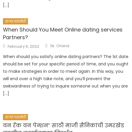
[…]
ताज्या घडामोडी
When Should You Meet Online dating services
Partners?
Author
Posted
Sk. Chand
February 6, 2022
on
When should you satisfy online dating partners? The 1st date
should be set for your specific period of time, and you ought
to make strategies in order to meet again. In this way, you
will end over a high take note, and you’ll prevent the
awkwardness of trying to inquire someone out when you are
[…]
ताज्या घडामोडी
वन रँक वन पेन्शन” साठी माजी सैनिकांची उमरखेड