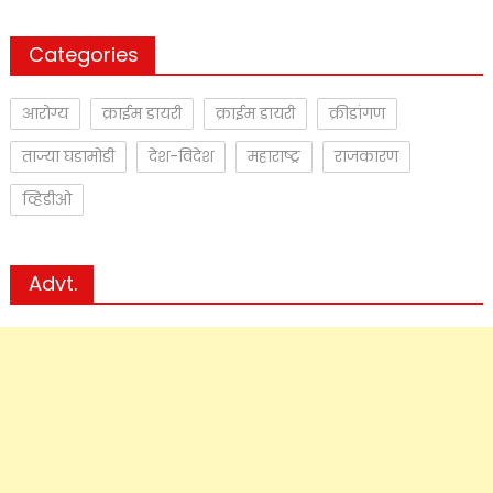
Categories
आरोग्य
क्राईम डायरी
क्राईम डायरी
क्रीडांगण
ताज्या घडामोडी
देश-विदेश
महाराष्ट्र
राजकारण
व्हिडीओ
Advt.