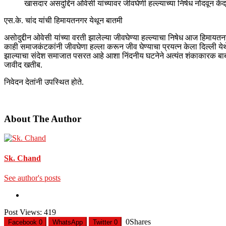
खासदार असदुद्दिन ओवेसी यांच्यावर जीवघेणी हल्ल्याच्या निषेध नोंदवून के
एस.के. चांद यांची हिमायतनगर येथून बातमी
असोदुद्दीन ओवेसी यांच्या वरती झालेल्या जीवघेण्या हल्ल्याचा निषेध आज हिमायत
काही समाजकंटकांनी जीवघेणा हल्ला करून जीव घेण्याचा प्रयत्न केला दिल्ली येथे 
झाल्याचा संदेश समाजात पसरत आहे आशा निंदनीय घटनेने अत्यंत शंकाकारक बाब आ
जावीद खतीब.
निवेदन देतांनी उपस्थित होते.
About The Author
Sk. Chand
See author's posts
Post Views:
419
0
Shares
Facebook
0
WhatsApp
Twitter
0