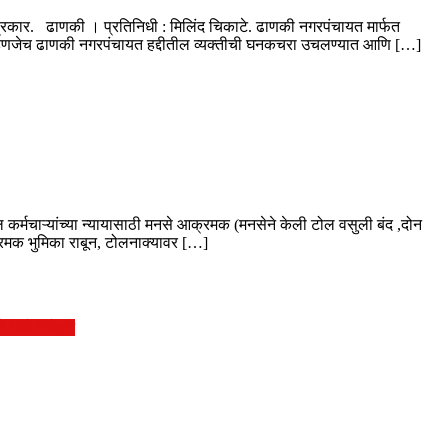
 प्रकार. ढाणकी । प्रतिनिधी : मिलिंद चिकाटे. ढाणकी नगरपंचायत मार्फत
तील म्हणजेच ढाणकी नगरपंचायत हद्दीतील व्यक्तीची घनकचरा उचलण्यात आणि […]
 कर्मचाऱ्यांच्या न्यायासाठी मनसे आक्रमक (मनसेने केली टोल वसुली बंद ,दोन
क्रमक भुमिका राबून, टोलनाक्यावर […]
े दिले निवेदन