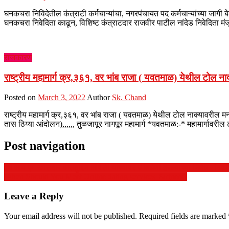
घनकचरा निविदेतील कंत्राटी कर्मचाऱ्यांचा, नगरपंचायत पद कर्मचाऱ्यांच्या जा
घनकचरा निवेदिता काढून, विशिष्ट कंत्राटदार राजवीर पाटील नांदेड निवेदिता म
राजकारण
राष्ट्रीय महामार्ग क्र,३६१, वर भांब राजा ( यवतमाळ) येथील टोल ना
Posted on
March 3, 2022
Author
Sk. Chand
राष्ट्रीय महामार्ग क्र,३६१, वर भांब राजा ( यवतमाळ) येथील टोल नाक्यावरील म
तास ठिय्या आंदोलन),,,,,, तुळजापूर नागपूर महामार्ग *यवतमाळ:-* महामार्गावरी
Post navigation
एम आय एम खासदार असदुद्दिन ओवेसी यांच्यावर जीवघेणी हल्ल्याच्या निषेध नोंदवून
When Should You Meet Online dating services Partners?
Leave a Reply
Your email address will not be published.
Required fields are marked