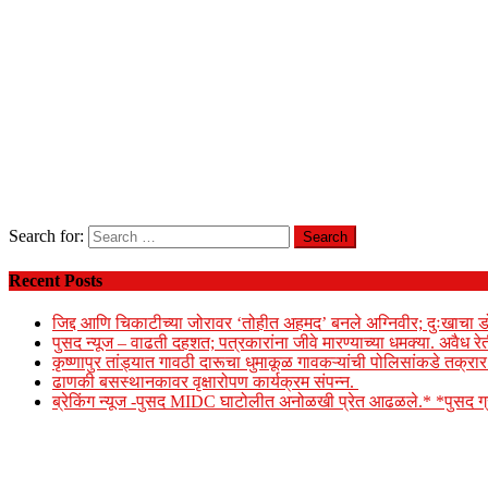
Search for:
Recent Posts
जिद्द आणि चिकाटीच्या जोरावर ‘तोहीत अहमद’ बनले अग्निवीर; दुःखाचा ड
पुसद न्यूज – वाढती दहशत; पत्रकारांना जीवे मारण्याच्या धमक्या. अवैध र
कृष्णापुर तांड्यात गावठी दारूचा धुमाकूळ गावकऱ्यांची पोलिसांकडे तक्र
ढाणकी बसस्थानकावर वृक्षारोपण कार्यक्रम संपन्न.
ब्रेकिंग न्यूज -पुसद MIDC घाटोलीत अनोळखी प्रेत आढळले.* *पुसद