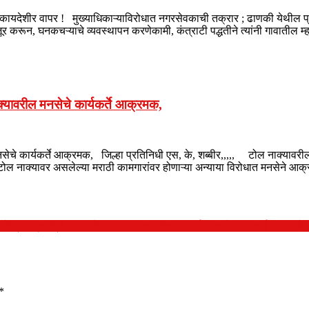
गी बेकायदेशीर वापर ! मुख्याधिकाऱ्याविरोधात नगरसेवकाची तक्रार ; ढाणकी येथील
ंजूर करून, घनकचऱ्याचे व्यवस्थापन करणेकामी, कंत्राटी पद्धतीने त्यांनी गावा
क्यावरील मनसेचे कार्यकर्ते आक्रमक,
नसेचे कार्यकर्ते आक्रमक, जिल्हा प्रतिनिधी एस, के, शब्बीर,,,,, टोल नाक्यावरील
ल टोल नाक्यावर असलेल्या मराठी कामगारांवर होणाऱ्या अन्याया विरोधात मनसेने आ
 केंद्रीय गृहमंत्री यांना औंढा नागनाथ तहसीलदारांमार्फत कठोर कारवाई करण्याचे च
*