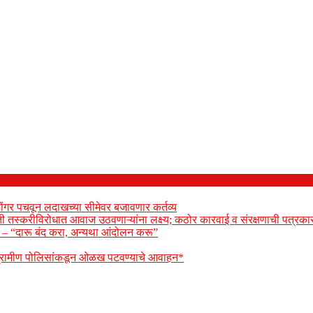
ोंगर पचवून लदाखच्या सीमेवर बजावणार कर्तव्य
ेती तस्करीविरोधात आवाज उठवणाऱ्यांना लक्ष्य; कठोर कारवाई व संरक्षणाची पत्रकार
ार – “दारू बंद करा, अन्यथा आंदोलन करू”
 ग्रामीण पोलिसांकडून ओळख पटवण्याचे आवाहन*