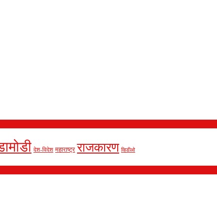
डामोडी
राजकारण
देश-विदेश
महाराष्ट्र
व्हिडीओ