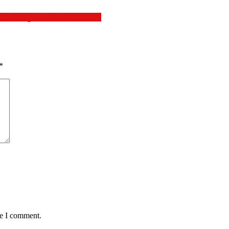
्या निधीतुन १० लक्ष रुपयाचा निधी
*
me I comment.