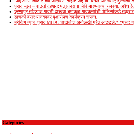
जिद्द आणि चिकाटीच्या जोरावर ‘तोहीत अहमद’ बनले अग्निवीर; दुःखाचा ड
पुसद न्यूज – वाढती दहशत; पत्रकारांना जीवे मारण्याच्या धमक्या. अवैध र
कृष्णापुर तांड्यात गावठी दारूचा धुमाकूळ गावकऱ्यांची पोलिसांकडे तक्र
ढाणकी बसस्थानकावर वृक्षारोपण कार्यक्रम संपन्न.
ब्रेकिंग न्यूज -पुसद MIDC घाटोलीत अनोळखी प्रेत आढळले.* *पुसद
Categories