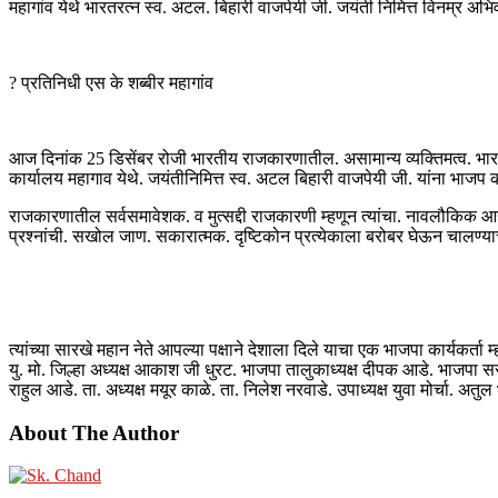
महागांव येथे भारतरत्न स्व. अटल. बिहारी वाजपेयी जी. जयंती निमित्त विनम्र अभ
? प्रतिनिधी एस के शब्बीर महागांव
आज दिनांक 25 डिसेंबर रोजी भारतीय राजकारणातील. असामान्य व्यक्तिमत्व. भार
कार्यालय महागाव येथे. जयंतीनिमित्त स्व. अटल बिहारी वाजपेयी जी. यांना भाजप का
राजकारणातील सर्वसमावेशक. व मुत्सद्दी राजकारणी म्हणून त्यांचा. नावलौकिक आहे
प्रश्नांची. सखोल जाण. सकारात्मक. दृष्टिकोन प्रत्येकाला बरोबर घेऊन चालण्या
त्यांच्या सारखे महान नेते आपल्या पक्षाने देशाला दिले याचा एक भाजपा कार्यकर्त
यु. मो. जिल्हा अध्यक्ष आकाश जी धुरट. भाजपा तालुकाध्यक्ष दीपक आडे. भाजपा सरच
राहुल आडे. ता. अध्यक्ष मयूर काळे. ता. निलेश नरवाडे. उपाध्यक्ष युवा मोर्चा. अतु
About The Author