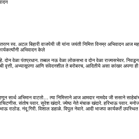
िवादन
तरत्न स्व. अटल बिहारी वाजपेयी जी यांना जयंती निमित्त विनम्र अभिवादन आज मह
र्यकर्त्यांनी अभिवादन केले
. दोन वेळा पंतप्रधान. तब्बल नऊ वेळा लोकसभा व दोन वेळा राज्यसभेवर. निवडून गेल
ची वृत्ती, अभ्यासूपणा आणि संवेदनशील ते बरोबरच, आदितीये असा कांखर अपणा ही त्
ा म्हणून सार्थ अभिमान वाटतो… त्या निमित्ताने आज आमदार नामदेव जी ससाने साहेबांच
िटणीस. संतोष पवार. सुरेश खंदारे. ज्येष्ठ नेते मंचाक खंदारे. हरिभाऊ पवार. मनोज
ल भाऊ राठोड. नंदू गिरी. विशाल डहाळे. विपुल नेवारे. आदी भाजपा कार्यकर्ते उपस्थित 