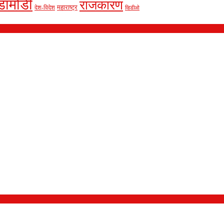
डामोडी
राजकारण
देश-विदेश
महाराष्ट्र
व्हिडीओ