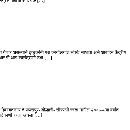
ाँग्रेस पक्षाची ओट बॅक […]
्यात येणार असल्याने इच्छुकांनी पक्ष कार्यालयात संपर्क साधावा असे आवाहन केंद्रीय
ल आर.पी.आय स्वतंत्रपणे उभा […]
गर हिमायतनगर ते पळसपुर- डोल्हारी- सीरपली रस्ता मागील २००७-८या वर्षांत
नेक ठिकाणी रस्ता खचला […]