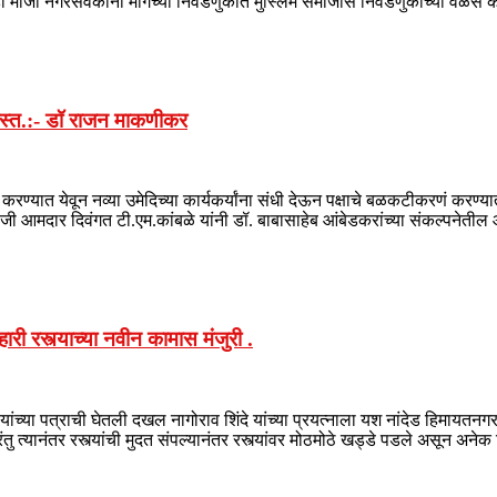
ही माजी नगरसेवकांनी मागच्या निवडणुकीत मुस्लिम समाजास निवडणुकीच्या वेळेस क
बरखास्त.:- डॉ राजन माकणीकर
ास्त करण्यात येवून नव्या उमेदिच्या कार्यकर्यांना संधी देऊन पक्षाचे बळकटीकरणं करण
जी आमदार दिवंगत टी.एम.कांबळे यांनी डॉ. बाबासाहेब आंबेडकरांच्या संकल्पनेती
री रस्त्याच्या नवीन कामास मंजुरी .
ांच्या पत्राची घेतली दखल नागोराव शिंदे यांच्या प्रयत्नाला यश नांदेड हिमायतन
तु त्यानंतर रस्त्यांची मुदत संपल्यानंतर रस्त्यांवर मोठमोठे खड्डे पडले असून अ