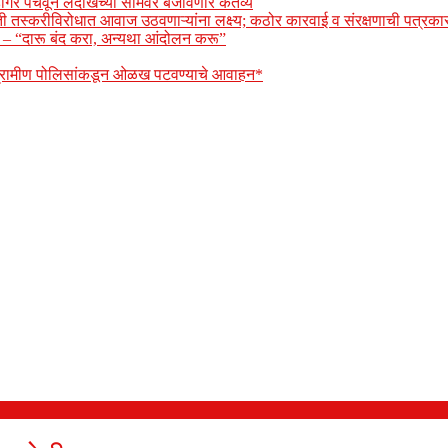
ोंगर पचवून लदाखच्या सीमेवर बजावणार कर्तव्य
ेती तस्करीविरोधात आवाज उठवणाऱ्यांना लक्ष्य; कठोर कारवाई व संरक्षणाची पत्रकार
ार – “दारू बंद करा, अन्यथा आंदोलन करू”
 ग्रामीण पोलिसांकडून ओळख पटवण्याचे आवाहन*