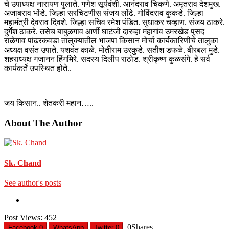
चे उपाध्यक्ष नारायण पुलाते. गणेश सूर्यवंशी. आनंदराव चिकणे. अमृतराव देशमुख.
अजाबराव भोंडे. जिल्हा सरचिटणीस संजय लोंढे. गोविंदराव कुकडे. जिल्हा
महामंत्री देवराव दिवशे. जिल्हा सचिव रमेश पंडित. सुधाकर चव्हाण. संजय ठाकरे.
दुर्गेश ठाकरे. तसेच बाबुळगाव आर्णी घाटंजी दारव्हा महागांव उमरखेड पुसद
राळेगाव पांढरकवडा तालुक्यातील भाजपा किसान मोर्चा कार्यकारिणीचे तालुका
अध्यक्ष वसंत उपाते. यशवंत काळे. मोतीराम उरकुडे. सतीश डफळे. बीरबल मुडे.
शहराध्यक्ष गजानन हिंगमिरे. सदस्य दिलीप राठोड. श्रीकृष्ण कुळसंगे. हे सर्व
कार्यकर्ते उपस्थित होते..
जय किसान.. शेतकरी महान…..
About The Author
Sk. Chand
See author's posts
Post Views:
452
0
Shares
Facebook
0
WhatsApp
Twitter
0