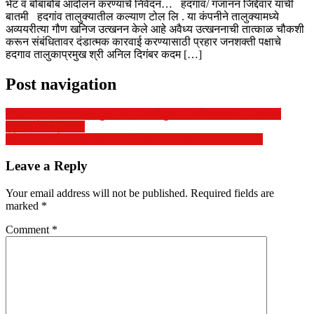
भेट व बोंबाबोंब आंदोलन करण्याचे निवेदन… हदगांव/ गजानन जिद्देवार यांची
बातमी हदगांव तालुक्यातील कल्याण टोल लि . या कंपनीने तालुक्यामध्ये
अव्ययरीत्या गौण खनिज उत्खनन केले आहे अवैध्य उत्खननाची तात्काळ चौकशी
करून संबंधितावर दंडात्मक कारवाई करण्यासाठी प्रहार जनशक्ती पक्षाचे
हदगाव तालुकाप्रमुख श्री अनिल दिगंबर कदम […]
Post navigation
जेष्ठ नाट्यकलावंत श्री मुरारी नरसिंगा चेपुरवार यांचे वयाच्या 85 व्या वर्षी
वृद्धापकाळाने निधन.
एक ते चार वर्ग बंद असलेली एक डिसेंबर पासून शाळेची घंटी वाजली.
Leave a Reply
Your email address will not be published.
Required fields are
marked
*
Comment
*