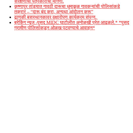
संरक्षणाची पत्रकारांची मागणी.
कृष्णापुर तांड्यात गावठी दारूचा धुमाकूळ गावकऱ्यांची पोलिसांकडे
तक्रार – “दारू बंद करा, अन्यथा आंदोलन करू”
ढाणकी बसस्थानकावर वृक्षारोपण कार्यक्रम संपन्न.
ब्रेकिंग न्यूज -पुसद MIDC घाटोलीत अनोळखी प्रेत आढळले.* *पुसद
ग्रामीण पोलिसांकडून ओळख पटवण्याचे आवाहन*