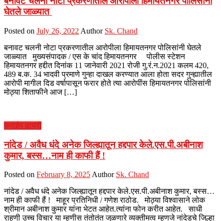
बनावट चलनी नोटा प्रकरणातील आरोपीला हिमायतनगर पोलिसांनी
घेतले जाळ्यात
Posted on
July 26, 2022
Author
Sk. Chand
बनावट चलनी नोटा प्रकरणातील आरोपीला हिमायतनगर पोलिसांनी घेतले
जाळ्यात मुख्यसंपादक / एस के चांद हिमायतनगर पोलीस स्टेशन
हिमायतनगर हद्दीत दिनांक 11 जानेवारी 2021 रोजी गु.रं.न.2021 कलम 420,
489 ब.क. 34 भादवी प्रमाणे गुन्हा दाखल करण्यात आला होता सदर गुन्ह्यातील
आरोपी मागील दिड वर्षापासून फरार होते त्या आरोपींस हिमायतनगर पोलिसांनी
मोठ्या शिताफीने आज […]
क्राईम डायरी
नांदेड / अवैध धंदे अनेक जिल्ह्यातून हद्दपार केले.एस.पी.अबीनाश
कुमार, बस्स…नाम ही काफी हैं !
Posted on
February 8, 2025
Author
Sk. Chand
नांदेड / अवैध धंदे अनेक जिल्ह्यातून हद्दपार केले.एस.पी.अबीनाश कुमार, बस्स…
नाम ही काफी हैं ! माहूर प्रतिनिधी / गणेश राठोड. मोठ्या विश्वासाने लोक
श्रीमान अबीनाश कुमार यांना भेटत आहेत.त्यांना फोन करीत आहेत. साधी
राहणी उच्च विचार या म्हणीस तंतोतंत जुळणारे व्यक्तीमत्व म्हणजे नांदेडचे जिल्हा