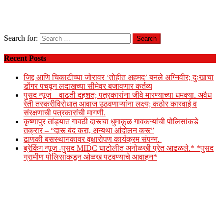
Search for:
Recent Posts
जिद्द आणि चिकाटीच्या जोरावर ‘तोहीत अहमद’ बनले अग्निवीर; दुःखाचा
डोंगर पचवून लदाखच्या सीमेवर बजावणार कर्तव्य
पुसद न्यूज – वाढती दहशत; पत्रकारांना जीवे मारण्याच्या धमक्या. अवैध
रेती तस्करीविरोधात आवाज उठवणाऱ्यांना लक्ष्य; कठोर कारवाई व
संरक्षणाची पत्रकारांची मागणी.
कृष्णापुर तांड्यात गावठी दारूचा धुमाकूळ गावकऱ्यांची पोलिसांकडे
तक्रार – “दारू बंद करा, अन्यथा आंदोलन करू”
ढाणकी बसस्थानकावर वृक्षारोपण कार्यक्रम संपन्न.
ब्रेकिंग न्यूज -पुसद MIDC घाटोलीत अनोळखी प्रेत आढळले.* *पुसद
ग्रामीण पोलिसांकडून ओळख पटवण्याचे आवाहन*