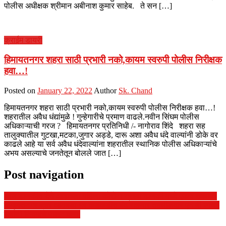
पोलीस अधीक्षक श्रीमान अबीनाश कुमार साहेब. ते सन […]
क्राईम डायरी
हिमायतनगर शहरा साठी प्रभारी नको,कायम स्वरुपी पोलीस निरीक्षक
हवा…!
Posted on
January 22, 2022
Author
Sk. Chand
हिमायतनगर शहरा साठी प्रभारी नको,कायम स्वरुपी पोलीस निरीक्षक हवा…!
शहरातील अवैध धंद्यांमुळे ! गुन्हेगारीचे प्रमाण वाढले.नवीन सिंघम पोलीस
अधिकाऱ्याची गरज ? हिमायतनगर प्रतिनिधी /- नागोराव शिंदे शहरा सह
तालुक्यातील गुटखा,मटका,जुगार अड्डे, दारू अशा अवैध धंदे वाल्यांनी डोके वर
काढले आहे या सर्व अवैध धंदेवाल्यांना शहरातील स्थानिक पोलीस अधिकाऱ्यांचे
अभय असल्याचे जनतेतून बोलले जात […]
Post navigation
आज ढाणकीत येते आढळला पहिला कोरोना ग्रस्थ ढाणकी मध्ये एकच खळबळ
हिमायतनगर शहर आठवडा भर कडकडीत बंद राहणार तहसीलदार एन बी जाधव
सर्वानी नियमांचे पालन करा,