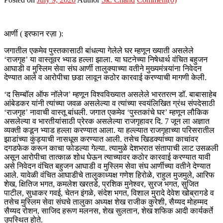
आर्णी ( इरफान रज़ा ):
जगातील एकमेव पुस्तकासाठी बांधल्या गेलेले घर म्हणून ख्याती असलेले
‘राजगृह’ या वास्तूवर भ्याड हल्ला झाला. या घटनेच्या निषेधार्थ वंचित बहुजन
आघाडी व मुस्लिम सेवा संघ आर्णी तालुक्याच्या वतीने मुख्यमंत्र्यांना निवेदन
देण्यात आले व आरोपीचा छडा लावून कठोर कारवाई करण्याची मागणी केली.
‘द सिम्बॉल ऑफ नॉलेज’ म्हणून विश्वविख्यात असलेले भारतरत्न डॉ. बाबासाहेब
आंबेडकर यांनी त्यांच्या जवळ असलेल्या व त्यांच्या स्वयंलिखित ग्रंथ संपदेसाठी
‘राजगृह’ नावाची वास्तू बांधली. जगात एकमेव ‘पुस्तकांचे घर’ म्हणून लौकिक
असलेल्या व भारतीयांसाठी प्रेरक असलेल्या राजगृहावर दि. 7 जून ला अज्ञात
व्यक्ती कडून भ्याड हल्ला करण्यात आला. या हल्ल्यात राजगृहाच्या परिसरातील
झाडांच्या कुंड्याची नासधूस करण्यात आली. तसेच खिडक्यांच्या काचांवर
दगडफेक करून काचा फोडल्या गेल्या. त्यामुळे देशभरात संतापाची लाट उसळली
असून आरोपीचा तात्काळ शोध घेऊन त्याच्यावर कठोर कारवाई करण्यात यावी
असे निवेदन वंचित बहुजन आघाडी व मुस्लिम सेवा संघ आर्णीच्या वतीने देण्यात
आले. यावेळी वंचित आघाडीचे तालुकाध्यक्ष गणेश हिरोळे, राहुल मुजमुले, आरिफ
शेख, क्षितिज भगत, कमलेश खरतडे, प्रशिक मुनेश्वर, सुरज भगत, सुजित
पाटील, सुधाकर गवई, चेतन इंगळे, संदेश भगत, विशाल मुरादे देवेश खोब्रागडे व
तसेच मुस्लिम सेवा संघचे तालुका अध्यक्ष शेख राजीक कुरेशी, सैय्यद मोहम्मद
सैय्यद रोशन, साजिद हरूण मलनस, शेख सुलतान, शेख शफिक आदी कार्यकर्ते
उपस्थित होते.