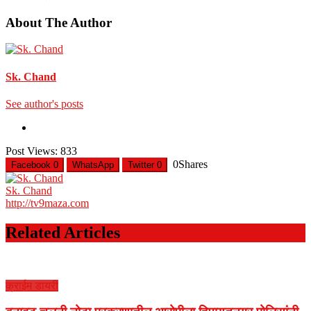
About The Author
Sk. Chand
See author's posts
Post Views:
833
0
Shares
Facebook
0
WhatsApp
Twitter
0
Sk. Chand
http://tv9maza.com
Related Articles
क्राईम डायरी