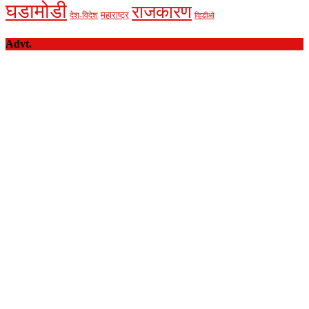
घडामोडी
राजकारण
देश-विदेश
महाराष्ट्र
व्हिडीओ
Advt.