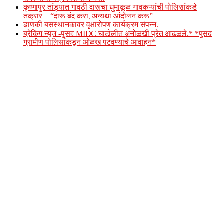
कृष्णापुर तांड्यात गावठी दारूचा धुमाकूळ गावकऱ्यांची पोलिसांकडे
तक्रार – “दारू बंद करा, अन्यथा आंदोलन करू”
ढाणकी बसस्थानकावर वृक्षारोपण कार्यक्रम संपन्न.
ब्रेकिंग न्यूज -पुसद MIDC घाटोलीत अनोळखी प्रेत आढळले.* *पुसद
ग्रामीण पोलिसांकडून ओळख पटवण्याचे आवाहन*