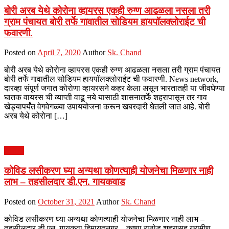
बोरी अरब येथे कोरोना व्हायरस एकही रुग्ण आढळला नसला तरी
ग्राम पंचायत बोरी तर्फे गावातील सोडियम हायपॉलक्लोराईट ची
फवारणी.
Posted on
April 7, 2020
Author
Sk. Chand
बोरी अरब येथे कोरोना व्हायरस एकही रुग्ण आढळला नसला तरी ग्राम पंचायत
बोरी तर्फे गावातील सोडियम हायपॉलक्लोराईट ची फवारणी. News network,
दारव्हा संपूर्ण जगात कोरोणा व्हायरसने कहर केला असून भारतातही या जीवघेण्या
घातक वायरस ची व्याप्ती वाढू नये यासाठी शासनातर्फे शहरापासून तर गाव
खेड्यापर्यंत वेगवेगळ्या उपाययोजना करून खबरदारी घेतली जात आहे. बोरी
अरब येथे कोरोना […]
आरोग्य
कोविड लसीकरण घ्या अन्यथा कोणत्याही योजनेचा मिळणार नाही
लाभ – तहसीलदार डी.एन. गायकवाड
Posted on
October 31, 2021
Author
Sk. Chand
कोविड लसीकरण घ्या अन्यथा कोणत्याही योजनेचा मिळणार नाही लाभ –
तहसीलदार डी.एन. गायकवा हिमायतनगर – कृष्णा राठोड शहरासह ग्रामीण