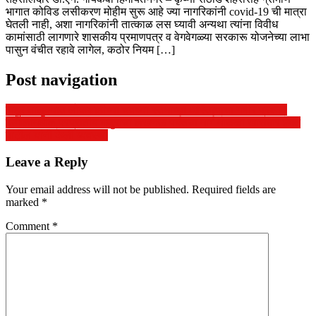
भागात कोविड लसीकरण मोहीम सुरू आहे ज्या नागरिकांनी covid-19 ची मात्रा
घेतली नाही, अशा नागरिकांनी तात्काळ लस घ्यावी अन्यथा त्यांना विवीध
कामांसाठी लागणारे शासकीय प्रमाणपत्र व वेगवेगळ्या सरकारू योजनेच्या लाभा
पासुन वंचीत रहावे लागेल, कठोर नियम […]
Post navigation
माहूर तालुक्यात लोकशाहीच्या चवथ्या स्तंभाच्या अस्तित्वाचा गंभीर प्रश्न !
हिंगोलीमधील परप्रांतीय मजुरांचा लखनऊ पर्यंतचा मार्ग मोकळा खासदार हेमंत
पाटील यांनी केली व्यवस्था
Leave a Reply
Your email address will not be published.
Required fields are
marked
*
Comment
*