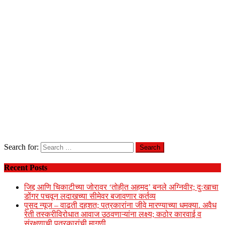
Search for:
Recent Posts
जिद्द आणि चिकाटीच्या जोरावर ‘तोहीत अहमद’ बनले अग्निवीर; दुःखाचा
डोंगर पचवून लदाखच्या सीमेवर बजावणार कर्तव्य
पुसद न्यूज – वाढती दहशत; पत्रकारांना जीवे मारण्याच्या धमक्या. अवैध
रेती तस्करीविरोधात आवाज उठवणाऱ्यांना लक्ष्य; कठोर कारवाई व
संरक्षणाची पत्रकारांची मागणी.