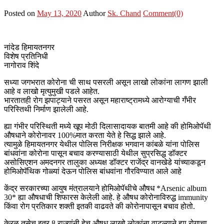
Posted on
May 13, 2020
Author
Sk. Chand
Comment(0)
नांदेड हिमायतनगर
विशेष प्रतिनिधी
नागोराव शिंदे
सध्या जगभरात कोरोना ची साथ पसरली असून लाखो लोकांना लागण झाली
आहे व लाखो मृत्युमुखी पडले आहेत.
भारतातही रोग झपाट्याने पसरत असून महाराष्ट्रामध्ये आरोग्याची गँभीर
परिस्तिथी निर्माण झालेली आहे.
ह्या गंभीर परिस्थिती मध्ये खूप मोठी दिलासादायक बातमी आहे की होमिओपॅथी
औषधाने कोरोनावर 100%मात करता येते हे सिद्ध झाले आहे.
त्यामुळे हिमायतनगर येथील पोलिस निरीक्षक भगवान कांबळे यांना पोलिस
बांधवांना कोरोना पासून बचाव करण्यासाठी येथील सुप्रसिद्ध डॉक्टर
असोसिएशन अमदनगर तालुका अध्यक्ष डॉक्टर राजेंद्र वानखेडे यांच्याकडून
होमिओपॅथिक गोळ्यां देऊन पोलिस बांधवांना गौरविण्यात आले आहे
केंद्र सरकारच्या आयुष मंत्रालयाने होमिओपॅथीचे औषध *Arsenic album
30* ह्या औषधाची शिफारस केलेली आहे. हे औषध कोरोनाविरुद्ध immunity
किंवा रोग प्रतिकार शक्ती इतकी वाढवते की कोरोनापासून बचाव होतो.
केरळ तसेच इतर 8 राज्यांनी हेच औषध लाखो लोकांना वाटल्याने ह्या रोगाचा