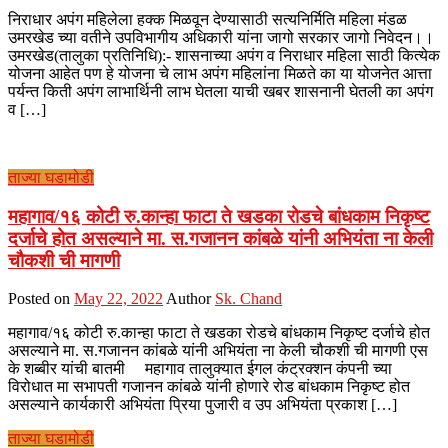
निराधार अपंग महिलेला हक्क मिळवून देण्यासाठी सत्यनिर्मिति महिला मंडळ
उमरखेड च्या वतीने उपविभागीय अधिकारी यांना जागो सरकार जागो निवेदन।।
उमरखेड(तालुका प्रतिनिधि):- शासनाच्या अपंग व निराधार महिला साठी कित्येक
योजना आहेत पण हे योजना चे लाभ अपंग महिलांना मिळते का या योजनेत आत्ता
पर्यन्त किती अपंग लाभार्थिनी लाभ घेतला याची खबर शासनानी घेतली का अपंग
व […]
ताज्या घडामोडी
महागाव/१६ कोटी रु.कान्हा फाटा ते खडका रोडचे बांधकाम निकृष्ट
दर्जाचे होत असल्याने मा. स.गजानन कांबळे यांनी अभियंता ना केली
चौकशी ची मागणी
Posted on
May 22, 2022
Author
Sk. Chand
महागाव/१६ कोटी रु.कान्हा फाटा ते खडका रोडचे बांधकाम निकृष्ट दर्जाचे होत
असल्याने मा. स.गजानन कांबळे यांनी अभियंता ना केली चौकशी ची मागणी एस
के शब्बीर यांची बातमी महागाव तालुक्यात ईगल कंट्रक्शन कंपनी च्या
विरोधात मा सभापती गजानन कांबळे यांनी होणारे रोड बांधकाम निकृष्ट होत
असल्याने कार्यकारी अभियंता प्रिया पुजारी व उप अभियंता प्रकाश […]
ताज्या घडामोडी