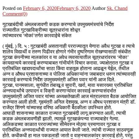
Posted on
February 6, 2020
February 6, 2020
Author
Sk. Chand
Comment(0)
गुटखाबंदीची अंमलबजावणी कडक करण्याचे उपमुख्यमंत्र्यांचे निर्देश
राज्यातील गुटखाविक्रीच्या सूत्रधारांना शोधून
त्यांच्यावरच ‘मोकां’तर्गत कारवाईचे संकेत
( मुंबई, ) दि. ५ : गुटखाबंदी असतानाही परराज्यातून येणारा अवैध गुटखा व त्याचे
शालेय विद्यार्थी व तरुण पिढीवर होणारे गंभीर दुष्परिणाम रोखण्यासाठी संबंधीत
गुटखा कंपनीच्या मालकांवर व या अवेध व्यवसायातील सूत्रधारांवरच ‘मोका’
कायद्यान्वये कारवाई करण्याबाबत गांभीर्याने विचार करावा. ज्याक्षेत्रात गुटखा व
प्रतिबंधित खाद्यपदार्थांचा साठा किंवा वाहतूक होताना आढळून येईल, तेथील
अन्न व औषध प्रशासनाच्या व पोलिस अधिकाऱ्यांना जबाबदार धरुन त्यांच्यावरही
कारवाई करण्याचे निर्देश उपमुख्यमंत्री अजित पवार यांनी आज दिले.
गुटखा, पानमसाला, सुगंधीत तंबाखू व सुपारी, खर्रा, मावा यसारख्या प्रतिबंधित
अन्नपदार्थांचे उत्पादन व विक्री करणाऱ्यांवर कारवाई करण्यासंदर्भात
उपमुख्यंत्री अजित पवार यांच्या अध्यक्षतेखाली आज मंत्रालयात बैठक आयोजित
करण्यात आली होती. गृहमंत्री अनिल देशमुख, अन्न व औषध प्रशासन मंत्री डॉ.
राजेंद्र शिंगणे यांच्यासह वरिष्ठ अधिकारी बैठकीला उपस्थित होते.
आघाडी शासनाच्या काळात राज्यात गुटखाबंदी लागू करण्यात आली, त्याची
कडक अंमलबजावणीही झाली. त्यामुळे गुटखाकंपन्या राज्याबाहेर गेल्या.
अलिकडच्या काळात परराज्यांच्या सीमेवरुन मोठ्या प्रमाणावर गुटखा व
प्रतिबंधित अन्नपदार्थांची राज्यात आयात केली जाते. त्यांची राज्यात साठवणूक
होते. कधीकधी हा माल पकडलाही जातो व वाहनचालकांवर कारवाई होते, परंतु