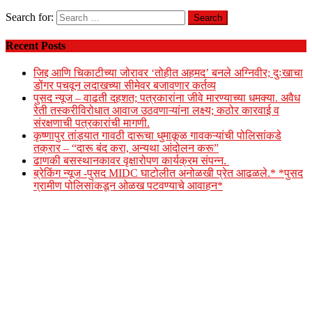
Search for:
Recent Posts
जिद्द आणि चिकाटीच्या जोरावर ‘तोहीत अहमद’ बनले अग्निवीर; दुःखाचा
डोंगर पचवून लदाखच्या सीमेवर बजावणार कर्तव्य
पुसद न्यूज – वाढती दहशत; पत्रकारांना जीवे मारण्याच्या धमक्या. अवैध
रेती तस्करीविरोधात आवाज उठवणाऱ्यांना लक्ष्य; कठोर कारवाई व
संरक्षणाची पत्रकारांची मागणी.
कृष्णापुर तांड्यात गावठी दारूचा धुमाकूळ गावकऱ्यांची पोलिसांकडे
तक्रार – “दारू बंद करा, अन्यथा आंदोलन करू”
ढाणकी बसस्थानकावर वृक्षारोपण कार्यक्रम संपन्न.
ब्रेकिंग न्यूज -पुसद MIDC घाटोलीत अनोळखी प्रेत आढळले.* *पुसद
ग्रामीण पोलिसांकडून ओळख पटवण्याचे आवाहन*