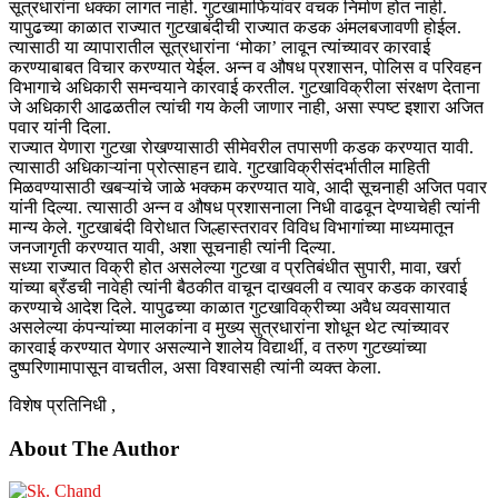
सूत्रधारांना धक्का लागत नाही. गुटखामाफियांवर वचक निर्माण होत नाही.
यापुढच्या काळात राज्यात गुटखाबंदीची राज्यात कडक अंमलबजावणी होईल.
त्यासाठी या व्यापारातील सूत्रधारांना ‘मोका’ लावून त्यांच्यावर कारवाई
करण्याबाबत विचार करण्यात येईल. अन्न व औषध प्रशासन, पोलिस व परिवहन
विभागाचे अधिकारी समन्वयाने कारवाई करतील. गुटखाविक्रीला संरक्षण देताना
जे अधिकारी आढळतील त्यांची गय केली जाणार नाही, असा स्पष्ट इशारा अजित
पवार यांनी दिला.
राज्यात येणारा गुटखा रोखण्यासाठी सीमेवरील तपासणी कडक करण्यात यावी.
त्यासाठी अधिकाऱ्यांना प्रोत्साहन द्यावे. गुटखाविक्रीसंदर्भातील माहिती
मिळवण्यासाठी खबऱ्यांचे जाळे भक्कम करण्यात यावे, आदी सूचनाही अजित पवार
यांनी दिल्या. त्यासाठी अन्न व औषध प्रशासनाला निधी वाढवून देण्याचेही त्यांनी
मान्य केले. गुटखाबंदी विरोधात जिल्हास्तरावर विविध विभागांच्या माध्यमातून
जनजागृती करण्यात यावी, अशा सूचनाही त्यांनी दिल्या.
सध्या राज्यात विक्री होत असलेल्या गुटखा व प्रतिबंधीत सुपारी, मावा, खर्रा
यांच्या ब्रँडची नावेही त्यांनी बैठकीत वाचून दाखवली व त्यावर कडक कारवाई
करण्याचे आदेश दिले. यापुढच्या काळात गुटखाविक्रीच्या अवैध व्यवसायात
असलेल्या कंपन्यांच्या मालकांना व मुख्य सुत्रधारांना शोधून थेट त्यांच्यावर
कारवाई करण्यात येणार असल्याने शालेय विद्यार्थी, व तरुण गुटख्यांच्या
दुष्परिणामापासून वाचतील, असा विश्वासही त्यांनी व्यक्त केला.
विशेष प्रतिनिधी ,
About The Author