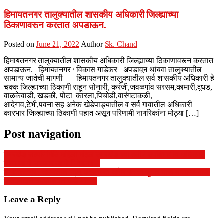
हिमायतनगर तालुक्यातील शासकीय अधिकारी जिल्ह्याच्या
ठिकाणावरून करतात अपडाऊन.
Posted on
June 21, 2022
Author
Sk. Chand
हिमायतनगर तालुक्यातील शासकीय अधिकारी जिल्ह्याच्या ठिकाणावरून करतात
अपडाऊन. हिमायतनगर / विकास गाडेकर अपडावून थांबवा तालुक्यातील
सामान्य जातेची मागणी हिमायतनगर तालुक्यातील सर्व शासकीय अधिकारी हे
चक्क जिल्ह्याच्या ठिकाणी राहून सोनारी, करंजी,जवळगांव सरसम,कामारी,दूधड,
वाळकेवाडी, खडकी, पोटा, कारला,पिचोडी,वारंगटाकळी,
आदेगाव,टेभी,पवना,सह अनेक खेडेपाड्यातील व सर्व गावातील अधिकारी
कारभार जिल्ह्याच्या ठिकाणी पहात असून परिणामी नागरिकांना मोठ्या […]
Post navigation
उमरखेड सत्यनिर्मिति महिला मंडळ उमरखेड च्या वतीने उपविभागीय अधिकारी
यांना जागो सरकार जागो निवेदन।।
हिमायतनगर , शहरातील चालू असलेल्या अवैध मटका जुगार दारू बंद करण्याची
निवेदनाद्वारे तहसीलदार कडे मागणी
Leave a Reply