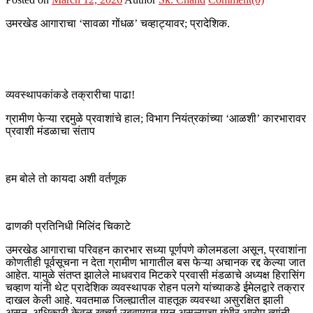
उमरखेड आगाराचा ‘सावळा गोंधळ’ चव्हाट्यावर; प्रादेशिक.
व्यवस्थापकांकडे तक्रारीचा पाढा!
​ग्रामीण फेऱ्या रद्दमुळे प्रवाशांचे हाल; विभाग नियंत्रकांच्या ‘आळशी’ कारभारावर
प्रवाशी मंडळाचा संताप
हम बोले तो कायदा अशी वर्तणूक
​ढाणकी प्रतिनिधी मिलिंद चिकाटे
उमरखेड आगाराचा परिवहन कारभार सध्या पूर्णपणे कोलमडला असून, प्रवाशांना
कोणतीही पूर्वसूचना न देता ग्रामीण भागातील बस फेऱ्या अचानक रद्द केल्या जात
आहेत. यामुळे संतप्त झालेले माधवराव मिटकरे प्रवासी मंडळाचे अध्यक्ष हिरासिंग
चव्हाण यांनी थेट प्रादेशिक व्यवस्थापक रोहन पलगे यांच्याकडे ईमेलद्वारे तक्रार
दाखल केली आहे. यवतमाळ जिल्ह्यातील वाहतूक व्यवस्था असुरक्षित झाली
असून, अधिकारी केवळ खुर्च्या उबवण्यात मग्न असल्याचा गंभीर आरोप त्यांनी