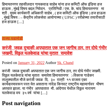
हिमायतनगर तहसीलदार गायकवाड साहेब यांना हज कमिटी ऑफ इंडिया हज
हाऊस , मुंबई विषय बद्दल निवेदन. प्रतिनिधी / एस. के. चांद हिमायतनगर मा
श्री . मुख्य कार्यकारी अधिकारी साहेब , ( हज कमिटी ऑफ इंडिया ) हज हाऊस
, मुंबई विषय : – केंद्रीय लोकसेवा आयोगाच्या ( UPSC ) परीक्षेच्या तयारीसाठी
हज हाऊस […]
ताज्या घडामोडी
करंजी जवळ दुचाकी अपघातात एक जन जागीच ठार, तर दोघे गंभीर
जखमी. विठ्ठल यलकेवाड यांचा मृतात समावेश
Posted on
January 31, 2022
Author
Sk. Chand
करंजी जवळ दुचाकी अपघातात एक जन जागीच ठार, तर दोघे गंभीर जखमी.
विठ्ठल यलकेवाड यांचा मृतात समावेश हिमायतनगर :-विकास गाडेकर
तालुक्यातील मौजे करंजी जवळ दि. ३० रात्री ११ वाजता एका
कार्यक्रमावरून परत येत असताना नांदेड किनवट राष्ट्रीय महामार्गावर भीषण
अपघात झाला. या गंभीर आपघातात मौ. आंदेगाव येथील विठ्ठल नारायण
यलकेवाड वय ३५ वर्ष यांचा […]
Post navigation