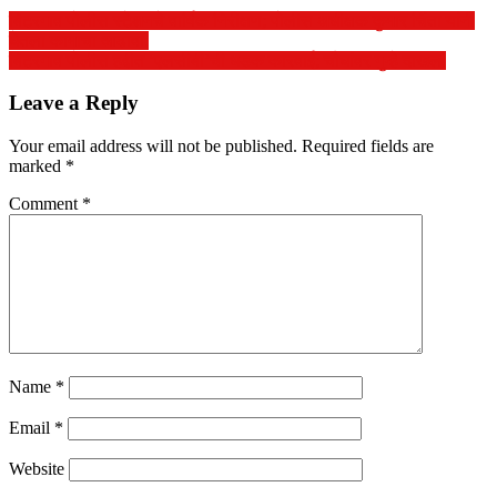
बिटरगाव पोलीस स्टेशनचे वार्षिक निरीक्षण; पोलीस अधीक्षक कुमार चिंता यांनी
घेतला कामाचा आढावा.
बिटरगाव पोलीस हद्दीत ‘एलसीबी’ची धडक कारवाई; चौघांवर गुन्हे दाखल.
Leave a Reply
Your email address will not be published.
Required fields are
marked
*
Comment
*
Name
*
Email
*
Website