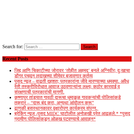
Search for:
Recent Posts
जिद्द आणि चिकाटीच्या जोरावर ‘तोहीत अहमद’ बनले अग्निवीर; दुःखाचा
डोंगर पचवून लदाखच्या सीमेवर बजावणार कर्तव्य
पुसद न्यूज – वाढती दहशत; पत्रकारांना जीवे मारण्याच्या धमक्या. अवैध
रेती तस्करीविरोधात आवाज उठवणाऱ्यांना लक्ष्य; कठोर कारवाई व
संरक्षणाची पत्रकारांची मागणी.
कृष्णापुर तांड्यात गावठी दारूचा धुमाकूळ गावकऱ्यांची पोलिसांकडे
तक्रार – “दारू बंद करा, अन्यथा आंदोलन करू”
ढाणकी बसस्थानकावर वृक्षारोपण कार्यक्रम संपन्न.
ब्रेकिंग न्यूज -पुसद MIDC घाटोलीत अनोळखी प्रेत आढळले.* *पुसद
ग्रामीण पोलिसांकडून ओळख पटवण्याचे आवाहन*