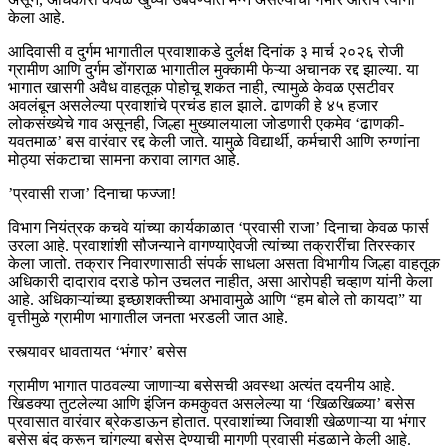
केला आहे.
​आदिवासी व दुर्गम भागातील प्रवाशाकडे दुर्लक्ष ​दिनांक ३ मार्च २०२६ रोजी
ग्रामीण आणि दुर्गम डोंगराळ भागातील मुक्कामी फेऱ्या अचानक रद्द झाल्या. या
भागात खासगी अवैध वाहतूक पोहोचू शकत नाही, त्यामुळे केवळ एसटीवर
अवलंबून असलेल्या प्रवाशांचे प्रचंड हाल झाले. ढाणकी हे ४५ हजार
लोकसंख्येचे गाव असूनही, जिल्हा मुख्यालयाला जोडणारी एकमेव ‘ढाणकी-
यवतमाळ’ बस वारंवार रद्द केली जाते. यामुळे विद्यार्थी, कर्मचारी आणि रुग्णांना
मोठ्या संकटाचा सामना करावा लागत आहे.
​’प्रवासी राजा’ दिनाचा फज्जा!
​विभाग नियंत्रक कचवे यांच्या कार्यकाळात ‘प्रवासी राजा’ दिनाचा केवळ फार्स
उरला आहे. प्रवाशांशी सौजन्याने वागण्याऐवजी त्यांच्या तक्रारींचा तिरस्कार
केला जातो. तक्रार निवारणासाठी संपर्क साधला असता विभागीय जिल्हा वाहतूक
अधिकारी दादाराव दराडे फोन उचलत नाहीत, असा आरोपही चव्हाण यांनी केला
आहे. अधिकाऱ्यांच्या इच्छाशक्तीच्या अभावामुळे आणि “हम बोले तो कायदा” या
वृत्तीमुळे ग्रामीण भागातील जनता भरडली जात आहे.
​रस्त्यावर धावतायत ‘भंगार’ बसेस
​ग्रामीण भागात पाठवल्या जाणाऱ्या बसेसची अवस्था अत्यंत दयनीय आहे.
खिडक्या तुटलेल्या आणि इंजिन कमकुवत असलेल्या या ‘खिळखिळ्या’ बसेस
प्रवासात वारंवार ब्रेकडाऊन होतात. प्रवाशांच्या जिवाशी खेळणाऱ्या या भंगार
बसेस बंद करून चांगल्या बसेस देण्याची मागणी प्रवासी मंडळाने केली आहे.