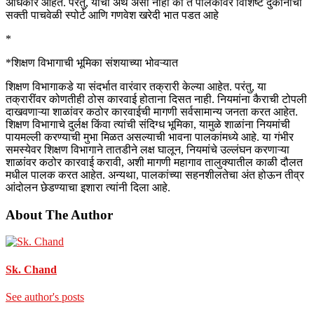
अधिकार आहेत. परंतु, याचा अर्थ असा नाही की ते पालकांवर विशिष्ट दुकानाची
सक्ती पाचवेळी स्पोर्ट आणि गणवेश खरेदी भात पडत आहे
*
*शिक्षण विभागाची भूमिका संशयाच्या भोवऱ्यात
शिक्षण विभागाकडे या संदर्भात वारंवार तक्रारी केल्या आहेत. परंतु, या
तक्रारींवर कोणतीही ठोस कारवाई होताना दिसत नाही. नियमांना कैराची टोपली
दाखवणाऱ्या शाळांवर कठोर कारवाईची मागणी सर्वसामान्य जनता करत आहेत.
शिक्षण विभागाचे दुर्लक्ष किंवा त्यांची संदिग्ध भूमिका, यामुळे शाळांना नियमांची
पायमल्ली करण्याची मुभा मिळत असल्याची भावना पालकांमध्ये आहे. या गंभीर
समस्येवर शिक्षण विभागाने तातडीने लक्ष घालून, नियमांचे उल्लंघन करणाऱ्या
शाळांवर कठोर कारवाई करावी, अशी मागणी महागाव तालुक्यातील काळी दौलत
मधील पालक करत आहेत. अन्यथा, पालकांच्या सहनशीलतेचा अंत होऊन तीव्र
आंदोलन छेडण्याचा इशारा त्यांनी दिला आहे.
About The Author
Sk. Chand
See author's posts