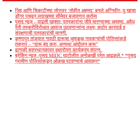
जिद्द आणि चिकाटीच्या जोरावर ‘तोहीत अहमद’ बनले अग्निवीर; दुःखाचा
डोंगर पचवून लदाखच्या सीमेवर बजावणार कर्तव्य
पुसद न्यूज – वाढती दहशत; पत्रकारांना जीवे मारण्याच्या धमक्या. अवैध
रेती तस्करीविरोधात आवाज उठवणाऱ्यांना लक्ष्य; कठोर कारवाई व
संरक्षणाची पत्रकारांची मागणी.
कृष्णापुर तांड्यात गावठी दारूचा धुमाकूळ गावकऱ्यांची पोलिसांकडे
तक्रार – “दारू बंद करा, अन्यथा आंदोलन करू”
ढाणकी बसस्थानकावर वृक्षारोपण कार्यक्रम संपन्न.
ब्रेकिंग न्यूज -पुसद MIDC घाटोलीत अनोळखी प्रेत आढळले.* *पुसद
ग्रामीण पोलिसांकडून ओळख पटवण्याचे आवाहन*