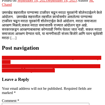
Posted on
September 14, 2023
September 14, 2023
Author
Sk.
Chand
उमरखेड शहरातील पाण्याच्या टाकीवर चढून मराठा युवकांनी शोलेस्टाईलने केले
आंदोलन. उमरखेड शहरातील तहसील कार्यासमोर असलेल्या पाण्याच्या
टाकीवर चढून मराठा युवकांनी शोलेस्टाईल केले आंदोलन. मराठा समाजाला
आरक्षण मिळावे,सकल मराठा समाजातर्फे राज्यात आंदोलन सुरु आहे.
सरकारकडून आरक्षणाबाबतचा कोणताही निर्णय घेतला जात नाही. सकल मराठा
समाजाला आरक्षण देण्यात यावे, या मागणीसाठी संजय बिजोरे आणि पवन सूर्यवंशी
मराठा […]
Post navigation
धरती आबा जनभागीदारी अभियान जनजागृती व लाभ सयुक्ता शिबीर मलकागुडा
संपन्न.
हरदडा येथील कुटुंबाचा प्रामाणिकपणा मुलीच्या लग्नाचा हरवलेला बस्ता केला
परत. व्हाट्सॲप चा सदुपयोग आला कामी.
Leave a Reply
Your email address will not be published.
Required fields are
marked
*
Comment
*