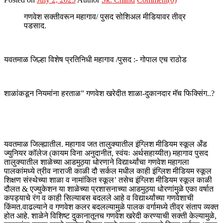
गणवेश सक्तीवरून महागाव/ पुसद सोशिअल मीडियावर तीव्र
पडसाद.
यवतमाळ जिल्हा विशेष प्रतिनिधी महागाव /पुसद :- गोपाल एच राठोड
शाळांकडून नियमांना हरताळ” गणवेश खरेदीत शाळा-दुकानदार मॅच फिक्सिंग..?
यवतमाळ जिल्ह्यातील. महागाव जत तालुक्यातील इंग्लिश मीडियम स्कूल अँड
ज्युनियर कॉलेज (कायम विना अनुदानीत, स्वंयः अर्थसहाय्यीत) महागाव पुसद
तालुक्यातील शाळेच्या आडमुठ्या धोरणाने विद्यार्थ्यांचा गणवेश महागला
पालकांमध्ये त्रीव नाराजी काळी दौ सर्कल मधील काही इंग्लिश मीडियम स्कूल
शिक्षण संस्थेच्या शाळा व नामांकित स्कूल’ तसेच इंग्लिश मीडियम स्कूल काळी
दौलत & एज्युकेशन या शाळेच्या प्रशासनाच्या आडमुठ्या धोरणांमुळे एका वर्षात
कपड्याचे रंग व काही सिल्याबस बदलले आहे व विद्यार्थ्यांच्या गणवेशाची
किंमत.वाढल्याने व गणवेश कलर बदलल्यामुळे पालक वर्गामध्ये तीव्र संताप व्यक्त
होत आहे. शाळेने विशिष्ट दुकानातूनच गणवेश खरेदी करण्याची सक्ती केल्यामुळे,