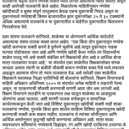
पालकांना चढ्या दराने गणवेश विकत घ्यावे लागत असल्याचे चित्र सर्वत्र असून
काही आरोपही पालकांनी केले आहेत. मिळालेल्या माहितीनुसार गणवेश
खरेदीसाठी व बुक्स संपूर्ण तालुक्यात केवळ एकच दुकानाची निवड असून या
दुकानांमध्ये गणवेशाची किंमत बाजारातील इतर दुकानांपेक्षा २५ ते ३० टक्क्यांनी
अधिक असल्याचे पालकांचे व या दुकानातील व बाहेरील दुकानातील बिलावरुन
निरदर्शनास येते.
एका संतप्त पालकाने सांगितले, शाळेच्या या धोरणामागे आर्थिक साठेलोटे
असल्याचा संशय पालक व्यक्त करत आहेत. “एक किंवा दोन दुकानातून गणवेश
खरेदी करण्यास सक्ती करणे हे पूर्णपणे चुकीचे आहे.यातून दु‌कानदार नाहक
फायदा पोहोचवला जात आहे आणि गणवेश खरेदी केला नसेल तर विद्यार्थ्यांना
शाळेत पाठवू नये असे सक्ती संबंधित वर्ग शिक्षकांची होत आहे व आर्थिक बोजा
मात्र पालकांवर पाडत आहे,’ या संदर्भात एका शाळेतील शिक्षकांसोबत संस्क
साधला असता त्यानी या बाबीवी चौकशी करून गणवेशा बाबद पैसे मध्ये.तफावत
आढळून आल्यास योग्य तो न्याय पालकास देऊ असे यावेळी एका शाळेतील
शिक्षकाने यवतमाळ जिल्हा प्रतिनिधी शी बोलतांना सांगितले. शिक्षण विभागाकडे
माहिती अधिकार अधिनियम २००५ या संदर्भात अनेक माहिती व तक्रारी गेल्या
असून, या प्रकरणाची चौकशी करण्याची मागणी आता जोर धरू लागली आहे.
शिक्षण विभागाने तातडीने या प्रकरणात लक्ष घालून शाळेच्या या आडमुठ्या
धोरणांना आळा घालावा, अशी मागणी पालक वर्गाकडून व सामाजिक
कार्यरत्याकडून केली जात आहे.विशिष्ट दुकानातून खरेदीची सक्ती नाही शाळा
पालकांना गणवेश, पुस्तके किंवा इतर शालेय साहित्य विशिष्ट दुकानातूनच खरेदी
करण्याची सक्ती करू शकत नाहीत. पालकांना ते त्यांच्या सोयीनुसार आणि
आर्थिक क्षमतेनुसार कुठूनही खरेदी करण्याचा अधिकार आहे. मात्र शाळा
व्यवस्थापन समित्यांना गणवेशाचे डिझाइन, रंग आणि खरेदी प्रक्रिया ठरवण्या-चे