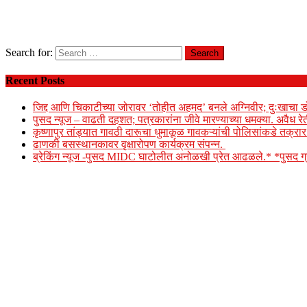
Search for:
Recent Posts
जिद्द आणि चिकाटीच्या जोरावर ‘तोहीत अहमद’ बनले अग्निवीर; दुःखाचा ड
पुसद न्यूज – वाढती दहशत; पत्रकारांना जीवे मारण्याच्या धमक्या. अवैध र
कृष्णापुर तांड्यात गावठी दारूचा धुमाकूळ गावकऱ्यांची पोलिसांकडे तक्र
ढाणकी बसस्थानकावर वृक्षारोपण कार्यक्रम संपन्न.
ब्रेकिंग न्यूज -पुसद MIDC घाटोलीत अनोळखी प्रेत आढळले.* *पुसद