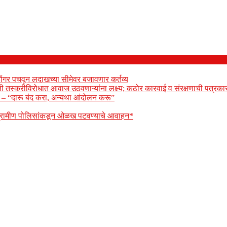
ोंगर पचवून लदाखच्या सीमेवर बजावणार कर्तव्य
ेती तस्करीविरोधात आवाज उठवणाऱ्यांना लक्ष्य; कठोर कारवाई व संरक्षणाची पत्रकार
ार – “दारू बंद करा, अन्यथा आंदोलन करू”
 ग्रामीण पोलिसांकडून ओळख पटवण्याचे आवाहन*