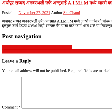
अर्धापूर सय्यद अनवरअली उर्फ अन्नूभाई A.I.M.i.M मध्ये लाखो कारे
Posted on
November 27, 2021
Author
Sk. Chand
अर्धापूर सय्यद अनवरअली उर्फ अन्नूभाई A.I.M.i.M मध्ये लाखो कारेकर्ता सोबम 
इच्छुक फार्म जिल्हा अध्यक्ष मिर्झा अमजत बैग यांचा कडे फार्म भरत आहे या निव
Post navigation
दुबार पेरणी साठी शेतकऱ्यांना मोफत बियाणे द्या….!
टेंभेश्वरनगर येथील शासकीय जमिनीवरील शासन हटविण्याकरिता शिवसेना (शिंदे
Leave a Reply
Your email address will not be published.
Required fields are marked
Comment
*