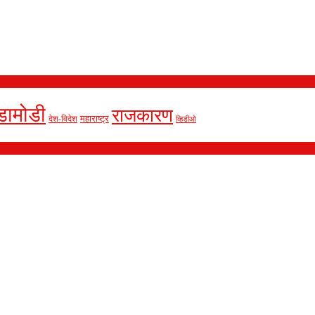
डामोडी
राजकारण
देश-विदेश
महाराष्ट्र
व्हिडीओ