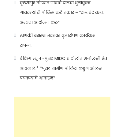
व
कृष्णापुर तांड्यात गावठी दारूचा धुमाकूळ
गावकऱ्यांची पोलिसांकडे तक्रार – “दारू बंद करा,
अन्यथा आंदोलन करू”
ढाणकी बसस्थानकावर वृक्षारोपण कार्यक्रम
संपन्न.
ब्रेकिंग न्यूज -पुसद MIDC घाटोलीत अनोळखी प्रेत
आढळले.* *पुसद ग्रामीण पोलिसांकडून ओळख
पटवण्याचे आवाहन*