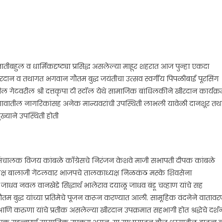
ीबहुल व धार्मिकदृष्ट्या प्रसिद्ध असलेल्या माहूर शहरात आज पुन्हा एकदा
रदान व तथागत भगवान गौतम बुद्ध जयंतीचा उत्सव स्वर्गीय पिपळीबाई पूरसिंग
तहसील गेटवरील श्री दत्तकृपा टी स्टॉल येथे सामाजिक बांधिलकीने खीरदान कार्यक्
 गावातील नागरिकांसह अनेक मान्यवरांची उपस्थिती लाभली यावेळी दानशूर तथ
ख्याने उपस्थिती होती
चे संचालक विजय कांबळे काँग्रेसचे निरंजन केशवे माजी सभापती दीपक कांबळे
ाध्यक्ष बालाजी गेंटलवार भाजपचे तालकाध्यक्ष निळकंठ मस्के शिवसेना
ाधव नवल वानखेडे सिद्धार्थ भालेराव दयाळू जाधव बंडू चव्हाण यांचे सह
तम बुद्ध यांच्या प्रतिमेचे पूजन करून करण्यात आली. सामूहिक वंदनेने वाताव
ुता आणि करुणा यांचे प्रतीक असलेल्या खीरदान उपक्रमात सहभागी होत श्रद्धेचे दर्श