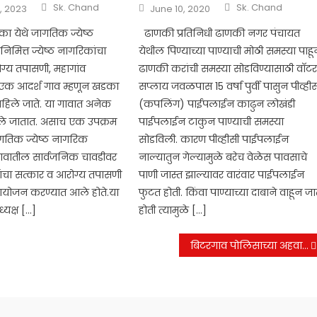
Author
Author
Posted
Sk. Chand
Sk. Chand
, 2023
June 10, 2020
on
ा येथे जागतिक ज्येष्ठ
ढाणकी प्रतिनिधी ढाणकी नगर पंचायत
मित्त ज्येष्ठ नागरिकांचा
येथील पिण्याच्या पाण्याची मोठी समस्या पाह
ग्य तपासणी, महागांव
ढाणकी करांची समस्या सोडविण्यासाठी वाॅट
 एक आदर्श गाव म्हणून खडका
सप्लाय जवळपास 15 वर्षा पुर्वी पासुन पीव्ही
ाहिले जाते. या गावात अनेक
(कपलिंग) पाईपलाईन काढुन लोखंडी
िले जातात. असाच एक उपक्रम
पाईपलाईन टाकुन पाण्याची समस्या
गतिक ज्येष्ठ नागरिक
सोडविली. कारण पीव्हीसी पाईपलाईन
गावातील सार्वजनिक चावडीवर
नाल्यातुन गेल्यामुळे बरेच वेळेस पावसाचे
ांचा सत्कार व आरोग्य तपासणी
पाणी जास्त झाल्यावर वारंवार पाईपलाईन
 आयोजन करण्यात आले होते.या
फुटत होती. किंवा पाण्याच्या दाबाने वाहून ज
ध्यक्ष […]
होती त्यामुळे […]
बिटरगाव पोलिसाच्या अहवानाला भरभरून प्रतिसाद.महीला सुरक्षा व सक्षमिकरण शिबिर 88मुली रवाना.