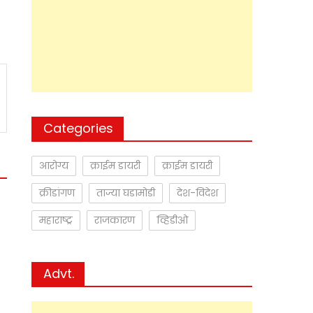
Categories
आरोग्य
क्राईम डायरी
क्राईम डायरी
क्रीडांगण
ताज्या घडामोडी
देश-विदेश
महाराष्ट्र
राजकारण
व्हिडीओ
Advt.