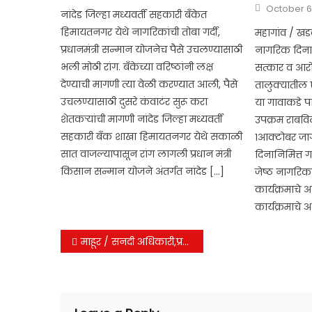
Posted
October 6
नांदेड जिल्हा मध्यवर्ती सहकारी बँकेत
on
हिमायतनगर येथे नागरिकांची तोबा गर्दी,
महागांव / खडक
प्रधानमंत्री सन्मान योजनेच पैसे उचलण्यासाठी
नागरिक दिनानि
भली मोठी रांग. बॅंकेच्या वरिष्ठांनी लक्ष
सत्कार व आरो
देण्याची मागणी त्या वेळी करण्यात आली, पैसे
तालुक्यातील
उचलण्यासाठी दुसरे कंवाटंर सुरू करा
या गावाकडे प
शेतकऱ्यांची मागणी नांदेड जिल्हा मध्यवर्ती
उपक्रम राबव
सहकारी बँक शाखा हिमायतनगर येथे सकाळी
१आक्टोबर जा
सात वाजल्यापासून रांग लागली प्रधान मंत्री
दिनानिमित्त 
किसान सन्मान योजने अंतर्गत नांदेड […]
जेष्ठ नागरिक
कार्यक्रमाचे
कार्यक्रमाचे अ
Post
माहूर / सनदी अधिकारी,प्रशांत राठोड यांच्यावतीने अंकुश नरवाडे यांचा जंगी सत्कार.
navigation