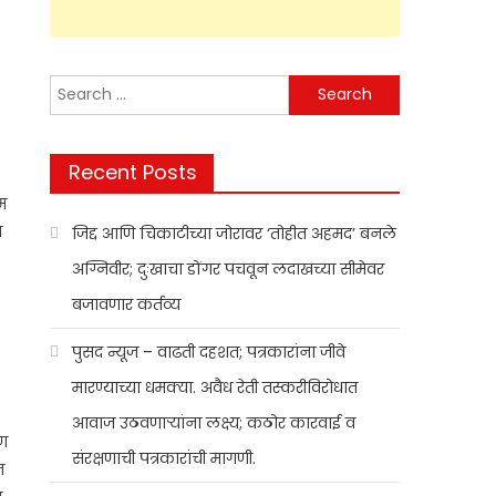
Search
for:
Recent Posts
रम
ा
जिद्द आणि चिकाटीच्या जोरावर ‘तोहीत अहमद’ बनले
अग्निवीर; दुःखाचा डोंगर पचवून लदाखच्या सीमेवर
बजावणार कर्तव्य
पुसद न्यूज – वाढती दहशत; पत्रकारांना जीवे
मारण्याच्या धमक्या. अवैध रेती तस्करीविरोधात
आवाज उठवणाऱ्यांना लक्ष्य; कठोर कारवाई व
रण
संरक्षणाची पत्रकारांची मागणी.
न