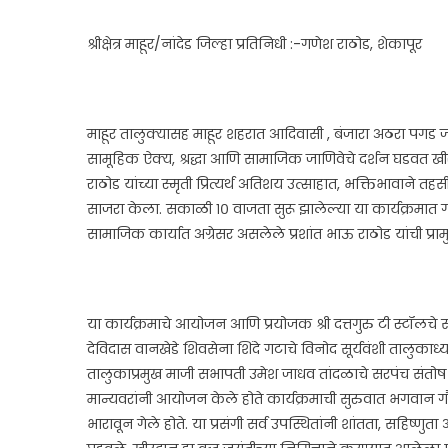
श्रीक्षेत्र माहूर/नांदेड जिल्हा प्रतिनिधी :-गणेश राठोड, शेकापूर
माहूर तालुक्यासह माहूर शहरात आदिवासी , बंजारा अठरा पगड जात
सामूहिक ऐक्य, श्रद्धा आणि सामाजिक जाणिवेचे दर्शन घडवत खी
राठोड यांच्या स्मृती प्रित्यर्थ अतिशय उत्साहात, भक्तिभावाने 
साजरा केला. सकाळी १० वाजता सुरू झालेल्या या कार्यक्रमात
सामाजिक कार्यात अग्रेसर असलेले प्रशांत भाऊ राठोड यांची प्रामु
या कार्यक्रमाचे आयोजन आणि प्रयोजक श्री दत्तगुरु टी स्टॉल
देविदास वानखेडे शिवसेना शिंदे गटाचे विनोद सूर्यवंशी तालुक
तालुकाप्रमुख माजी सभापती उमेश जाधव तांदळाचे सरपंच संतोष ज
मान्यवरांनी आयोजन केले होते कार्यक्रमाची सुरुवात भगवान गौ
भारावून गेले होते. या प्रसंगी सर्व उपस्थितांनी शांतता, सहिष्ण