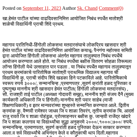
Posted on
September 11, 2023
Author
Sk. Chand
Comment(0)
खा.हेमंत पाटील यांच्या वाढदिवसानिमित्त आयोजित निबंध स्पर्धेत मातोश्री
शाळेची विद्यार्थिनी प्राची शिंदे प्रथम.
महागाव प्रतिनिधी-हिंगोली लोकसभा मतदारसंघाचे लोकप्रिय खासदार श्री
हेमंत पाटील यांच्या वाढदिवसानिमित्त आयोजित कयाधू- पैनगंगा महोत्सव समिती
द्वारा आयोजित हिंगोली लोकसभा अंतर्गत महागाव तालुक्यात निबंध स्पर्धेचे
आयोजन करण्यात आले होते. या निबंध स्पर्धेचा बक्षीस वितरण सोहळा तिरूमला
लॉन्स हिंगोली येथे उत्साहात पार पडला . या निबंध स्पर्धेत महागाव तालुक्यातून
प्रथम क्रमांकाचे पारितोषिक मातोश्री प्राथमिक विद्यालय महागाव ची
विद्यार्थिनी कु. प्राची संदीप शिंदे खडका हिने पटकाविले आहे. पारितोषिकाचे
स्वरूप रुपये ३०००/, सन्मानचिन्ह ,प्रमाणपत्र ,सुवर्ण क्रांती हळद पुस्तिका व
पुष्पगुच्छ माननीय श्री खासदार हेमंत पाटील( हिंगोली लोकसभा मतदारसंघ) ,
सौ. राजश्री ताई पाटील (अध्यक्षा गोदावरी समूह), माननीय श्री संजय दैनै (मुख्य
कार्यकारी अधिकारी जि प हिंगोली) माननीय श्री पवार साहेब (माजी
शिक्षणाधिकारी) व इतर मान्यवरांच्या शुभहस्ते सन्मानित करण्यात आले. द्वितीय
क्रमांक कु. वैष्णवी रामेश्वर जाधव जि प शाळा तिवरंग, तृतीय क्रमांक चि. आदर्श
राजु रावते जि प शाळा पोहंडुळ, प्रोत्साहनपर बक्षीस कु. जान्हवी राजेंद्र खंदारे
जि प शाळा कलगाव या विद्यार्थ्यांचा सुद्धा अनुक्रमे २०००/,१०००/,७००/ रुपये,
सन्मानचिन्ह, प्रमाणपत्र, सुवर्ण क्रांती हळद पुस्तिका देऊन सत्कार करण्यात
आला.व सर्व विद्यार्थ्यांचे अभिनंदन केले व कौतुकाची थाप दिली.महागाव