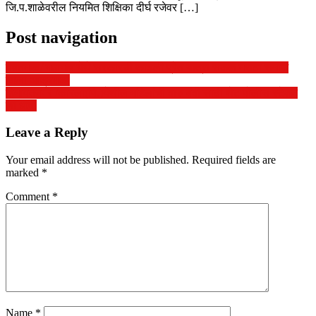
जि.प.शाळेवरील नियमित शिक्षिका दीर्घ रजेवर […]
Post navigation
यवतमाळ/ महागांव येथे सरकारची काढली प्रेत यात्रा सकल मराठा समाज
झाला आक्रमक.
हिमायतनगर /कारला(पि.)येथील महिलांची दारु बंदी साठी थेट पोलीस स्टेशन
ला धाव.
Leave a Reply
Your email address will not be published.
Required fields are
marked
*
Comment
*
Name
*