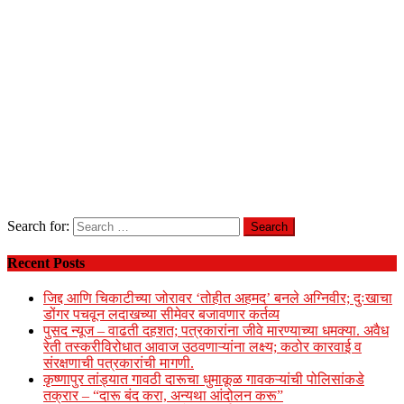
Search for:
Recent Posts
जिद्द आणि चिकाटीच्या जोरावर ‘तोहीत अहमद’ बनले अग्निवीर; दुःखाचा
डोंगर पचवून लदाखच्या सीमेवर बजावणार कर्तव्य
पुसद न्यूज – वाढती दहशत; पत्रकारांना जीवे मारण्याच्या धमक्या. अवैध
रेती तस्करीविरोधात आवाज उठवणाऱ्यांना लक्ष्य; कठोर कारवाई व
संरक्षणाची पत्रकारांची मागणी.
कृष्णापुर तांड्यात गावठी दारूचा धुमाकूळ गावकऱ्यांची पोलिसांकडे
तक्रार – “दारू बंद करा, अन्यथा आंदोलन करू”