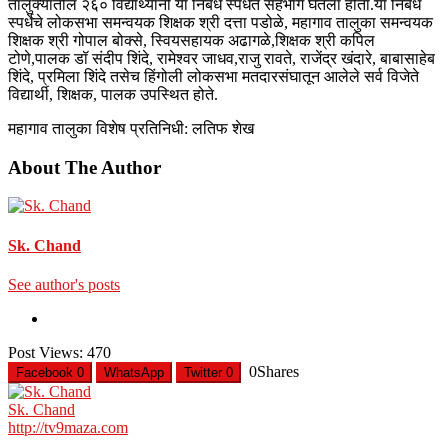
तालुक्यातील २६० विद्यार्थ्यांनी या निबंध स्पर्धेत सहभाग घेतला होता.या निबंध
स्पर्धेचे लोकसभा समन्वयक शिक्षक श्री दत्ता पडोळे, महागाव तालुका समन्वयक
शिक्षक श्री गोपाल बोक्से, स्वियसहायक अढागळे,शिक्षक श्री कपिल
टोणे,पालक डॉ संदीप शिंदे, रामेश्वर जाधव,राजु रावते, राजेंद्र खंदारे, बाबासाहेब
शिंदे, प्रमिला शिंदे तसेच हिंगोली लोकसभा मतदारसंघातून आलेले सर्व विजेते
विद्यार्थी, शिक्षक, पालक उपस्थित होते.
महागाव तालुका विशेष प्रतिनिधी: लतिफ शेख
About The Author
Sk. Chand
See author's posts
Post Views:
470
0
Shares
Facebook
0
WhatsApp
Twitter
0
Sk. Chand
http://tv9maza.com