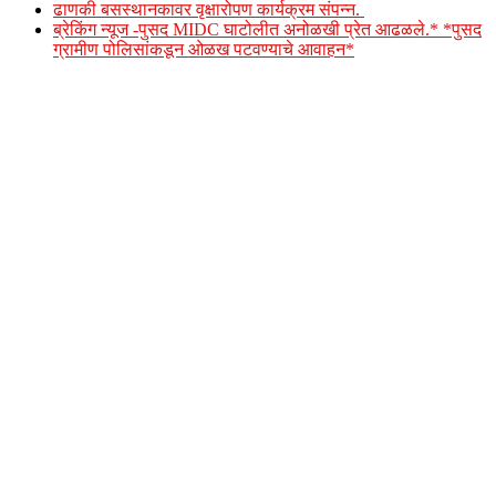
ढाणकी बसस्थानकावर वृक्षारोपण कार्यक्रम संपन्न.
ब्रेकिंग न्यूज -पुसद MIDC घाटोलीत अनोळखी प्रेत आढळले.* *पुसद
ग्रामीण पोलिसांकडून ओळख पटवण्याचे आवाहन*