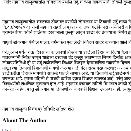
अखेर महागांव तालुक्यातील डोंगरगांव येथील उर्दू शाळेला गावकऱ्यांनी ठोकले कुलू
महागाव तालुक्यातील शेवटच्या टोकावर वसलेले डोंगरगाव या ठिकाणी उर्दू शाळा गेल
दि.०३/०७/२०२३ रोजी महागाव तहसील प्रशासन, तथा गटविकास अधिकारी व शिक्षणाधि
ग्रामस्थांच्या वतीने शाळेच्या दरवाजाला कुलूप लावून शाळा बंद ठेवण्याचा निर्णय 
यापूर्वी डोंगरगाव येथील पालक वर्गमार्फत एक लेखी निवेदन सादर करण्यात आले होत
परंतु आज पर्यंत नऊ दिवसाचा कालावधी होऊन या शाळेला शिक्षकच दिल्या गेला नाही. विद
गावकऱ्यांनी निषेध म्हणून शाळेला दरवाजा बंद कुलूप लावण्याचा निर्णय दिना
लोकप्रतिनिधी ही या उर्दू शाळेकरिता शिक्षक मिळवून देण्याकरिता उदासीन दिसत
मागून त्या ठिकाणी शिक्षकाची मागणी करण्यासाठी बैठा सत्याग्रह करणार असल्याचे
शाळेकरीता शिक्षक मागणीचे साकडे घातले जाणार आहे. या ठिकाणी उर्दू शाळेमध्ये इयत्
उपलब्ध आहे. इयत्ता पहिली ते पाचवी करिता एकच शिक्षक उपलब्ध आहे. परंतु आज 
विद्यार्थ्यांची शैक्षणिक नुकसान होत आहे. महागाव पंचायत समिती विभागात काळी 
कार्यरत आहेत. परंतु डोंगरगाव या ठिकाणी आज एकही शिक्षक उपलब्ध नाही. त्यामुळे
महागाव तालुका विशेष प्रतिनिधी: लतिफ शेख
About The Author