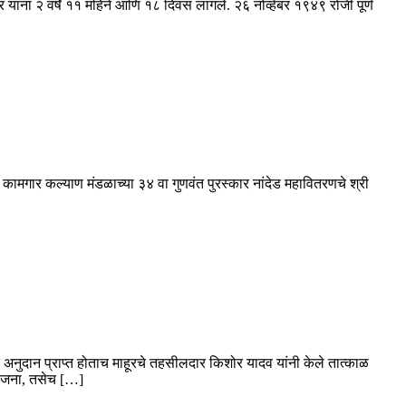
ना २ वर्षे ११ महिने आणि १८ दिवस लागले. २६ नोव्हेंबर १९४९ रोजी पूर्ण
ट्र कामगार कल्याण मंडळाच्या ३४ वा गुणवंत पुरस्कार नांदेड महावितरणचे श्री
र्गत अनुदान प्राप्त होताच माहूरचे तहसीलदार किशोर यादव यांनी केले तात्काळ
 योजना, तसेच […]