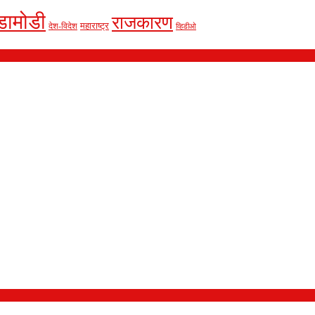
डामोडी
राजकारण
देश-विदेश
महाराष्ट्र
व्हिडीओ