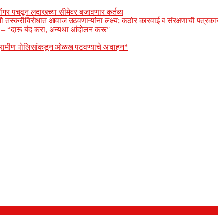
ोंगर पचवून लदाखच्या सीमेवर बजावणार कर्तव्य
ेती तस्करीविरोधात आवाज उठवणाऱ्यांना लक्ष्य; कठोर कारवाई व संरक्षणाची पत्रकार
ार – “दारू बंद करा, अन्यथा आंदोलन करू”
 ग्रामीण पोलिसांकडून ओळख पटवण्याचे आवाहन*