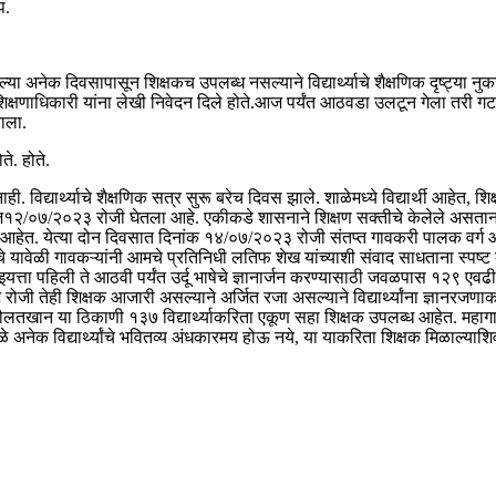
प.
्या अनेक दिवसापासून शिक्षकच उपलब्ध नसल्याने विद्यार्थ्याचे शैक्षणिक दृष्ट्या 
कारी यांना लेखी निवेदन दिले होते.आज पर्यंत आठवडा उलटून गेला तरी गटशिक्षणा
झाला.
े. होते.
्यार्थ्याचे शैक्षणिक सत्र सुरू बरेच दिवस झाले. शाळेमध्ये विद्यार्थी आहेत, शिक्षक
ंक आज१२/०७/२०२३ रोजी घेतला आहे. एकीकडे शासनाने शिक्षण सक्तीचे केलेले असत
 आहेत. येत्या दोन दिवसात दिनांक १४/०७/२०२३ रोजी संतप्त गावकरी पालक वर्ग आपल
 यावेळी गावकऱ्यांनी आमचे प्रतिनिधी लतिफ शेख यांच्याशी संवाद साधताना स्पष्ट क
ता पहिली ते आठवी पर्यंत उर्दू भाषेचे ज्ञानार्जन करण्यासाठी जवळपास १२९ एवढी विद्य
रोजी तेही शिक्षक आजारी असल्याने अर्जित रजा असल्याने विद्यार्थ्यांना ज्ञानरज
दौलतखान या ठिकाणी १३७ विद्यार्थ्याकरिता एकूण सहा शिक्षक उपलब्ध आहेत. महागाव 
 अनेक विद्यार्थ्यांचे भवितव्य अंधकारमय होऊ नये, या याकरिता शिक्षक मिळाल्याशिव