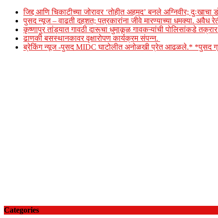
जिद्द आणि चिकाटीच्या जोरावर ‘तोहीत अहमद’ बनले अग्निवीर; दुःखाचा ड
पुसद न्यूज – वाढती दहशत; पत्रकारांना जीवे मारण्याच्या धमक्या. अवैध र
कृष्णापुर तांड्यात गावठी दारूचा धुमाकूळ गावकऱ्यांची पोलिसांकडे तक्र
ढाणकी बसस्थानकावर वृक्षारोपण कार्यक्रम संपन्न.
ब्रेकिंग न्यूज -पुसद MIDC घाटोलीत अनोळखी प्रेत आढळले.* *पुसद
Categories