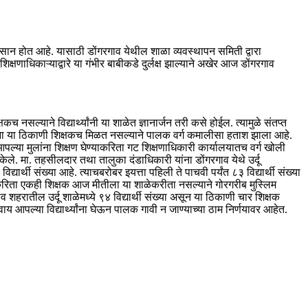
नुकसान होत आहे. यासाठी डोंगरगाव येथील शाळा व्यवस्थापन समिती द्वारा
धिकाऱ्याद्वारे या गंभीर बाबीकडे दुर्लक्ष झाल्याने अखेर आज डोंगरगाव
च नसल्याने विद्यार्थ्यांनी या शाळेत ज्ञानार्जन तरी कसे होईल. त्यामुळे संतप्त
ाना या ठिकाणी शिक्षकच मिळत नसल्याने पालक वर्ग कमालीसा हताश झाला आहे.
्या मुलांना शिक्षण घेण्याकरिता गट शिक्षणाधिकारी कार्यालयातच वर्ग खोली
ेले. मा. तहसीलदार तथा तालुका दंडाधिकारी यांना डोंगरगाव येथे उर्दू
ार्थी संख्या आहे. त्याचबरोबर इयत्ता पहिली ते पाचवी पर्यंत ८३ विद्यार्थी संख्या
णाकरिता एकही शिक्षक आज मीतीला या शाळेकरीता नसल्याने गोरगरीब मुस्लिम
शहरातील उर्दू शाळेमध्ये ९४ विद्यार्थी संख्या असून या ठिकाणी चार शिक्षक
ाय आपल्या विद्यार्थ्यांना घेऊन पालक गावी न जाण्याच्या ठाम निर्णयावर आहेत.