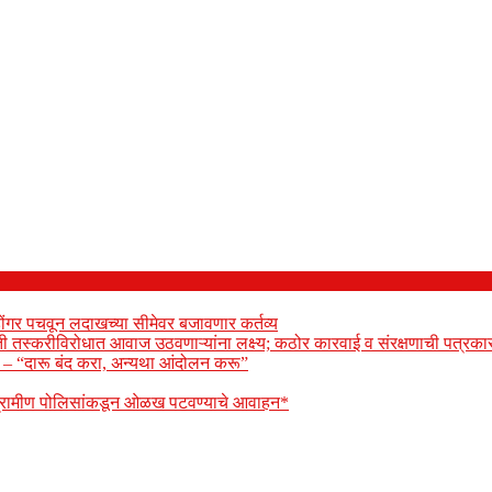
ोंगर पचवून लदाखच्या सीमेवर बजावणार कर्तव्य
ेती तस्करीविरोधात आवाज उठवणाऱ्यांना लक्ष्य; कठोर कारवाई व संरक्षणाची पत्रकार
ार – “दारू बंद करा, अन्यथा आंदोलन करू”
 ग्रामीण पोलिसांकडून ओळख पटवण्याचे आवाहन*