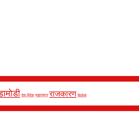
डामोडी
राजकारण
देश-विदेश
महाराष्ट्र
व्हिडीओ