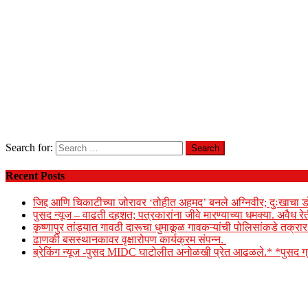
Search for:
Recent Posts
जिद्द आणि चिकाटीच्या जोरावर ‘तोहीत अहमद’ बनले अग्निवीर; दुःखाचा ड
पुसद न्यूज – वाढती दहशत; पत्रकारांना जीवे मारण्याच्या धमक्या. अवैध र
कृष्णापुर तांड्यात गावठी दारूचा धुमाकूळ गावकऱ्यांची पोलिसांकडे तक्र
ढाणकी बसस्थानकावर वृक्षारोपण कार्यक्रम संपन्न.
ब्रेकिंग न्यूज -पुसद MIDC घाटोलीत अनोळखी प्रेत आढळले.* *पुसद