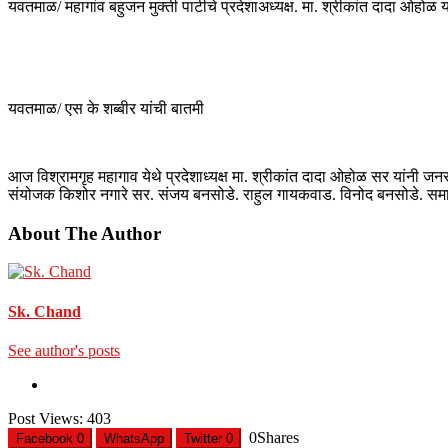
यवतमाळ/ महागांव बहुजन मुक्ती पार्टीचे प्रदेशाअध्यक्ष. मा. श्रीकांत दादा ओहोळ य
यवतमाळ/ एस के शब्बीर यांची बातमी
आज विश्रामगृह महागाव येथे प्रदेशाध्यक्ष मा. श्रीकांत दादा ओहोळ सर यांनी जनसंव
संयोजक किशोर नगारे सर. संजय बनसोडे. राहुल गायकवाड. विनोद बनसोडे. समाध
About The Author
Sk. Chand
See author's posts
Post Views:
403
0
Shares
Facebook
0
WhatsApp
Twitter
0