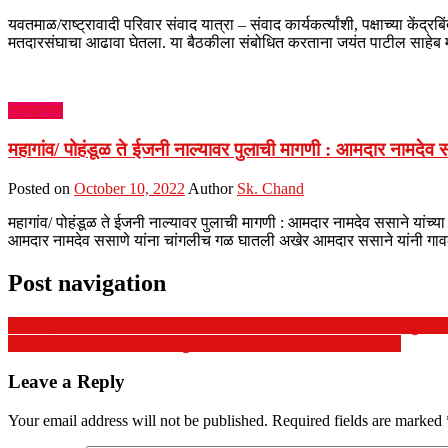
यवतमाळ/राष्ट्रावादी परिवार संवाद यात्रा – संवाद कार्यकर्त्यांशी, पक्षाच्या कें
मतदारसंघाचा आढावा घेतला. या बैठकीला संबोधित करताना जयंत पाटील साहेब म्हण
राजकारण
महागांव/ पोहंडूळ ते ईजनी नाल्यावर पुलाची मागणी : आमदार नामदेव सस
Posted on
October 10, 2022
Author
Sk. Chand
महागांव/ पोहंडूळ ते ईजनी नाल्यावर पुलाची मागणी : आमदार नामदेव ससाने यांच
आमदार नामदेव ससाणे यांना चांगलीच गळ घातली अखेर आमदार ससाने यांनी गावक
Post navigation
उमरखेड/दिलीप शिरसाट यांची पोलीस उपनिरीक्षक पदी निवड.रिपब्लिकन युवा सेना तर
जिल्हा बँकेच्या ढिसाळ नियोजनामुळे शेतकऱ्यांची दिवाळी कशी गोड होणार
Leave a Reply
Your email address will not be published.
Required fields are marked