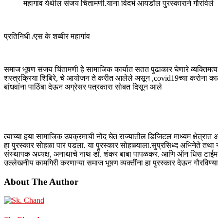
महागांव येथील संजय चिंतामणी.यांना विदर्भ आयडॉल पुरस्काराने गौरविले
प्रतिनिधी /एस के शब्बीर महागांव
समाज भूषण संजय चिंतामणी हे सामाजिक कार्यात सतत पुढाकार घेणारे व्यक्तिमत्व 
शस्त्रक्रिया शिबिरे, चे आयोजन ते करीत आलेले असून ,covid19च्या करोना काळ
बांधवांना पाठिंबा देऊन अग्रेसर पत्रकारा सोबत दिसून आले
त्याच्या हया सामाजिक उपक्रमाची नोंद घेत राज्यातील डिजिटल माध्यम क्षेत्रात अग
हा पुरस्कार सोहळा पार पडला. या पुरस्कार सोहळ्याला.सुप्रसिध्द अभिनेते तथा ना
संस्थापक अध्यक्ष, अनाथाचे नाथ डॉ. शंकर बाबा पापळकर. आणि ऑन धिस टाईम मिडिया
उल्लेखनीय कामगिरी करणाऱ्या समाज भूषण व्यक्तींना हा पुरस्कार देऊन गौरविण्यात आ
About The Author