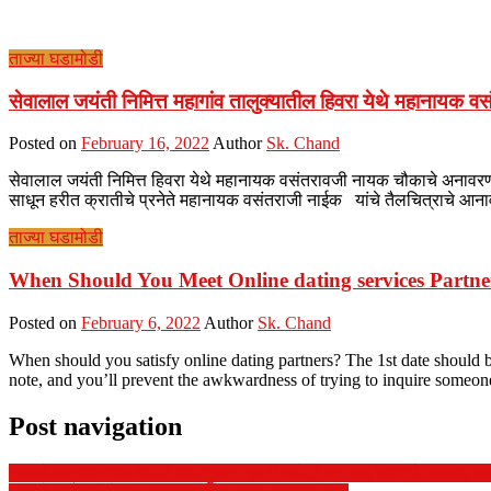
ताज्या घडामोडी
सेवालाल जयंती निमित्त महागांव तालुक्यातील हिवरा येथे महानायक
Posted on
February 16, 2022
Author
Sk. Chand
सेवालाल जयंती निमित्त हिवरा येथे महानायक वसंतरावजी नायक चौकाचे अनावरण प
साधून हरीत क्रातीचे प्रनेते महानायक वसंतराजी नाईक यांचे तैलचित्राचे आन
ताज्या घडामोडी
When Should You Meet Online dating services Partne
Posted on
February 6, 2022
Author
Sk. Chand
When should you satisfy online dating partners? The 1st date should be
note, and you’ll prevent the awkwardness of trying to inquire someo
Post navigation
उमरखेड/ब्राह्मणगाव वाढीव पाणीपुरवठा साठी१कोटी ५१ लक्ष रुपयाचे आमदार ससा