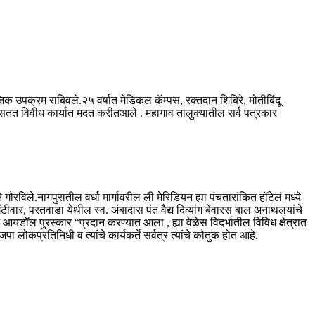
िक उपक्रम राबिवले.२५ वर्षात मेडिकल कॅम्पस, रक्तदान शिबिरे, मोतीबिंदू
ी सतत विवीध कार्यात मदत करीतआले . महागाव तालुक्यातील सर्व पत्रकार
रविले.नागपुरातील वर्धा मार्गावरील ली मेरिडियन ह्या पंचतारांकित हॉटेलं मध्ये
ंटीवार, परतवाडा येथील स्व. अंबादास पंत वैद्य दिव्यांग बेवारस बाल अनाथलयांचे
आयडॉल पुरस्कार “प्रदान करण्यात आला , ह्या वेळेस विदर्भातील विविध क्षेत्रात
 लोकप्रतिनिधी व त्यांचे कार्यकर्ते सर्वत्र त्यांचे कौतुक होत आहे.