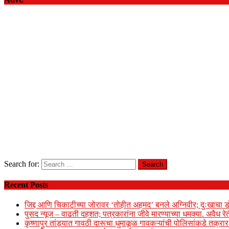
Search for:
Recent Posts
जिद्द आणि चिकाटीच्या जोरावर ‘तोहीत अहमद’ बनले अग्निवीर; दुःखाचा ड
पुसद न्यूज – वाढती दहशत; पत्रकारांना जीवे मारण्याच्या धमक्या. अवैध र
कृष्णापुर तांड्यात गावठी दारूचा धुमाकूळ गावकऱ्यांची पोलिसांकडे तक्र