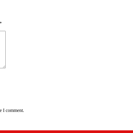
*
me I comment.