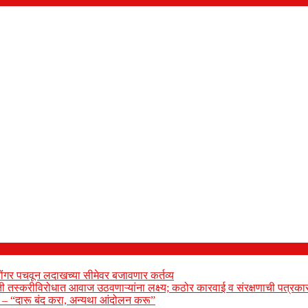
ोंगर पचवून लदाखच्या सीमेवर बजावणार कर्तव्य
ेती तस्करीविरोधात आवाज उठवणाऱ्यांना लक्ष्य; कठोर कारवाई व संरक्षणाची पत्रकार
ार – “दारू बंद करा, अन्यथा आंदोलन करू”