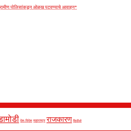
 ग्रामीण पोलिसांकडून ओळख पटवण्याचे आवाहन*
डामोडी
राजकारण
देश-विदेश
महाराष्ट्र
व्हिडीओ