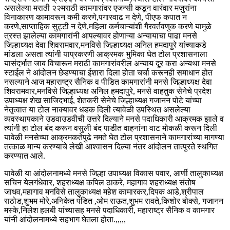
असलेल्या मराठी २२मराठी कामगारांवर एजन्सी कडून वारंवार मजुरांना
विनाकारण कामावरून कमी करणे,पगारवाढ न देणे, पीएफ कपात न
करणे,साप्ताहिक सुट्टी न देणे,महिला कर्मचाऱ्यांशी गैरवर्तवणुक करणे यामुळे
त्रस्त झालेल्या कामगारांनी आपल्यावर होणाऱ्या अन्यायाचा पाढा मनसे
जिल्हाध्यक्ष देवा शिवरामवार,मनविसे जिल्हाध्यक्ष अनिल हमदापुरे यांच्याकडे
मांडला असता त्यांनी याप्रकरणी आक्रमक भुमिका घेत टोल प्रशासनाला
यासंदर्भात जाब विचारून मराठी कामगारांवरील अन्याय दूर करा अन्यथा मनसे
स्टाईल ने आंदोलन छेडण्याचा ईशारा दिला होता चर्चा करूनही समाधान होत
नसल्याने आज महाराष्ट्र सैनिक व पीडित कामगारांनी मनसे जिल्हाध्यक्ष देवा
शिवरामवार,मनविसे जिल्हाध्यक्ष अनिल हमदापुरे, मनसे वाहतुक सेनेचे प्रदेश
उपाध्यक्ष शेख साजिदभाई, शेतकरी सेनेचे जिल्हाध्यक्ष गजानन पोटे यांच्या
नेतृत्वात या टोल नाक्यावर धडक दिली त्यावेळी उपस्थित असलेल्या
व्यवस्थापकाने उडवाउडवीची उत्तरे दिल्याने मनसे पदाधिकारी आक्रमक झाले व
त्यांनी हा टोल बंद करून वसुली बंद पाडीत वाहनांना वाट मोकळी करून दिली
यावेळी मनसेच्या आक्रमकतेपुढे नमते घेत टोल प्रशासनाने कामगारांच्या मागण्या
तत्काळ मान्य करण्याचे लेखी आश्वासन दिल्या नंतर आंदोलन तात्पुरते स्थगित
करण्यात आले.
यावेळी या आंदोलनामध्ये मनसे जिल्हा उपाध्यक्ष विकास पवार, आर्णी तालुकाध्यक्ष
सचिन येलगंधेवार, शहराध्यक्ष कपिल ठाकरे, महागाव शहराध्यक्ष संतोष
जाधव,महागाव मनविसे तालुकाध्यक्ष महेश कामारकर,दिपक आडे,श्रीपाल
राठोड,शुभम मोरे,अनिकेत पंडित ,ओम राऊत,शुभम रावते,किशोर बोक्से, गजानन
मस्के,निलेश हलबी यांच्यासह मनसे पदाधिकारी, महाराष्ट्र सैनिक व कामगार
यांनी आंदोलनामध्ये सहभाग घेतला होता.,,,,,