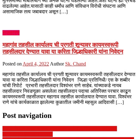
मुस्लिमांच्या मॉबलिंचींग च्या अनेक घटना घडलेल्या आहेत.अशा घटना ह्या प्रचंड
वाढलेल्या आहेत.यासाठी काही धर्मांध आणि संविधान विरोधी संघटना आणि
असामाजिक तत्व जबाबदार असून […]
राजकारण
महागांव तहसील कार्यालय ची प्रगती शून्यावर कायमस्वरूपी
तहसीलदार देण्यात यावा या करिता जिल्हाधिकारी यांना निवेदन
Posted on
April 4, 2022
Author
Sk. Chand
महागांव तहसील कार्यालय ची प्रगती शून्यावर कायमस्वरूपी तहसीलदार देण्यात
यावा या करिता जिल्हाधिकारी यांना निवेदन जिल्हा प्रतिनिधी/ एस के शब्बीर
यांची रिपोर्ट प्रभारी तहसीलदार विश्वंभर राणे साहेब. यांच्याकडे नायब
तहसीलदार निवडणूका असलेला तहसीलदार पदाचा अतिरिक्त परचार काढून
कायमस्वरूपी तहसीलदार महागाव तहसील कार्यालयात देण्यात यावा. विश्वंभर
राणे यांचे कार्यकाळात झालेल्या कुळातील जमीनी महसुल आदिवासी […]
Post navigation
करंजी येथील जिल्हा परिषद प्राथमिक शाळेतील शिक्षकांना उपस्थित
राहण्यासाठी बंधनकारक करा.