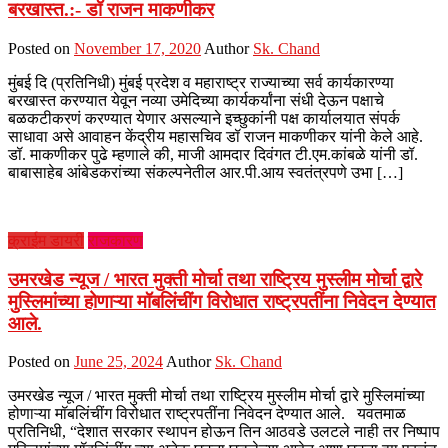
बरखास्त.:- डॉ राजन माकणीकर
Posted on
November 17, 2020
Author
Sk. Chand
मुंबई दि (प्रतिनिधी) मुंबई प्रदेश व महाराष्ट्र राज्याच्या सर्व कार्यकारण्या
बरखास्त करण्यात येवून नव्या उमेदिच्या कार्यकर्यांना संधी देऊन पक्षाचे
बळकटीकरणं करण्यात येणार असल्याने इच्छुकांनी पक्ष कार्यालयात संपर्क
साधावा असे आवाहन केंद्रीय महासचिव डॉ राजन माकणीकर यांनी केले आहे.
डॉ. माकणीकर पुढे म्हणाले की, माजी आमदार दिवंगत टी.एम.कांबळे यांनी डॉ.
बाबासाहेब आंबेडकरांच्या संकल्पनेतील आर.पी.आय स्वतंत्रपणे उभा […]
क्राईम डायरी
राजकारण
उमरखेड न्यूज / भारत मुक्ती मोर्चा तथा राष्ट्रिय मुस्लीम मोर्चा द्वारे
मुस्लिमांच्या होणाऱ्या मॉबलिंचींग विरोधात राष्ट्रपतींना निवेदन देण्यात
आले.
Posted on
June 25, 2024
Author
Sk. Chand
उमरखेड न्यूज / भारत मुक्ती मोर्चा तथा राष्ट्रिय मुस्लीम मोर्चा द्वारे मुस्लिमांच्या
होणाऱ्या मॉबलिंचींग विरोधात राष्ट्रपतींना निवेदन देण्यात आले. यवतमाळ
प्रतिनिधी, “देशात सरकार स्थापन होऊन तिन आठवडे उलटले नाही तर निष्पाप