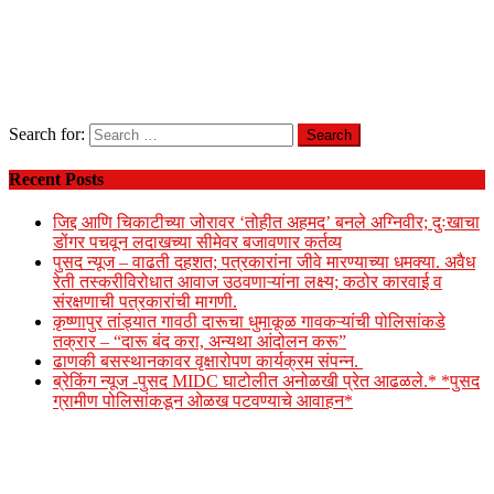
Search for:
Recent Posts
जिद्द आणि चिकाटीच्या जोरावर ‘तोहीत अहमद’ बनले अग्निवीर; दुःखाचा
डोंगर पचवून लदाखच्या सीमेवर बजावणार कर्तव्य
पुसद न्यूज – वाढती दहशत; पत्रकारांना जीवे मारण्याच्या धमक्या. अवैध
रेती तस्करीविरोधात आवाज उठवणाऱ्यांना लक्ष्य; कठोर कारवाई व
संरक्षणाची पत्रकारांची मागणी.
कृष्णापुर तांड्यात गावठी दारूचा धुमाकूळ गावकऱ्यांची पोलिसांकडे
तक्रार – “दारू बंद करा, अन्यथा आंदोलन करू”
ढाणकी बसस्थानकावर वृक्षारोपण कार्यक्रम संपन्न.
ब्रेकिंग न्यूज -पुसद MIDC घाटोलीत अनोळखी प्रेत आढळले.* *पुसद
ग्रामीण पोलिसांकडून ओळख पटवण्याचे आवाहन*