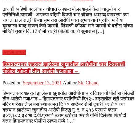
ढाणकी /बहिणी बदल चार चौघात अपशब्द बोलल्यामुळे केला चाकूने वार
प्रतिनिधी,ढाणकी आपल्या बहिणी विषयी चार चौघात अपशब्द वापरल्या च्या
रागात काल रात्री 9च्या सुमारास आरोपी पवन सुभाष याने प्रवीण माने या
युवकाला चाकू मारून केले जखमी. लिंबाजी कोंडबा माने जखमी चे वडील यांच्या
माहिती नुसार दि. 17 रोजी रात्री 08/00 वा. चे सुमारास […]
क्राईम डायरी
हिमायतनगर शहरात झालेल्या खुनातील आरोपींना चार दिवसाची
पोलीस कोठडी तीन आरोपी गजाआड –
Posted on
September 13, 2021
Author
Sk. Chand
हिमायतनगर शहरात झालेल्या खुनातील आरोपींना चार दिवसाची पोलीस कोठडी
तीन आरोपी गजाआड – हिमायतनगर प्रतिनिधी दि१२:- शहरातील श्री परमेश्वर
मंदिर परिसरातील बस स्थानकात दि ११ सप्टेंबर रोजी दुपारी १२ ते १ च्या
दरम्यान झालेल्या खुनातील आरोपी विरुद्ध गु. र. न.२१३ प्रमाणे कलम
३०२,३०७,३४ भा.द.वी.प्रमाणे उत्तम खंडेराव मिराशे यांनी दिलेल्या फिर्यादी
वरून हिमायतनगर पोलीस ठाण्या मध्ये […]