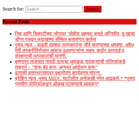
Search for:
Recent Posts
जिद्द आणि चिकाटीच्या जोरावर ‘तोहीत अहमद’ बनले अग्निवीर; दुःखाचा
डोंगर पचवून लदाखच्या सीमेवर बजावणार कर्तव्य
पुसद न्यूज – वाढती दहशत; पत्रकारांना जीवे मारण्याच्या धमक्या. अवैध
रेती तस्करीविरोधात आवाज उठवणाऱ्यांना लक्ष्य; कठोर कारवाई व
संरक्षणाची पत्रकारांची मागणी.
कृष्णापुर तांड्यात गावठी दारूचा धुमाकूळ गावकऱ्यांची पोलिसांकडे
तक्रार – “दारू बंद करा, अन्यथा आंदोलन करू”
ढाणकी बसस्थानकावर वृक्षारोपण कार्यक्रम संपन्न.
ब्रेकिंग न्यूज -पुसद MIDC घाटोलीत अनोळखी प्रेत आढळले.* *पुसद
ग्रामीण पोलिसांकडून ओळख पटवण्याचे आवाहन*