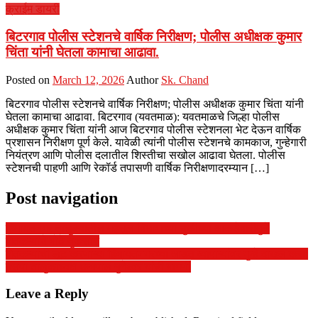
क्राईम डायरी
बिटरगाव पोलीस स्टेशनचे वार्षिक निरीक्षण; पोलीस अधीक्षक कुमार
चिंता यांनी घेतला कामाचा आढावा.
Posted on
March 12, 2026
Author
Sk. Chand
बिटरगाव पोलीस स्टेशनचे वार्षिक निरीक्षण; पोलीस अधीक्षक कुमार चिंता यांनी
घेतला कामाचा आढावा. बिटरगाव (यवतमाळ): यवतमाळचे जिल्हा पोलीस
अधीक्षक कुमार चिंता यांनी आज बिटरगाव पोलीस स्टेशनला भेट देऊन वार्षिक
प्रशासन निरीक्षण पूर्ण केले. यावेळी त्यांनी पोलीस स्टेशनचे कामकाज, गुन्हेगारी
नियंत्रण आणि पोलीस दलातील शिस्तीचा सखोल आढावा घेतला. पोलीस
स्टेशनची पाहणी आणि रेकॉर्ड तपासणी वार्षिक निरीक्षणादरम्यान […]
Post navigation
हिमायतनगर तालुक्यातील महसूल विभागाच्या चुकीच्या आकडेवारीमुळे
शेतकऱ्यांचे मोठे नुकसान
शेतकऱ्यांची लूट करणाऱ्या हिमायतनगरच्या आडत व्यापाऱ्यांवर गुन्हे दाखल करा:
बसपा तालुकाध्यक्ष धम्मपाल मुनेश्वर यांची मागणी
Leave a Reply