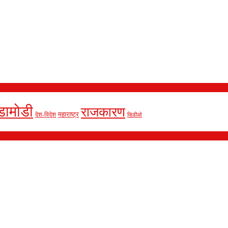
डामोडी
राजकारण
देश-विदेश
महाराष्ट्र
व्हिडीओ