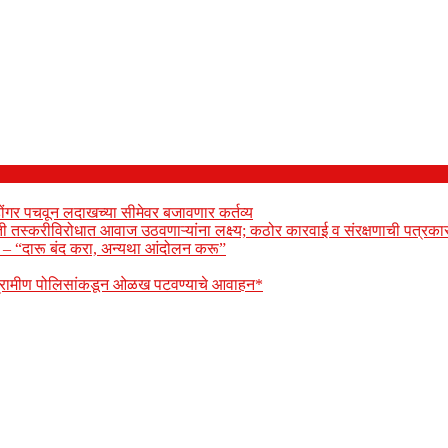
ोंगर पचवून लदाखच्या सीमेवर बजावणार कर्तव्य
ेती तस्करीविरोधात आवाज उठवणाऱ्यांना लक्ष्य; कठोर कारवाई व संरक्षणाची पत्रकार
ार – “दारू बंद करा, अन्यथा आंदोलन करू”
 ग्रामीण पोलिसांकडून ओळख पटवण्याचे आवाहन*