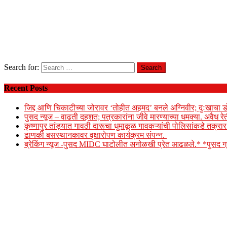
Search for:
Recent Posts
जिद्द आणि चिकाटीच्या जोरावर ‘तोहीत अहमद’ बनले अग्निवीर; दुःखाचा ड
पुसद न्यूज – वाढती दहशत; पत्रकारांना जीवे मारण्याच्या धमक्या. अवैध र
कृष्णापुर तांड्यात गावठी दारूचा धुमाकूळ गावकऱ्यांची पोलिसांकडे तक्र
ढाणकी बसस्थानकावर वृक्षारोपण कार्यक्रम संपन्न.
ब्रेकिंग न्यूज -पुसद MIDC घाटोलीत अनोळखी प्रेत आढळले.* *पुसद