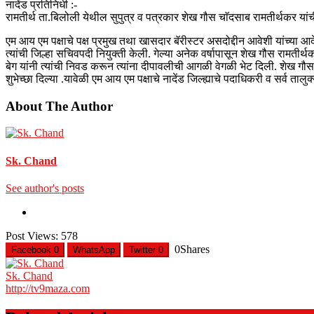
नादेंड प्रतिनिधी :-
रामतीर्थ ता.बिलोली येथील सुपुत्र व पत्रकार शेख गौस चाॅदसाब रामतीर्थकर यांची
एम आय एम पक्षाचे पक्ष प्रमुख तथा खासदार बॅरीस्टर असदोद्दीन आवेशी यांच्या आद
त्यांची जिल्हा सचिवपदी नियुक्ती केली. गेल्या अनेक वर्षापासून शेख गौस रामती
बेग यांनी त्यांची निवड करून त्यांना दीपावलीची आगळी वेगळी भेट दिली. शेख गौस र
शुभेच्छा दिल्या .यावेळी एम आय एम पक्षाचे नादेंड जिल्ह्याचे पदाधिकरी व सर्व तालु
About The Author
Sk. Chand
See author's posts
Post Views:
578
0
Shares
Facebook
0
WhatsApp
Twitter
0
Sk. Chand
http://tv9maza.com