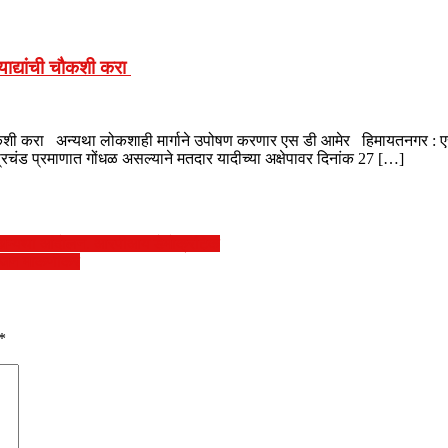
ाद्यांची चौकशी करा
ौकशी करा अन्यथा लोकशाही मार्गाने उपोषण करणार एस डी आमेर हिमायतनगर : एस
ये प्रचंड प्रमाणात गोंधळ असल्याने मतदार यादीच्या अक्षेपावर दिनांक 27 […]
, अन्यथा आंदोलन. आरपीआय डेमोक्रॅटिक
डॉ राजन माकणीकर
*