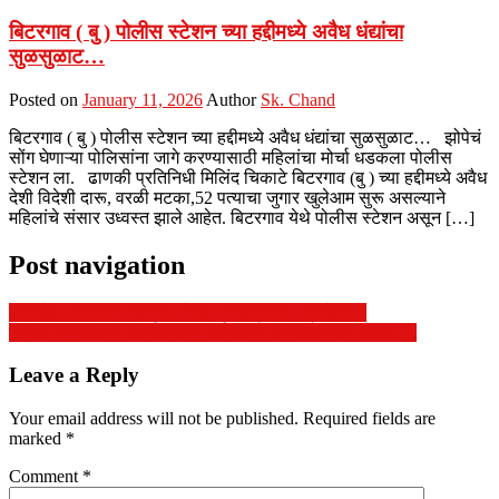
बिटरगाव ( बु ) पोलीस स्टेशन च्या हद्दीमध्ये अवैध धंद्यांचा
सुळसुळाट…
Posted on
January 11, 2026
Author
Sk. Chand
बिटरगाव ( बु ) पोलीस स्टेशन च्या हद्दीमध्ये अवैध धंद्यांचा सुळसुळाट… झोपेचं
सोंग घेणाऱ्या पोलिसांना जागे करण्यासाठी महिलांचा मोर्चा धडकला पोलीस
स्टेशन ला. ढाणकी प्रतिनिधी मिलिंद चिकाटे बिटरगाव (बु ) च्या हद्दीमध्ये अवैध
देशी विदेशी दारू, वरळी मटका,52 पत्याचा जुगार खुलेआम सुरू असल्याने
महिलांचे संसार उध्वस्त झाले आहेत. बिटरगाव येथे पोलीस स्टेशन असून […]
Post navigation
उमरखेड आगाराचा ‘सावळा गोंधळ’ चव्हाट्यावर; प्रादेशिक.
ढाणकी महावितरण कार्यालयावर सर्वपक्षीय पदाधिकाऱ्यांची धडक….
Leave a Reply
Your email address will not be published.
Required fields are
marked
*
Comment
*