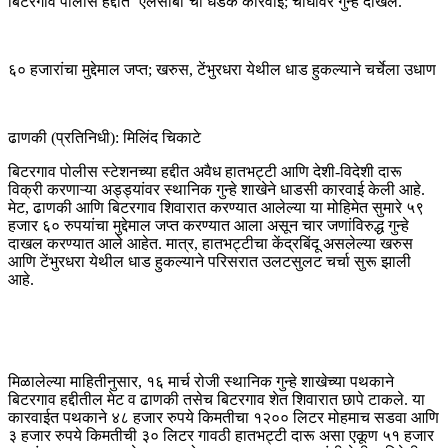
बिटरगाव पोलीस हद्दीत ‘एलसीबी’ची धडक कारवाई; चौघांवर गुन्हे दाखल.
६० हजारांचा मुद्देमाल जप्त; खरुस, टेंभुरधरा येथील धाड हुकल्याने चर्चेला उधाण
ढाणकी (प्रतिनिधी): मिलिंद चिकाटे
बिटरगाव पोलीस स्टेशनच्या हद्दीत अवैध हातभट्टी आणि देशी-विदेशी दारू
विक्री करणाऱ्या अड्ड्यांवर स्थानिक गुन्हे शाखेने धाडसी कारवाई केली आहे.
मेट, ढाणकी आणि बिटरगाव शिवारात करण्यात आलेल्या या मोहिमेत सुमारे ५९
हजार ६० रुपयांचा मुद्देमाल जप्त करण्यात आला असून चार जणांविरुद्ध गुन्हे
दाखल करण्यात आले आहेत. मात्र, हातभट्टीचा केंद्रबिंदू असलेल्या खरुस
आणि टेंभुरधरा येथील धाड हुकल्याने परिसरात उलटसुलट चर्चा सुरू झाली
आहे.
मिळालेल्या माहितीनुसार, १६ मार्च रोजी स्थानिक गुन्हे शाखेच्या पथकाने
बिटरगाव हद्दीतील मेट व ढाणकी तसेच बिटरगाव शेत शिवारात छापे टाकले. या
कारवाईत पथकाने ४८ हजार रुपये किमतीचा १२०० लिटर मोहमाच सडवा आणि
३ हजार रुपये किमतीची ३० लिटर गावठी हातभट्टी दारू असा एकूण ५१ हजार