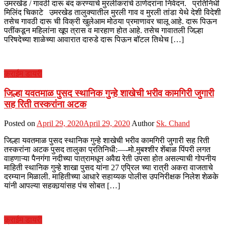
उमरखेड / गावठी दारू बंद करण्याचे मुरलीकरांचे ठाणेदरांना निवेदन. प्रतिनिधी
मिलिंद चिकाटे उमरखेड तालुक्यातील मुरली गाव व मुरली तांडा येथे देशी विदेशी
तसेच गावठी दारू ची विक्री खुलेआम मोठया प्रमाणावर चालू आहे. दारू पिऊन
पतींकडून महिलांना खूप त्रास व मारहाण होत आहे. तसेच गावातली जिल्हा
परिषदेच्या शाळेच्या आवारात दारुडे दारू पिऊन बॉटल तिथेच […]
क्राईम डायरी
जिल्हा यवतमाळ पुसद स्थानिक गुन्हे शाखेची भरीव कामगिरी जुगारी
सह रिती तस्करांना अटक
Posted on
April 29, 2020
April 29, 2020
Author
Sk. Chand
जिल्हा यवतमाळ पुसद स्थानिक गुन्हे शाखेची भरीव कामगिरी जुगारी सह रिती
तस्करांना अटक पुसद तालुका प्रतिनिधी:—-मो.मुबश्शीर शेंबाळ पिंपरी लगत
वाहणाऱ्या पैनगंगा नदीच्या पात्रामधून अवैद्य रेती उपसा होत असल्याची गोपनीय
माहिती स्थानिक गुन्हे शाखा पुसद यांना 27 एप्रिल च्या रात्री अकरा वाजताचे
दरम्यान मिळाली. माहितीच्या आधारे सहाय्यक पोलीस उपनिरीक्षक निलेश शेळके
यांनी आपल्या सहकार्‍यांसह पंच सोबत […]
क्राईम डायरी