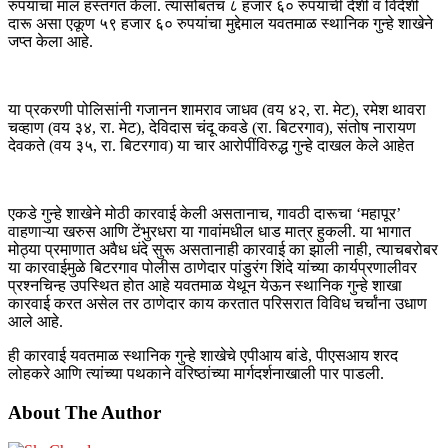
रुपयांचा माल हस्तगत केला. त्यासोबतच ८ हजार ६० रुपयांची देशी व विदेशी
दारू असा एकूण ५९ हजार ६० रुपयांचा मुद्देमाल यवतमाळ स्थानिक गुन्हे शाखेने
जप्त केला आहे.
या प्रकरणी पोलिसांनी गजानन शामराव जाधव (वय ४२, रा. मेट), रमेश थावरा
चव्हाण (वय ३४, रा. मेट), देविदास चंदू कवडे (रा. बिटरगाव), संतोष नारायण
देवकते (वय ३५, रा. बिटरगाव) या चार आरोपींविरुद्ध गुन्हे दाखल केले आहेत
एकडे गुन्हे शाखेने मोठी कारवाई केली असतानाच, गावठी दारूचा ‘महापूर’
वाहणाऱ्या खरुस आणि टेंभुरधरा या गावांमधील धाड मात्र हुकली. या भागात
मोठ्या प्रमाणात अवैध धंदे सुरू असतानाही कारवाई का झाली नाही, त्याचबरोबर
या कारवाईमुळे बिटरगाव पोलीस ठाणेदार पांडुरंग शिंदे यांच्या कार्यप्रणालीवर
प्रश्नचिन्ह उपस्थित होत आहे यवतमाळ येथून येऊन स्थानिक गुन्हे शाखा
कारवाई करत असेल तर ठाणेदार काय करतात परिसरात विविध चर्चांना उधाण
आले आहे.
ही कारवाई यवतमाळ स्थानिक गुन्हे शाखेचे एपीआय बांडे, पीएसआय शरद
लोहकरे आणि त्यांच्या पथकाने वरिष्ठांच्या मार्गदर्शनाखाली पार पाडली.
About The Author