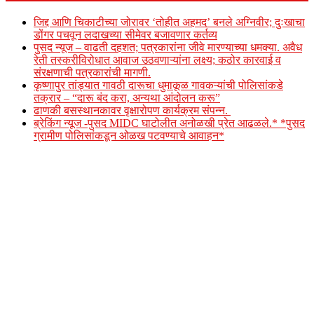
जिद्द आणि चिकाटीच्या जोरावर ‘तोहीत अहमद’ बनले अग्निवीर; दुःखाचा
डोंगर पचवून लदाखच्या सीमेवर बजावणार कर्तव्य
पुसद न्यूज – वाढती दहशत; पत्रकारांना जीवे मारण्याच्या धमक्या. अवैध
रेती तस्करीविरोधात आवाज उठवणाऱ्यांना लक्ष्य; कठोर कारवाई व
संरक्षणाची पत्रकारांची मागणी.
कृष्णापुर तांड्यात गावठी दारूचा धुमाकूळ गावकऱ्यांची पोलिसांकडे
तक्रार – “दारू बंद करा, अन्यथा आंदोलन करू”
ढाणकी बसस्थानकावर वृक्षारोपण कार्यक्रम संपन्न.
ब्रेकिंग न्यूज -पुसद MIDC घाटोलीत अनोळखी प्रेत आढळले.* *पुसद
ग्रामीण पोलिसांकडून ओळख पटवण्याचे आवाहन*