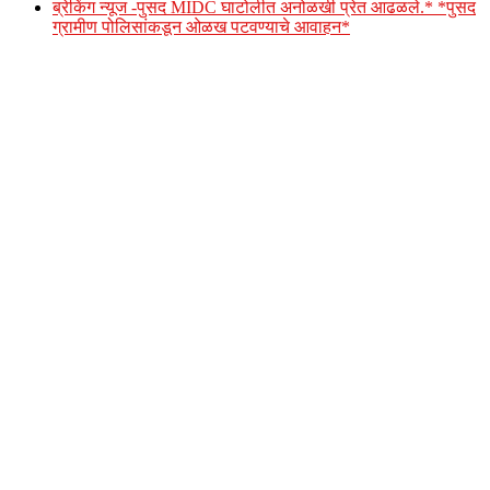
ब्रेकिंग न्यूज -पुसद MIDC घाटोलीत अनोळखी प्रेत आढळले.* *पुसद
ग्रामीण पोलिसांकडून ओळख पटवण्याचे आवाहन*