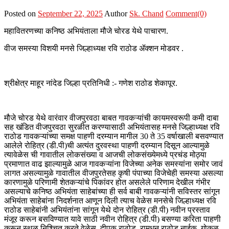
Posted on
September 22, 2025
Author
Sk. Chand
Comment(0)
महावितरणच्या कनिष्ठ अभियंताला मौजे चोरड येथे पाचारण.
वीज समस्या
विशयी मनसे जिल्हाध्यक्ष रवि राठोड ॲक्शन मोडवर .
श्रीक्षेत्र माहूर नांदेड जिल्हा प्रतिनिधी :- गणेश राठोड शेकापूर.
मौजे चोरड येथे वारंवार वीजपुरवठा बाबत गावकऱ्यांची कायमस्वरूपी कमी दाबा
सह खंडित वीजपुरवठा सुरळीत करण्यासाठी अभियंतासह मनसे जिल्हाध्यक्ष रवि
राठोड गावकऱ्यांच्या समक्ष पाहणी दरम्यान मागील 30 ते 35 वर्षाखाली बसवण्यात
आलेले रोहित्र (डी.पी)ची अत्यंत दुरवस्था पाहणी दरम्यान दिसून आल्यामुळे
त्यावेळेस ची गावातील लोकसंख्या व आजची लोकसंख्येमध्ये प्रचंड मोठ्या
प्रमाणात वाढ झाल्यामुळे आज गावकऱ्यांना विजेच्या अनेक समस्यांना समोर जावं
लागत असल्यामुळे गावातील वीजपुरतेसह कृषी पंपाच्या विजेचेही समस्या असल्या
कारणामुळे परिणामी शेतकऱ्यांचे पिकांवर होत असलेले परिणाम देखील गंभीर
असल्याचे कनिष्ठ अभियंता साहेबांच्या ही सर्व बाबी गावकऱ्यांनी सविस्तर सांगून
अभियंता साहेबांना निदर्शनात आणून दिली त्याच वेळेस मनसेचे जिल्हाध्यक्ष रवि
राठोड साहेबांनी अभियंतांना सांगून येथे दोन रोहित्र (डी.पी) नवीन प्रस्ताव
मंजूर करून बसविण्यात यावे साठी नवीन रोहित्र (डी.पी) बसण्या करिता पाहणी
करून स्थळ निश्चित करते वेळेस. दीपक राठोड, रामधन राठोड नाईक, गोकुळ