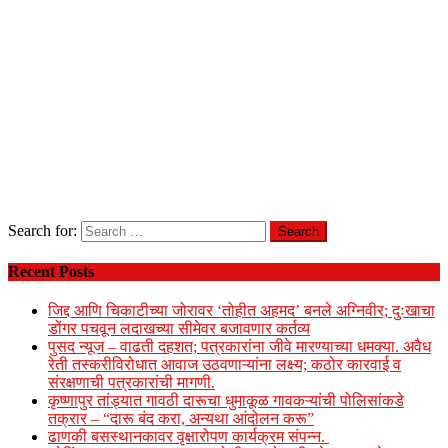
Search for:
Recent Posts
जिद्द आणि चिकाटीच्या जोरावर ‘तोहीत अहमद’ बनले अग्निवीर; दुःखाचा
डोंगर पचवून लदाखच्या सीमेवर बजावणार कर्तव्य
पुसद न्यूज – वाढती दहशत; पत्रकारांना जीवे मारण्याच्या धमक्या. अवैध
रेती तस्करीविरोधात आवाज उठवणाऱ्यांना लक्ष्य; कठोर कारवाई व
संरक्षणाची पत्रकारांची मागणी.
कृष्णापुर तांड्यात गावठी दारूचा धुमाकूळ गावकऱ्यांची पोलिसांकडे
तक्रार – “दारू बंद करा, अन्यथा आंदोलन करू”
ढाणकी बसस्थानकावर वृक्षारोपण कार्यक्रम संपन्न.