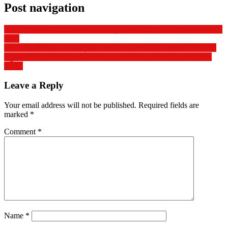
Post navigation
बाळदी येथील शाळेची दयनीय अवस्था.प्रशासनाकडून तात्काळ लक्ष घालण्याची
गरज.
उदे ग अंबे उदे च्या गजरात हजारो भाविकांनी घटस्थापनेला लावली हजेरी. श्री
रेणुका मातेला पहिली माळ अर्पण करुण मान्यवरांच्या उपस्थितीत घटस्थापना
संपन्न.
Leave a Reply
Your email address will not be published.
Required fields are
marked
*
Comment
*
Name
*