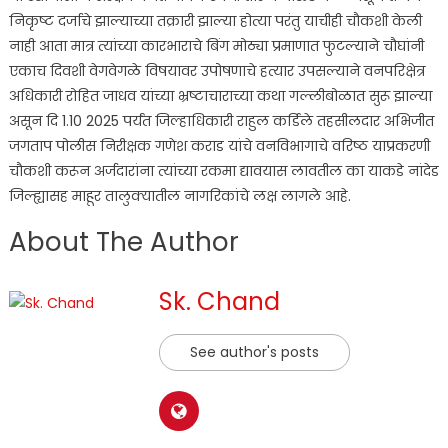
निकृष्ट दर्जाचे झाल्याच्या तक्रारी झाल्या होत्या परंतु याचीही चौकशी केली
नाही आता मात्र त्यांच्या कारभाराचे बिंग मोठ्या प्रमाणात फुटल्याने चौघांनी
एकाच दिवशी वेगवेगळे विषयावर उपोषणाचे हत्यार उपसल्याने वनपरिक्षेत्र
अधिकारी रोहित जाधव यांच्या भ्रष्टाचाराच्या कथा गल्लीबोळात सुरू झाल्या
असून दि 1.10 2025 पर्यंत जिल्हाधिकारी राहुल कर्डिले तहसीलदार अभिजीत
जगताप पोलीस निरीक्षक गणेश कराड यांचे वनविभागाचे वरिष्ठ याप्रकरणी
चौकशी करून अर्जदारांना त्यांच्या रकमा द्यावयास लावतील का याकडे नांदेड
जिल्ह्यासह माहूर तालुक्यातील नागरिकांचे लक्ष लागले आहे.
About The Author
Sk. Chand
See author's posts