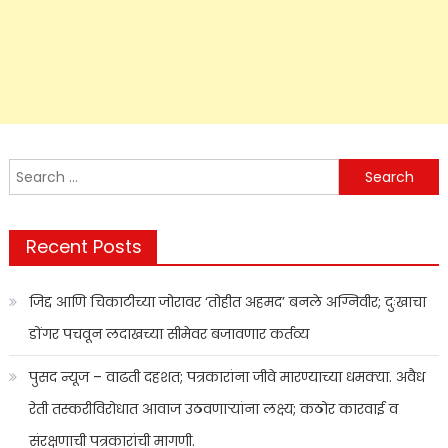
Search
for:
Recent Posts
जिद्द आणि चिकाटीच्या जोरावर ‘तोहीत अहमद’ बनले अग्निवीर; दुःखाचा
डोंगर पचवून लदाखच्या सीमेवर बजावणार कर्तव्य
पुसद न्यूज – वाढती दहशत; पत्रकारांना जीवे मारण्याच्या धमक्या. अवैध
रेती तस्करीविरोधात आवाज उठवणाऱ्यांना लक्ष्य; कठोर कारवाई व
संरक्षणाची पत्रकारांची मागणी.