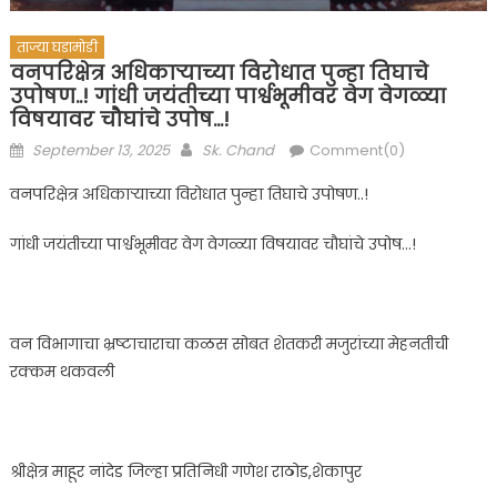
ताज्या घडामोडी
वनपरिक्षेत्र अधिकाऱ्याच्या विरोधात पुन्हा तिघाचे
उपोषण..! गांधी जयंतीच्या पार्श्वभूमीवर वेग वेगळ्या
विषयावर चौघांचे उपोष…!
Posted
Author
September 13, 2025
Sk. Chand
Comment(0)
on
वनपरिक्षेत्र अधिकाऱ्याच्या विरोधात पुन्हा तिघाचे उपोषण..!
गांधी जयंतीच्या पार्श्वभूमीवर वेग वेगळ्या विषयावर चौघांचे उपोष…!
वन विभागाचा भ्रष्टाचाराचा कळस सोबत शेतकरी मजुरांच्या मेहनतीची
रक्कम थकवली
श्रीक्षेत्र माहूर नांदेड जिल्हा प्रतिनिधी गणेश राठोड,शेकापुर