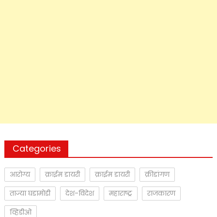
Categories
आरोग्य
क्राईम डायरी
क्राईम डायरी
क्रीडांगण
ताज्या घडामोडी
देश-विदेश
महाराष्ट्र
राजकारण
व्हिडीओ