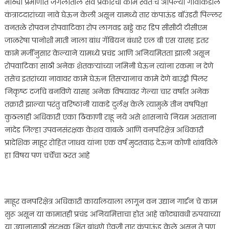
मोठ्या प्रमाणात जंगलातील सर्व प्रकारची कामे स्वतःच आपल्या गावाकडील
कंत्राटदारांच्या नावे घेऊन केली असून यामध्ये तार कंपाऊंड बॉउंडरी पिल्लर
वनतळे रोपवन रोपवाटिका रोप लागवड खड्डे कर डिप सीसीटी टीसीएम
जाळरेषा पानोशी माती नाला बांध गॅबियन बंधारे एल बी एस यासह इतर
कामे मर्जीनुसार केल्याने यामध्ये प्रचंड आणि अनियमितता झाली असून
रोपवाटिका साठी अनेक शेतकऱ्यांच्या जमिनी घेऊन त्यांना रकमा न देणे
तसेच इतरांच्या नावावर कामे घेऊन तिसऱ्यानाच कामे देणे बाउंड्री पिलर
निकृष्ट दर्जाचे बनविणे यासह अनेक विषयावर गेल्या चार वर्षात अनेक
तक्रारी झाल्या परंतु वरिष्ठांनी याकडे दुर्लक्ष केले त्यामुळे तीन वर्षापेक्षा
कुठलाही अधिकारी एका ठिकाणी राहू नये असे शासनाचे नियम असताना
नांदेड जिल्हा उपवनसंरक्षक केशव वाबळे आणि वनपरिक्षेत्र अधिकारी
प्रादेशिक माहूर रोहित जाधव यांना एक वर्ष मुदतवाढ देऊन कोणी थांबविले
हा विषय पण चर्चेचा ठरत आहे
माहूर वनपरिक्षेत्र अधिकारी कार्यालयाला लागून वन उद्यान गार्डन चे काम
सुरू असून या कामातही प्रचंड अनियमित्ताचा होत आहे कोट्यावधी रुपयाच्या
या उद्यानासाठी संरक्षक भिंत बांधणे ऐवजी तार कंपाऊंड केले असून ते पण