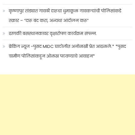
कृष्णापुर तांड्यात गावठी दारूचा धुमाकूळ गावकऱ्यांची पोलिसांकडे
तक्रार – “दारू बंद करा, अन्यथा आंदोलन करू”
ढाणकी बसस्थानकावर वृक्षारोपण कार्यक्रम संपन्न.
ब्रेकिंग न्यूज -पुसद MIDC घाटोलीत अनोळखी प्रेत आढळले.* *पुसद
ग्रामीण पोलिसांकडून ओळख पटवण्याचे आवाहन*