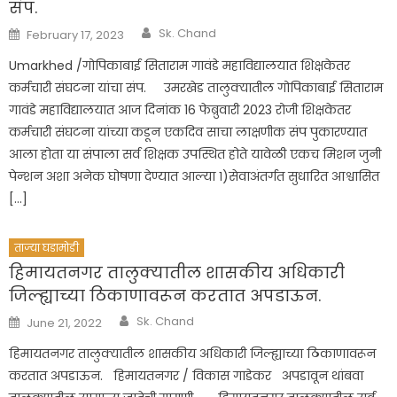
संप.
Author
Posted
Sk. Chand
February 17, 2023
on
Umarkhed /गोपिकाबाई सिताराम गावंडे महाविद्यालयात शिक्षकेतर
कर्मचारी संघटना यांचा संप. उमरखेड तालुक्यातील गोपिकाबाई सिताराम
गावंडे महाविद्यालयात आज दिनांक 16 फेब्रुवारी 2023 रोजी शिक्षकेतर
कर्मचारी संघटना यांच्या कडून एकदिव साचा लाक्षणीक संप पुकारण्यात
आला होता या संपाला सर्व शिक्षक उपस्थित होते यावेळी एकच मिशन जुनी
पेन्शन अशा अनेक घोषणा देण्यात आल्या १)सेवाअंतर्गत सुधारित आश्वासित
[…]
ताज्या घडामोडी
हिमायतनगर तालुक्यातील शासकीय अधिकारी
जिल्ह्याच्या ठिकाणावरून करतात अपडाऊन.
Author
Posted
Sk. Chand
June 21, 2022
on
हिमायतनगर तालुक्यातील शासकीय अधिकारी जिल्ह्याच्या ठिकाणावरून
करतात अपडाऊन. हिमायतनगर / विकास गाडेकर अपडावून थांबवा