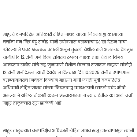
माहूरचे वनपरिक्षेत्र अधिकारी रोहित जाधव यांच्या नियमबाह्य कामाच्या
चर्चाना वन मित्र बंडू राठोड यांनी उपोषणास बसण्याचा इशारा देऊन वाचा
फोडल्याने प्रचंड खळबळ उडाली असून तुळशी येथील राजे अनंतराव देशमुख
यांनीही दि 12 रोजी अर्ज दिला सोबतच रूपला नाइक तांडा येथील विजय
आनंदराव राठोड यांचे सह जुनापाणी येथील कैलास राजाराम चव्हाण यांनीही
12 रोजी अर्ज देऊन त्यांची देयके न दिल्यास दि 1.10.2025 रोजीच उपोषणास
बसण्याबाबतचे निवेदन दिल्याने महात्मा गांधी जयंती पूर्वी वनपरिक्षेत्र
अधिकारी रोहित जाधव यांच्या नियमबाह्य कारभाराची व्याप्ती प्रचंड मोठी
असल्याने वरिष्ठ चौकशी करून अन्यायग्रस्तांना न्याय देतील का अशी चर्चा
माहूर तालुक्यात सुरू झालेली आहे
माहूर तालुक्यात वनपरिक्षेत्र अधिकारी रोहित जाधव रुजू झाल्यापासून त्यांनी