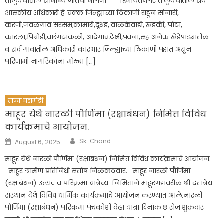
तालुक्यातील सामान्य जातेची मागणी हिमायतनगर तालुक्यातील सर्व
शासकीय अधिकारी हे चक्क जिल्ह्याच्या ठिकाणी राहून सोनारी,
करंजी,जवळगांव सरसम,कामारी,दूधड, वाळकेवाडी, खडकी, पोटा,
कारला,पिचोडी,वारंगटाकळी, आदेगाव,टेभी,पवना,सह अनेक खेडेपाड्यातील
व सर्व गावातील अधिकारी कारभार जिल्ह्याच्या ठिकाणी पहात असून
परिणामी नागरिकांना मोठ्या […]
ताज्या घडामोडी
माहूर येथे नारळी पौर्णिमा (रक्षाबंधन) निमित्त विविध
कार्यक्रमाचे आयोजन.
Author
Posted
Sk. Chand
August 6, 2025
on
माहूर येथे नारळी पौर्णिमा (रक्षाबंधन) निमित्त विविध कार्यक्रमाचे आयोजन.
माहूर ग्रामीण प्रतिनिधी संतोष निळकंठवार. माहूर नारळी पौर्णिमा
(रक्षाबंधन) उत्सव व परिक्रमा यात्रेच्या निमित्ताने माहूरगडावरील श्री दत्तात्रेय
संस्थान येथे विविध धार्मिक कार्यक्रमाचे आयोजन करण्यात आले.नारळी
पौर्णिमा (रक्षाबंधन) परिक्रमा पंचकोशी वेढा यात्रा दिनांक ८ रोज शुक्रवार