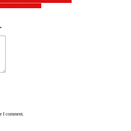
िकारी यांना पिंटू पाटील यांनि दिले निवेदन.
िव ठेवावी.”-विद्वान केवटे.
*
me I comment.