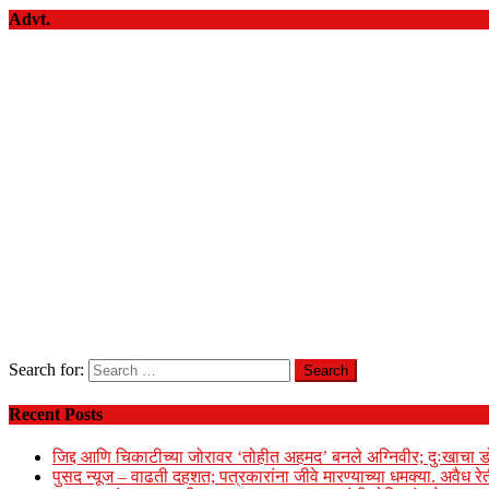
Advt.
Search for:
Recent Posts
जिद्द आणि चिकाटीच्या जोरावर ‘तोहीत अहमद’ बनले अग्निवीर; दुःखाचा ड
पुसद न्यूज – वाढती दहशत; पत्रकारांना जीवे मारण्याच्या धमक्या. अवैध र