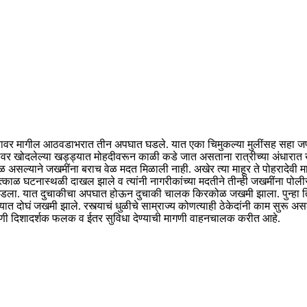
रस्त्यावर मागील आठवडाभरात तीन अपघात घडले. यात एका चिमुकल्या मुलींसह सहा 
त्यावर खोदलेल्या खड्ड्यात मोहदीवरून काळी कडे जात असताना रात्रीच्या अंधार
 असल्याने जखमींना बराच वेळ मदत मिळाली नाही. अखेर त्या माहूर ते पोहरादेवी मा
्काळ घटनास्थळी दाखल झाले व त्यांनी नागरीकांच्या मदतीने तीन्ही जखमींना पोल
वारी घडला. यात दुचाकीचा अपघात होऊन दुचाकी चालक किरकोळ जखमी झाला. पुन्हा
त दोघं जखमी झाले. रस्त्याचं धुळीचे साम्राज्य कोणत्याही ठेकेदांनी काम सुरू
ाणी दिशादर्शक फलक व ईतर सुविधा देण्याची मागणी वाहनचालक करीत आहे.