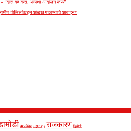
ार – “दारू बंद करा, अन्यथा आंदोलन करू”
 ग्रामीण पोलिसांकडून ओळख पटवण्याचे आवाहन*
डामोडी
राजकारण
देश-विदेश
महाराष्ट्र
व्हिडीओ