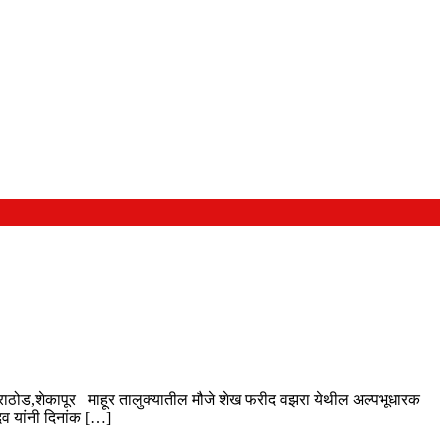
णेश राठोड,शेकापूर माहूर तालुक्यातील मौजे शेख फरीद वझरा येथील अल्पभूधारक
दव यांनी दिनांक […]