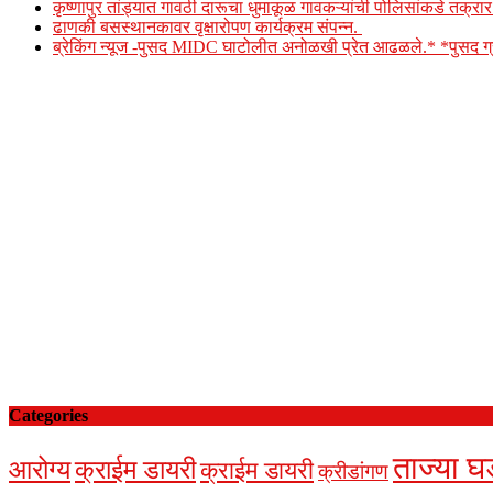
कृष्णापुर तांड्यात गावठी दारूचा धुमाकूळ गावकऱ्यांची पोलिसांकडे तक्र
ढाणकी बसस्थानकावर वृक्षारोपण कार्यक्रम संपन्न.
ब्रेकिंग न्यूज -पुसद MIDC घाटोलीत अनोळखी प्रेत आढळले.* *पुसद
Categories
ताज्या घ
आरोग्य
क्राईम डायरी
क्राईम डायरी
क्रीडांगण