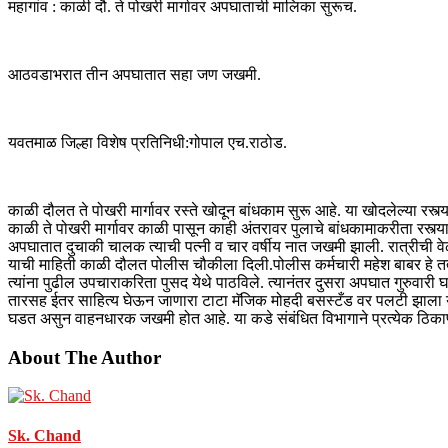
महागांव : काळी दौ. ते पोखरी मार्गावर अपघाताची मालिका सुरूच.
आठवडाभरात तीन अपघातात सहा जण जखमी.
यवतमाळ जिल्हा विशेष प्रतिनिधी:गोपाल एच.राठोड.
काळी दौलत ते पोखरी मार्गावर रस्ते खोदून बांधकाम सुरू आहे. या खोदलेल्या 
काळी ते पोखरी मार्गावर काळी पासून काही अंतरावर पुलाचे बांधकामाकरीता रस्
अपघातात दुचाकी चालक त्याची पत्नी व चार वर्षीय नात जखमी झाली. रात्रीची वेळ
याची माहिती काळी दौलत पोलीस चौकीला दिली.पोलीस कर्मचारी महेश बाबर हे तत
त्यांना पुढील उपचाराकरिता पुसद येथे पाठविले. त्यानंतर दुसरा अपघात गुरु
तारसह ईतर साहित्य घेऊन जाणारा टाटा मॅजिक मोहदी बसस्टँड वर पलटी झाला या
घडत असुन वाहनधारक जखमी होत आहे. या कडे संबंधित विभागाने प्रत्येक ठिक
About The Author
Sk. Chand