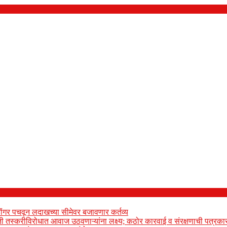
ोंगर पचवून लदाखच्या सीमेवर बजावणार कर्तव्य
ेती तस्करीविरोधात आवाज उठवणाऱ्यांना लक्ष्य; कठोर कारवाई व संरक्षणाची पत्रकार