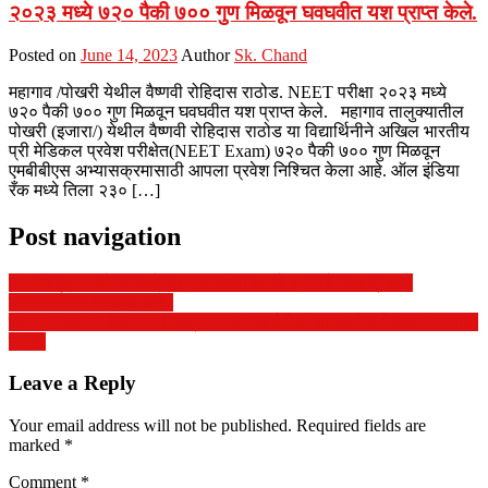
२०२३ मध्ये ७२० पैकी ७०० गुण मिळवून घवघवीत यश प्राप्त केले.
Posted on
June 14, 2023
Author
Sk. Chand
महागाव /पोखरी येथील वैष्णवी रोहिदास राठोड. NEET परीक्षा २०२३ मध्ये
७२० पैकी ७०० गुण मिळवून घवघवीत यश प्राप्त केले. महागाव तालुक्यातील
पोखरी (इजारा/) येथील वैष्णवी रोहिदास राठोड या विद्यार्थिनीने अखिल भारतीय
प्री मेडिकल प्रवेश परीक्षेत(NEET Exam) ७२० पैकी ७०० गुण मिळवून
एमबीबीएस अभ्यासक्रमासाठी आपला प्रवेश निश्चित केला आहे. ऑल इंडिया
रँक मध्ये तिला २३० […]
Post navigation
ढाणकी शहरामध्ये स्वच्छतेच्या नावाखाली लाखो रुपयांचे बिल ब्राह्मणे
मल्टिसर्विसेस उकळत आहे?
महागांव/कलगाव शिवारात हिस्त्र जनांवराचा हैदोस तातडीने बंदोबस्त करण्याची
मागणी
Leave a Reply
Your email address will not be published.
Required fields are
marked
*
Comment
*