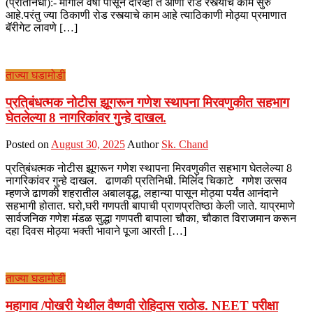
(प्रतिनिधी):- मागील वर्षी पासून दारव्हा ते आर्णी रोड रस्त्याचे काम सुरु
आहे.परंतु ज्या ठिकाणी रोड रस्त्याचे काम आहे त्याठिकाणी मोठ्या प्रमाणात
बॅरीगेट लावणे […]
ताज्या घडामोडी
प्रति्बंधत्मक नोटीस झूगरून गणेश स्थापना मिरवणुकीत सहभाग
घेतलेल्या 8 नागरिकांवर गुन्हे दाखल.
Posted on
August 30, 2025
Author
Sk. Chand
प्रति्बंधत्मक नोटीस झूगरून गणेश स्थापना मिरवणुकीत सहभाग घेतलेल्या 8
नागरिकांवर गुन्हे दाखल. ढाणकी प्रतिनिधी. मिलिंद चिकाटे गणेश उत्सव
म्हणजे ढाणकी शहरातील अबालवृद्ध, लहान्या पासून मोठ्या पर्यंत आनंदाने
सहभागी होतात. घरो,घरी गणपती बापाची प्राणप्रतिष्ठा केली जाते. याप्रमाणे
सार्वजनिक गणेश मंडळ सुद्धा गणपती बापाला चौका, चौकात विराजमान करून
दहा दिवस मोठ्या भक्ती भावाने पूजा आरती […]
ताज्या घडामोडी
महागाव /पोखरी येथील वैष्णवी रोहिदास राठोड. NEET परीक्षा