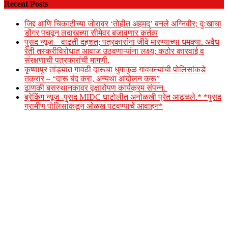
Recent Posts
जिद्द आणि चिकाटीच्या जोरावर ‘तोहीत अहमद’ बनले अग्निवीर; दुःखाचा
डोंगर पचवून लदाखच्या सीमेवर बजावणार कर्तव्य
पुसद न्यूज – वाढती दहशत; पत्रकारांना जीवे मारण्याच्या धमक्या. अवैध
रेती तस्करीविरोधात आवाज उठवणाऱ्यांना लक्ष्य; कठोर कारवाई व
संरक्षणाची पत्रकारांची मागणी.
कृष्णापुर तांड्यात गावठी दारूचा धुमाकूळ गावकऱ्यांची पोलिसांकडे
तक्रार – “दारू बंद करा, अन्यथा आंदोलन करू”
ढाणकी बसस्थानकावर वृक्षारोपण कार्यक्रम संपन्न.
ब्रेकिंग न्यूज -पुसद MIDC घाटोलीत अनोळखी प्रेत आढळले.* *पुसद
ग्रामीण पोलिसांकडून ओळख पटवण्याचे आवाहन*