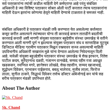
सर्व पत्रकारांना त्यांची कडील माहिती देणे कर्मप्राप्त आहे परंतु संबंधित
अधिकारी हे ज्या विशिष्ट पत्रकार सोबत ओली पार्टी करतात त्याच पत्रकारांना
माहिती देऊन इतरांना कोणत्या हेतूने माहिती देण्याचे टाळतात हे समजत नाही.
संबंधित अधिकारी हे पत्रकार मंडळी तर्फे करण्यात येत असलेल्या कर्तव्यात
कसूर करीत असल्याने त्यांच्यावर योग्य ती कारवाई करून तातडीने बदलीची
कारवाई करावी अशी मागणी संयुक्त पत्रकार बहुद्देशीय संस्था उमरखेड चे वतीने
करण्यात आली मागणी पूर्ण न झाल्यास संयुक्त पत्रकार संघ व साप्ताहिक युट्युब
डिजिटल मीडिया ग्रामीण पत्रकार मिळून रस्त्यावर सज्ज असल्याची माहिती
उपविभागीय अधिकारी सखाराम मुळे यांना देण्यात आलेल्या निवेदनातून दिली
आहे. यावेळी संयुक्त बहुउद्देशीय पत्रकार संस्था उमरखेड चे शेख इरफान, रितेश
पाटील कदम, सुरेंद्रनाथ दळवी, गजानन वानखेडे, सय्यद रहीम रजा अवधूत
खडककर, स्वप्निल मगरे, ज्ञानेश्वर लोखंडे, शेख तहसीन, सय्यद खाजाभाई,
शुद्धोधन दिवेकर, प्रभाकर पाईकराव, बबलू भालेराव, मुजीब लाला, फिरोज
लाला, सुनील ठाकरे, सिद्धार्थ दिवेकर तसेच डॉक्टर आंबेजोगाई कर यांचे सह
बरीच पत्रकार मंडळी उपस्थित होते.
About The Author
Sk. Chand