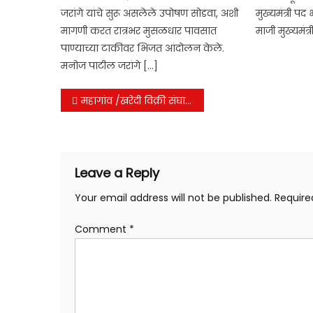
जरांगे यांचे सुरू असलेले उपोषण सोडवा, अशी
मुख्यमंत्री पद 
मागणी करत रात्रभर मुसळधार पावसात
माजी मुख्यमंत्
पाण्याच्या टाकीवर भिजत आंदोलन केले.
मनोज पाटील जरांगे […]
Post
महागांव /खरेदी विक्री संघाच्या तज्ञ संचालक पदी रामहरी अडकिने
navigation
Leave a Reply
Your email address will not be published.
Require
Comment
*