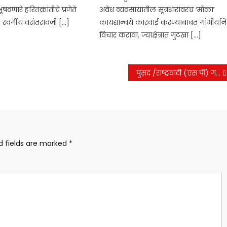
भूषवणारे हरितक्रांतीचे प्रणेते
अवेध व्यवसायातील सूत्रधारांवरच ‘मोका’
री स्वर्गीय वसंतरावजी […]
कायद्यान्वये कारवाई करण्याबाबत गांभीर्याने
विचार करावा. ज्याक्षेत्रात गुटखा […]
पुसद /राष्ट्रवादी (एस पी) गटाचे युवक तालुकाध्यक्ष नवाज अली यांचे हटके आंदोलन रस्त्याच्या खड्ड्यात बसून निषेध आंदोलन!
d fields are marked
*