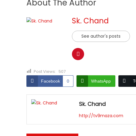
About The Author
Sk. Chand
See author's posts
Post Views:
507
Facebook
0
WhatsApp
T
Sk. Chand
http://tv9maza.com