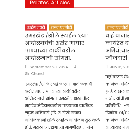
Related Articles
क्राईम डायरी
ताज्या घडामोडी
ताज्या घडामोडी
उमरखेड /शोले स्टाईल ‘त्या’
वाई बाजार
आंदोलकांची अखेर माघार
कार्यरत द
पाण्याच्या टाकीवरील
अभियंत्या
आंदोलनाची सांगता.
फौजदारी 
Author
Posted
Posted
September 23, 2024
July 16, 20
on
on
Sk. Chand
वाई बाजार येथ
उमरखेड /शोले स्टाईल ‘त्या’ आंदोलकांची
कनिष्ठ अभियं
अखेर माघार पाण्याच्या टाकीवरील
गुन्हे दाखल क
आंदोलनाची सांगता. उमरखेड. शहरातील
राठोड यांची म
महादेव मंदिराजवळील पाण्याच्या टाकीवर
प्रतिनिधि : -
चढून शनिवारी (दि. 21 रोजी मराठा
दिनांक. 01/0
आंदोलकांनी शोले स्टाईल आंदोलन सुरू केले
कनिष्ठ अभियं
होते. मराठा आरक्षणाच्या मागणीसह मनोज
यांच्याकडून म