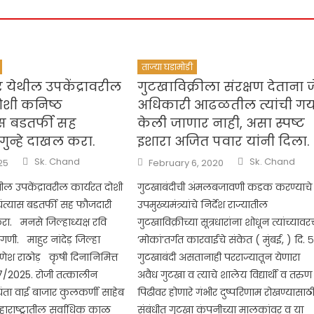
ताज्या घडामोडी
 येथील उपकेंद्रावरील
गुटखाविक्रीला संरक्षण देताना ज
ोशी कनिष्ठ
अधिकारी आढळतील त्यांची ग
स बडतर्फी सह
केली जाणार नाही, असा स्पष्ट
गुन्हे दाखल करा.
इशारा अजित पवार यांनी दिला.
Author
Author
Posted
Sk. Chand
Sk. Chand
25
February 6, 2020
on
ील उपकेंद्रावरील कार्यरत दोशी
गुटखाबंदीची अंमलबजावणी कडक करण्याचे
त्यास बडतर्फी सह फौजदारी
उपमुख्यमंत्र्यांचे निर्देश राज्यातील
रा. मनसे जिल्हाध्यक्ष रवि
गुटखाविक्रीच्या सूत्रधारांना शोधून त्यांच्यावर
ागणी. माहुर नांदेड़ जिल्हा
‘मोकां’तर्गत कारवाईचे संकेत ( मुंबई, ) दि. ५
गणेश राठोड़ कृषी दिनानिमित्त
गुटखाबंदी असतानाही परराज्यातून येणारा
7/2025. रोजी तत्कालीन
अवैध गुटखा व त्याचे शालेय विद्यार्थी व तरुण
ता वाई बाजार कुलकर्णी साहेब
पिढीवर होणारे गंभीर दुष्परिणाम रोखण्यासाठ
हाराष्ट्रातील सर्वाधिक काळ
संबंधीत गुटखा कंपनीच्या मालकांवर व या