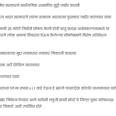
ित्त सरकारने सार्वजनिक शासकीय सुट्टी जाहीर करावी
घेऊन भारत सरकारने त्यांना तत्काळ भारतरत्न पुरस्कार जाहीर करण्यात यावा
साठी 25 कोटी निधीची घोषणा केली होती परंतु प्रत्यक्ष अर्थसंकल्पनामध्ये या
ारने लोक भावना विचारात घेऊन केलेल्या घोषणेप्रमाणे विशेष अधिवेशन
या स्मारकाचा मुद्दा लवकरात लवकर निकाली काढावा
 जाचक अटी शिथिल कराव्यात
करण्यात यावा
ाच्या घटना तपास s i t कडे देऊन हे खटले फास्टट्रॅक कोर्टात चालवण्यात याव
ड निवेदन देण्यात आले यावेळी लहुजी क्रांती मोर्चा चे जिल्हा पुसद कोषाध्यक्ष
ंद चिकाटे आदी उपस्थित होते