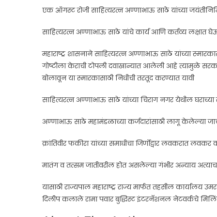
एक ऑगस्ट रोजी साहित्यरत्न अण्णाभाऊ साठे यांच्या जयंतीनिम
साहित्यरत्न अण्णाभाऊ साठे यांचे कार्य आणि कर्तव्य लक्षात 
महाराष्ट्र शासनाने साहित्यरत्न अण्णाभाऊ साठे यांच्या स्मारका
गोष्टीला केराची टोपली दवाखान्यात आलेली आहे त्यामुळे सरक
बोलावून या स्मारकासाठी निधीची तरतूद करण्यात यावी
साहित्यरत्न अण्णाभाऊ साठे यांच्या चिराग नगर येथील घराच्
अण्णाभाऊ साठे महामंडळाच्या कर्जदारांसाठी लागू केलेल्या
क्रांतिवीर फकीरा यांच्या समाधीचा जिर्णोद्वार लवकरात लवकर 
मातंग व तत्सम जातीवरील होत असलेल्या गंभीर अन्याय अत्याचार
यासाठी राज्यपाल महाराष्ट्र राज्य मार्फत तहसील कार्यालय उमरखे
दिलीप कलाले रामा पवार बुद्धिस्ट इंटरनॅशनल नेटवर्कचे मिलि