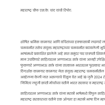
महाराष्ट्र चीफ एस.के. चांद यांची रिपोट.
शोषित श्रमिक कामगार आणि वंचितांच्या हक्कासाठी लढणारे लोकन
चळवळीत तसेच संयुक्त महाराष्ट्राच्या चळवळीत बदावलेली भूम
भाषांमध्ये प्रकाशित झालेले आहे सात समुंदर पार छत्रपती शिव
मान उंचविणारे साहित्यरत्न अण्णाभाऊ साठे यांना आजही उपेक्षित ठे
फुंकणारे अण्णाभाऊ साठे यांना तात्काळ भारतरत्न पुरस्कार
दिग्दर्शक कामगार कामगार नेता संयुक्त महाराष्ट्र चळवळीती
अवहेलना केली जात असल्याचे दिसून येत आहे 18 जुलै 2024 रोजी स
निमित्य लहुजी क्रांती मोर्चाच्या वतीने भारत सरकार व महारा
साहित्यरत्न अण्णाभाऊ साठे यांना मराठी भाषेमध्ये विपुल साहित
महाराष्ट्र सरकारच्या वतीने एक ऑगस्ट हा मराठी भाषा दिन म्