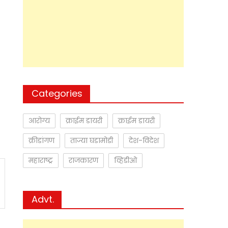
Categories
आरोग्य
क्राईम डायरी
क्राईम डायरी
क्रीडांगण
ताज्या घडामोडी
देश-विदेश
महाराष्ट्र
राजकारण
व्हिडीओ
Advt.