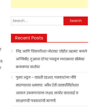
Search
for:
Recent Posts
7
जिद्द आणि चिकाटीच्या जोरावर ‘तोहीत अहमद’ बनले
अग्निवीर; दुःखाचा डोंगर पचवून लदाखच्या सीमेवर
गे
बजावणार कर्तव्य
ा
पुसद न्यूज – वाढती दहशत; पत्रकारांना जीवे
मारण्याच्या धमक्या. अवैध रेती तस्करीविरोधात
आवाज उठवणाऱ्यांना लक्ष्य; कठोर कारवाई व
संरक्षणाची पत्रकारांची मागणी.