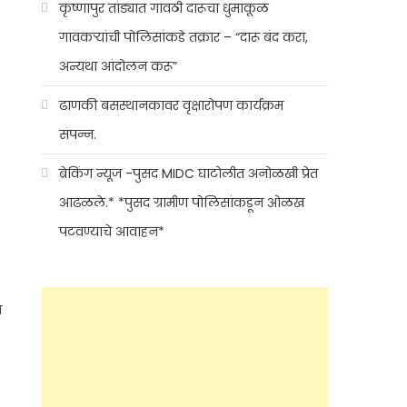
कृष्णापुर तांड्यात गावठी दारूचा धुमाकूळ
गावकऱ्यांची पोलिसांकडे तक्रार – “दारू बंद करा,
अन्यथा आंदोलन करू”
ढाणकी बसस्थानकावर वृक्षारोपण कार्यक्रम
संपन्न.
ब्रेकिंग न्यूज -पुसद MIDC घाटोलीत अनोळखी प्रेत
आढळले.* *पुसद ग्रामीण पोलिसांकडून ओळख
पटवण्याचे आवाहन*
े