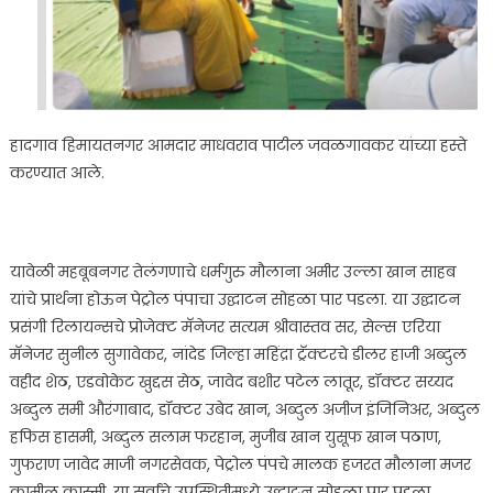
हादगाव हिमायतनगर आमदार माधवराव पाटील जवळगावकर यांच्या हस्ते
करण्यात आले.
यावेळी महबूबनगर तेलंगणाचे धर्मगुरु मौलाना अमीर उल्ला खान साहब
यांचे प्रार्थना होऊन पेट्रोल पंपाचा उद्घाटन सोहळा पार पडला. या उद्घाटन
प्रसंगी रिलायन्सचे प्रोजेक्ट मॅनेजर सत्यम श्रीवास्तव सर, सेल्स एरिया
मॅनेजर सुनील सुगावेकर, नांदेड जिल्हा महिंद्रा ट्रॅक्टरचे डीलर हाजी अब्दुल
वहीद शेठ, एडवोकेट खुद्दस सेठ, जावेद बशीर पटेल लातूर, डॉक्टर सय्यद
अब्दुल समी औरंगाबाद, डॉक्टर उबेद खान, अब्दुल अजीज इंजिनिअर, अब्दुल
हफिस हासमी, अब्दुल सलाम फरहान, मुजीब खान युसूफ खान पठाण,
गुफराण जावेद माजी नगरसेवक, पेट्रोल पंपचे मालक हजरत मौलाना मजर
कामील कास्मी, या सर्वांचे उपस्थितीमध्ये उद्घाटन सोहळा पार पडला.