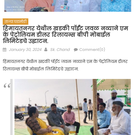
ताज्या घडामोडी
हिमायतनगर येथील खडकी पॉईंट जवळ नव्याने एम
के पेट्रोलियम डीलर रिलायन्स बीपी मोबाईल
लिमिटेडचे उद्घाटन.
Posted
Author
January 30, 2024
Sk. Chand
Comment(0)
on
हिमायतनगर येथील खडकी पॉईंट जवळ नव्याने एम के पेट्रोलियम डीलर
रिलायन्स बीपी मोबाईल लिमिटेडचे उद्घाटन.