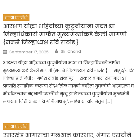
ताज्या घडामोडी
आरक्षण योद्धा शहिदांच्या कुटुंबीयांना मदत द्या
जिल्हाधिकारी मार्फत मुख्यमंत्र्यांकडे केली मागणी
{मनसे जिल्हाध्यक्ष रवि राठोड.}
Author
Posted
Sk. Chand
September 17, 2025
on
आरक्षण योद्धा शहिदांच्या कुटुंबीयांना मदत द्या जिल्हाधिकारी मार्फत
मुख्यमंत्र्यांकडे केली मागणी {मनसे जिल्हाध्यक्ष रवि राठोड.} माहूर/नांदेड
जिल्हा प्रतिनिधी :- गणेश राठोड शेकापूर सकल बंजारा समाजास ST
प्रवर्गात समाविष्ट करण्या संदर्भातील मागणी करिता युवकांची आत्महत्या व
मोर्चादरम्यान सहभागी व्यक्तींची मृत्यू झालेल्याच्या कुटुंबीयांना मुख्यमंत्री
सहायता निधी व स्वर्गीय गोपीनाथ मुंडे साहेब या योजनेतून […]
ताज्या घडामोडी
​उमरखेड आगाराचा गलथान कारभार, भंगार एसटीने