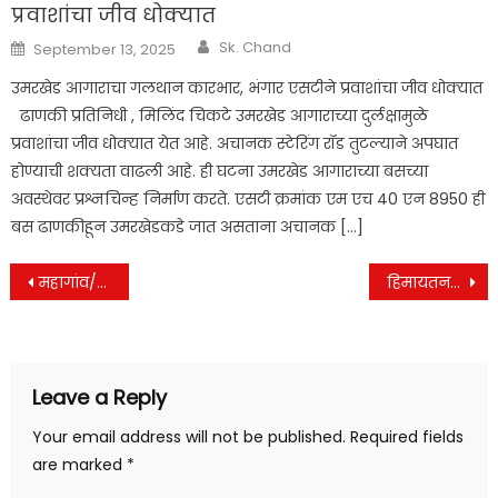
प्रवाशांचा जीव धोक्यात
Author
Posted
Sk. Chand
September 13, 2025
on
​उमरखेड आगाराचा गलथान कारभार, भंगार एसटीने प्रवाशांचा जीव धोक्यात
ढाणकी प्रतिनिधी , मिलिंद चिकटे उमरखेड आगाराच्या दुर्लक्षामुळे
प्रवाशांचा जीव धोक्यात येत आहे. अचानक स्टेरिंग रॉड तुटल्याने अपघात
होण्याची शक्यता वाढली आहे. ही घटना उमरखेड आगाराच्या बसच्या
अवस्थेवर प्रश्नचिन्ह निर्माण करते. एसटी क्रमांक एम एच 40 एन 8950 ही
बस ढाणकीहून उमरखेडकडे जात असताना अचानक […]
Post
महागांव/जिल्हा परिषद खडका शाळेत ७५ वा भारतीय प्रजासत्ताक दिन उत्साहात साजरा
हिमायतनगत /प्रधानमंत्री आवास योजना शहरी (घरकुल) योजनेचा अंतिम (चौथा) हप्ता तात्काळ वितरीत करण्यात यावा – प्रथमअब्दुल अखिल यांची मांगणी.
navigation
Leave a Reply
Your email address will not be published.
Required fields
are marked
*