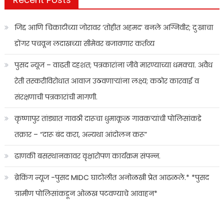
जिद्द आणि चिकाटीच्या जोरावर ‘तोहीत अहमद’ बनले अग्निवीर; दुःखाचा
डोंगर पचवून लदाखच्या सीमेवर बजावणार कर्तव्य
पुसद न्यूज – वाढती दहशत; पत्रकारांना जीवे मारण्याच्या धमक्या. अवैध
रेती तस्करीविरोधात आवाज उठवणाऱ्यांना लक्ष्य; कठोर कारवाई व
संरक्षणाची पत्रकारांची मागणी.
कृष्णापुर तांड्यात गावठी दारूचा धुमाकूळ गावकऱ्यांची पोलिसांकडे
तक्रार – “दारू बंद करा, अन्यथा आंदोलन करू”
ढाणकी बसस्थानकावर वृक्षारोपण कार्यक्रम संपन्न.
ब्रेकिंग न्यूज -पुसद MIDC घाटोलीत अनोळखी प्रेत आढळले.* *पुसद
ग्रामीण पोलिसांकडून ओळख पटवण्याचे आवाहन*