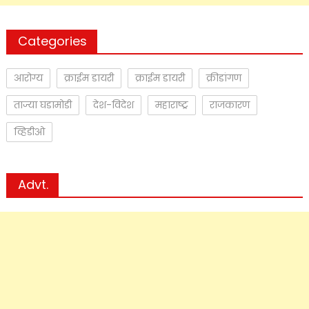
Categories
आरोग्य
क्राईम डायरी
क्राईम डायरी
क्रीडांगण
ताज्या घडामोडी
देश-विदेश
महाराष्ट्र
राजकारण
व्हिडीओ
Advt.