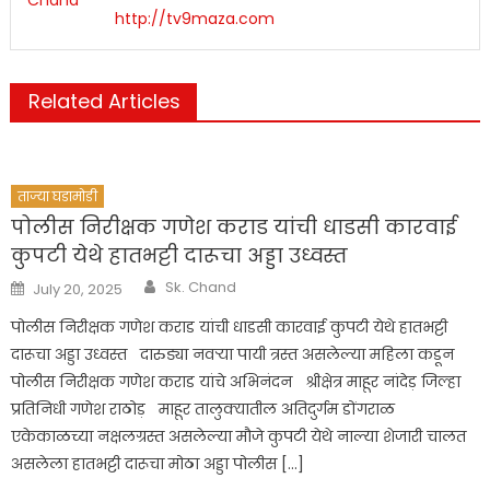
http://tv9maza.com
Related Articles
ताज्या घडामोडी
पोलीस निरीक्षक गणेश कराड यांची धाडसी कारवाई
कुपटी येथे हातभट्टी दारूचा अड्डा उध्वस्त
Author
Posted
Sk. Chand
July 20, 2025
on
पोलीस निरीक्षक गणेश कराड यांची धाडसी कारवाई कुपटी येथे हातभट्टी
दारूचा अड्डा उध्वस्त दारुड्या नवऱ्या पायी त्रस्त असलेल्या महिला कडून
पोलीस निरीक्षक गणेश कराड यांचे अभिनंदन श्रीक्षेत्र माहूर नांदेड़ जिल्हा
प्रतिनिधी गणेश राठोड़ माहूर तालुक्यातील अतिदुर्गम डोंगराळ
एकेकाळच्या नक्षलग्रस्त असलेल्या मौजे कुपटी येथे नाल्या शेजारी चालत
असलेला हातभट्टी दारूचा मोठा अड्डा पोलीस […]