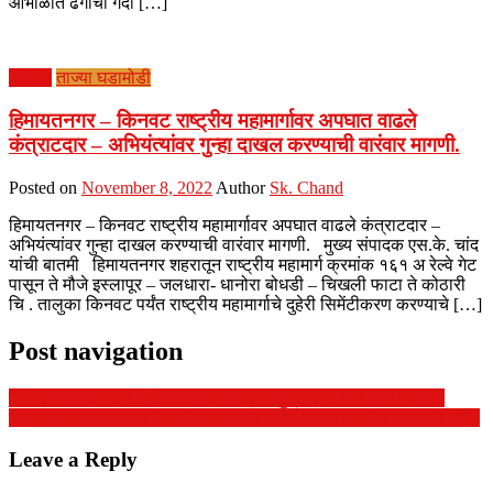
आभाळात ढगांची गर्दी […]
आरोग्य
ताज्या घडामोडी
हिमायतनगर – किनवट राष्ट्रीय महामार्गावर अपघात वाढले
कंत्राटदार – अभियंत्यांवर गुन्हा दाखल करण्याची वारंवार मागणी.
Posted on
November 8, 2022
Author
Sk. Chand
हिमायतनगर – किनवट राष्ट्रीय महामार्गावर अपघात वाढले कंत्राटदार –
अभियंत्यांवर गुन्हा दाखल करण्याची वारंवार मागणी. मुख्य संपादक एस.के. चांद
यांची बातमी हिमायतनगर शहरातून राष्ट्रीय महामार्ग क्रमांक १६१ अ रेल्वे गेट
पासून ते मौजे इस्लापूर – जलधारा- धानोरा बोधडी – चिखली फाटा ते कोठारी
चि . तालुका किनवट पर्यंत राष्ट्रीय महामार्गाचे दुहेरी सिमेंटीकरण करण्याचे […]
Post navigation
हिमायतनगर /मगरूळ येथे crpf जवान विठ्ठल सुब्रमवाड यांचे जंगी स्वागत.
उमरखेड/बिटारगाव येथे शेतकऱ्यांच्या १२० जनावरांचे लसीकरण करण्यात आले
Leave a Reply