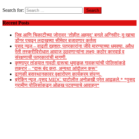
Search for:
Recent Posts
जिद्द आणि चिकाटीच्या जोरावर ‘तोहीत अहमद’ बनले अग्निवीर; दुःखाचा
डोंगर पचवून लदाखच्या सीमेवर बजावणार कर्तव्य
पुसद न्यूज – वाढती दहशत; पत्रकारांना जीवे मारण्याच्या धमक्या. अवैध
रेती तस्करीविरोधात आवाज उठवणाऱ्यांना लक्ष्य; कठोर कारवाई व
संरक्षणाची पत्रकारांची मागणी.
कृष्णापुर तांड्यात गावठी दारूचा धुमाकूळ गावकऱ्यांची पोलिसांकडे
तक्रार – “दारू बंद करा, अन्यथा आंदोलन करू”
ढाणकी बसस्थानकावर वृक्षारोपण कार्यक्रम संपन्न.
ब्रेकिंग न्यूज -पुसद MIDC घाटोलीत अनोळखी प्रेत आढळले.* *पुसद
ग्रामीण पोलिसांकडून ओळख पटवण्याचे आवाहन*