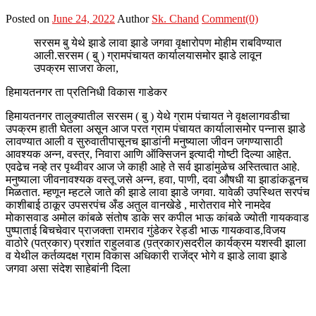
Posted on
June 24, 2022
Author
Sk. Chand
Comment(0)
सरसम बु येथे झाडे लावा झाडे जगवा वृक्षारोपण मोहीम राबविण्यात
आली.सरसम ( बु ) ग्रामपंचायत कार्यालयासमोर झाडे लावून
उपक्रम साजरा केला,
हिमायतनगर ता प्रतिनिधी विकास गाडेकर
हिमायतनगर तालुक्यातील सरसम ( बु ) येथे ग्राम पंचायत ने वृक्षलागवडीचा
उपक्रम हाती घेतला असून आज परत ग्राम पंचायत कार्यालासमोर पन्नास झाडे
लावण्यात आली व सुरुवातीपासूनच झाडांनी मनुष्याला जीवन जगण्यासाठी
आवश्यक अन्न, वस्त्र, निवारा आणि ऑक्सिजन इत्यादी गोष्टी दिल्या आहेत.
एवढेच नव्हे तर पृथ्वीवर आज जे काही आहे ते सर्व झाडांमुळेच अस्तित्वात आहे.
मनुष्याला जीवनावश्यक वस्तू जसे अन्न, हवा, पाणी, दवा औषधी या झाडांकडूनच
मिळतात. म्हणून म्हटले जाते की झाडे लावा झाडे जगवा. यावेळी उपस्थित सरपंच
काशीबाई ठाकूर उपसरपंच अँड अतुल वानखेडे , मारोतराव मोरे नामदेव
मोकासवाड अमोल कांबळे संतोष डाके सर कपील भाऊ कांबळे ज्योती गायकवाड
पुष्पाताई बिचचेवार प्राजक्ता रामराव गुंडेकर रेड्डी भाऊ गायकवाड,विजय
वाठोरे (पत्रकार) प्रशांत राहुलवाड (प़त्रकार)सदरील कार्यक्रम यशस्वी झाला
व येथील कर्तव्यदक्ष ग्राम विकास अधिकारी राजेंद्र भोगे व झाडे लावा झाडे
जगवा असा संदेश साहेबांनी दिला