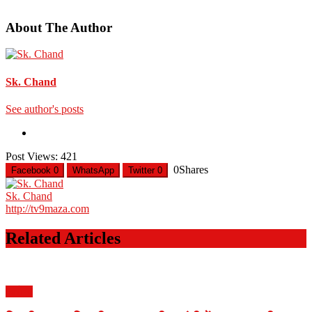
About The Author
Sk. Chand
See author's posts
Post Views:
421
0
Shares
Facebook
0
WhatsApp
Twitter
0
Sk. Chand
http://tv9maza.com
Related Articles
आरोग्य