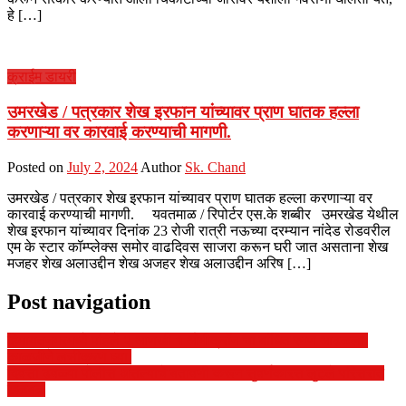
हे […]
क्राईम डायरी
उमरखेड / पत्रकार शेख इरफान यांच्यावर प्राण घातक हल्ला
करणाऱ्या वर कारवाई करण्याची मागणी.
Posted on
July 2, 2024
Author
Sk. Chand
उमरखेड / पत्रकार शेख इरफान यांच्यावर प्राण घातक हल्ला करणाऱ्या वर
कारवाई करण्याची मागणी. यवतमाळ / रिपोर्टर एस.के शब्बीर उमरखेड येथील
शेख इरफान यांच्यावर दिनांक 23 रोजी रात्री नऊच्या दरम्यान नांदेड रोडवरील
एम के स्टार कॉम्प्लेक्स समोर वाढदिवस साजरा करून घरी जात असताना शेख
मजहर शेख अलाउद्दीन शेख अजहर शेख अलाउद्दीन अरिष […]
Post navigation
हिमायतनगरमध्ये पहिले २ आणखी १ ओमीक्रॉन चा बांधित रुग्ण आढळला.
काळजीने लसीकरण घ्या.
दिवसा ढवळ्या पोलीस असल्याचे बतावणी करून सुवर्णकारस लुटले परिसरात
खळबळ