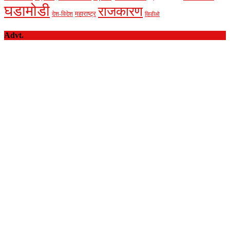
घडामोडी
राजकारण
देश-विदेश
महाराष्ट्र
व्हिडीओ
Advt.