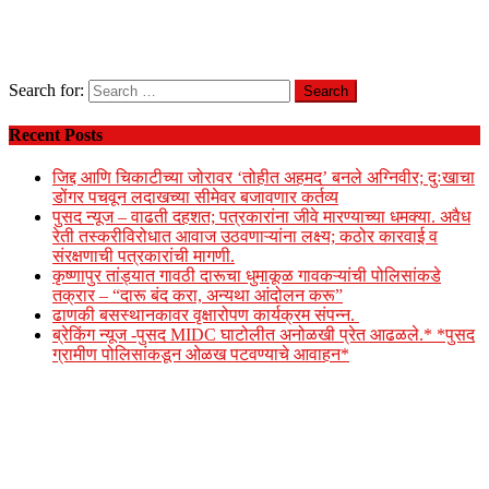
Search for:
Recent Posts
जिद्द आणि चिकाटीच्या जोरावर ‘तोहीत अहमद’ बनले अग्निवीर; दुःखाचा
डोंगर पचवून लदाखच्या सीमेवर बजावणार कर्तव्य
पुसद न्यूज – वाढती दहशत; पत्रकारांना जीवे मारण्याच्या धमक्या. अवैध
रेती तस्करीविरोधात आवाज उठवणाऱ्यांना लक्ष्य; कठोर कारवाई व
संरक्षणाची पत्रकारांची मागणी.
कृष्णापुर तांड्यात गावठी दारूचा धुमाकूळ गावकऱ्यांची पोलिसांकडे
तक्रार – “दारू बंद करा, अन्यथा आंदोलन करू”
ढाणकी बसस्थानकावर वृक्षारोपण कार्यक्रम संपन्न.
ब्रेकिंग न्यूज -पुसद MIDC घाटोलीत अनोळखी प्रेत आढळले.* *पुसद
ग्रामीण पोलिसांकडून ओळख पटवण्याचे आवाहन*