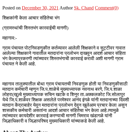
Posted on
December 30, 2021
Author
Sk. Chand
Comment(0)
शिक्षकांनी केला आचार संहितेचा भंग
(ग्रामस्थांची शिस्तभंग कारवाईची मागणी)
महागाव:-
ग्राम पंचायत पोटनिवडणुकीत कर्तव्यावर आलेली शिक्षकाने व सुट्टीवर गावात
आलेल्या शिक्षकाने गावातील मतदारांना प्रलोभन दाखवुन आदर्श आचार संहिता
भंग केल्याप्रकरणी त्यांच्यावर शिस्तभंगाची कारवाई करावी अशी मागणी ग्राम
पंचायत ने केली आहे.
महागाव तालुक्यातील बोथा ग्राम पंचायतची निवडणुक होती या निवडणुकीसाठी
मतदान कर्मचारी म्हणुन जि.प.शाळेचे मुख्याध्यापक नवनाथ बरगे, जि.प.शाळा
लोहरा(खु)चे मुख्याध्यापक सचिन खटके व शिनुर ता.अक्कलकोट जि.सोलापुर
येथे जि.प.शाळेवर शिक्षक असलेले परमेश्वर आनंद इंगळे यांनी मतदानाच्या दिवशी
मतदान केंद्राबाहेर येवुन मतदारांना प्रलोभन देवुन खुलेआम प्रचार केला असुन
शासकीय कर्मचारी असतांना आदर्श आचार संहितेचा भंग केला आहे.त्यामुळे
त्यांच्यावर कायदेशीर कारवाई करण्याची मागणी भिमराव खंडागळे यांनी
जिल्हाधिकारी व जिल्हापरिषद मुख्याधिकारी यांच्याकडे केली आहे.