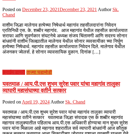
Posted on
December 23, 2021
December 23, 2021
Author
Sk.
Chand
वाशीम जिल्हा मालेगाव हत्येच्या निषेधार्थ महागांव तहसीलदारांना निवेदन
प्रतिनिधी एस. के. शब्बीर महागांव. आज महागांव येथील तहसील कार्यालयात
सराफा आणि सुवर्णकार संघटनेचे अध्यक्ष संजय चिंतामणी आणि सदस्य सोनार
बांधवांनी वाशीम जिल्ह्यातील मालेगाव येथील सोनार व्यवसायीका च्या निर्घुण
हत्येच्या निषेधार्थ. महागांव तहसील कार्यालयात निवेदन दिले. मालेगाव येथील
अंजनकर ज्वेलर्स. हे सोनार व्यावसायिक दुकान. दिनांक […]
क्राईम डायरी
ताज्या घडामोडी
यवतमाळ / आय.पी.एस शुभम सुरेश पवार यांचा महागांव तालुका
व्यापारी महासंघाच्या वतीने सत्कार
Posted on
April 19, 2024
Author
Sk. Chand
यवतमाळ / आय.पी.एस शुभम सुरेश पवार यांचा महागांव तालुका व्यापारी
महासंघाच्या वतीने सत्कार यवतमाळ जिल्हा संपादक एस के शब्बीर महागांव
महागाव तालुक्यातील पहिलाच आय.पी.एस अधिकारी होण्याचा मान शुभम सुरेश
पवार यांना मिळाला आहे महागाव शहरातील सर्व व्यापारी बांधवांनी आज कौतुक
करून सत्कार करण्यात आला चिकाटीच्या जोरावर यशाला गवसणी घालता येते,