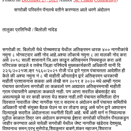
सगरोळी परिवर्तन पॅनलचे वतीने करण्यात आले धरणे अंदोलन
तालुका प्रतिनिधी / बिलोली नांदेड
सगरोळी ता. बिलोली येथे पोच्चमपाड येथील अतिक्रमन धारक ४०० नागरीकांचे
नमुना ८ भोगवटदार अशी नोद आहे.अश्या लोंकाचे नमुना ८ ला मालकी नोद करा
असे २०१८ साली शासनाने जि.आर काढून अतिक्रमन नियमाकुल करा असे
परिपञक काढले व तसेच जिल्हा परिषेदचे मुख्यकार्यकारी अधिकारी यानी दि
२२/६/२०२१जा.क्र १६६०/२०२१ रोजी पञ द्वारे ग्राम पंचायतला आदेशीत ही
केले की अश्या नमुना नं ८ ची माहीती आँनलाईन द्वारे अतिक्रमन धारकाची
माहीती प्रशासनास कळवा असे लेखी सन २०१९ व २०२० मधे आम्ही ग्राम
पंचायत कार्यालय सगरोळी ला कळवलो पण आद्यावत अतिक्रमनाची माहीती
ग्राम पंचायतीने आम्हाला कळवले नाही. पण आत्ता सदरील व्हेबसाईट बंद
असल्यामुळे या वर काही करता येउ शकत नाही.तरी पंचायत समितीला दोन
दिवसात गावातील जेष्ट नागरीक ग्रा.प सदस्य व अंदोलन कर्ते पंचायत समितीचे
अधिकारी यांची संयुक्त बैठक घेउन या वर तोडगा काढु असे फोन द्वारे अश्वासन
दिल्यामुळे सदरील अंदोलनाला स्थगीती दिली आहे. चर्चे अंती मार्ग न निघाल्यास
पुढील काळात तिव्र जन अंदोलन करण्याचा ईशारा सगरोळी परिवर्तन पँनलकडुन
जाहीर करण्यात आले यावेळी सगरोळी येथील जेष्ट नागरीक खंडेराव देशमुख,
विश्वनाथ समन,प्रभु मुत्तेपोड,शिवकुमार बाबणे,शंकर महाजन,शिवराज