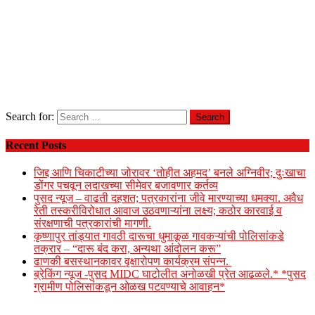
Search for:
Recent Posts
जिद्द आणि चिकाटीच्या जोरावर ‘तोहीत अहमद’ बनले अग्निवीर; दुःखाचा
डोंगर पचवून लदाखच्या सीमेवर बजावणार कर्तव्य
पुसद न्यूज – वाढती दहशत; पत्रकारांना जीवे मारण्याच्या धमक्या. अवैध
रेती तस्करीविरोधात आवाज उठवणाऱ्यांना लक्ष्य; कठोर कारवाई व
संरक्षणाची पत्रकारांची मागणी.
कृष्णापुर तांड्यात गावठी दारूचा धुमाकूळ गावकऱ्यांची पोलिसांकडे
तक्रार – “दारू बंद करा, अन्यथा आंदोलन करू”
ढाणकी बसस्थानकावर वृक्षारोपण कार्यक्रम संपन्न.
ब्रेकिंग न्यूज -पुसद MIDC घाटोलीत अनोळखी प्रेत आढळले.* *पुसद
ग्रामीण पोलिसांकडून ओळख पटवण्याचे आवाहन*