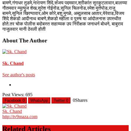
बामणे,गंगाधर तुडमे,नारायण शिंदे,संजय पद्दमवार,श्रीकांत सुरकुटलावार,बालय्या
गौतमवार म्युत्युज शेख,सुरेश गोईनोड,सुनिल चिलनोड,रमेश मुत्तेपोड,राजु
बामने,सुनिल खिरप्पावार,ओम कोरे,बशु मुगळे, अब्दुलसाब आतार,येरेवाड,विजय
शिंदे शेकडो आदीनाथ बाबणे,शेकडो महीला व पुरुष या आंदोलनास उपस्थीत
होते.तर चोक पोलीस बदोबस्त सहाय्यक उप निरीक्षक जनाधर्न बोधने, बाबुराव
गाजुलवार यानी ठेवली होती
About The Author
Sk. Chand
See author's posts
Post Views:
695
0
Shares
Facebook
0
WhatsApp
Twitter
0
Sk. Chand
http://tv9maza.com
Related Articles