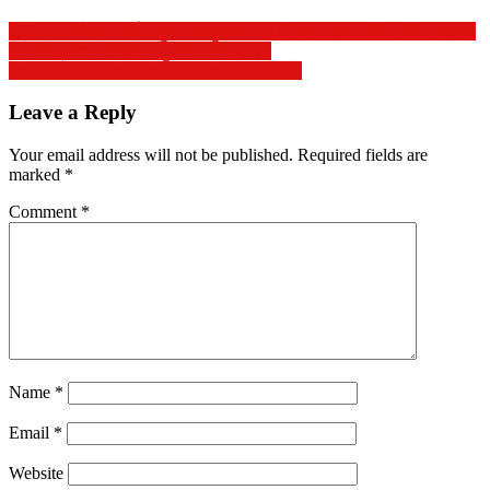
tv9maza स्पेशल लाईव्ह.पुसद तालुक्यात वन विभाग खंडाळा बिट मधील वडगाव
येथे बिबट्याच्या हल्ल्यात युवती जागीच ठार..
यवतमाळ जिल्ह्यामध्ये अवकाळी पावसाने झोडपले
Leave a Reply
Your email address will not be published.
Required fields are
marked
*
Comment
*
Name
*
Email
*
Website