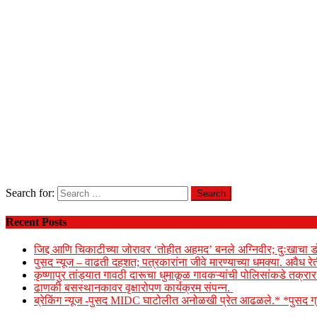
Search for:
Recent Posts
जिद्द आणि चिकाटीच्या जोरावर ‘तोहीत अहमद’ बनले अग्निवीर; दुःखाचा ड
पुसद न्यूज – वाढती दहशत; पत्रकारांना जीवे मारण्याच्या धमक्या. अवैध र
कृष्णापुर तांड्यात गावठी दारूचा धुमाकूळ गावकऱ्यांची पोलिसांकडे तक्र
ढाणकी बसस्थानकावर वृक्षारोपण कार्यक्रम संपन्न.
ब्रेकिंग न्यूज -पुसद MIDC घाटोलीत अनोळखी प्रेत आढळले.* *पुसद