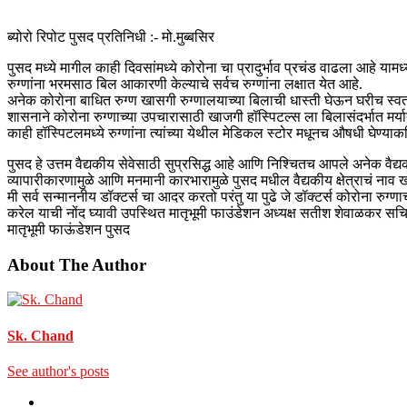
ब्योरो रिपोट पुसद प्रतिनिधी :- मो.मुब्बसिर
पुसद मध्ये मागील काही दिवसांमध्ये कोरोना चा प्रादुर्भाव प्रचंड वाढला आहे या
रुग्णांना भरमसाठ बिल आकारणी केल्याचे सर्वच रुग्णांना लक्षात येत आहे.
अनेक कोरोना बाधित रुग्ण खासगी रुग्णालयाच्या बिलाची धास्ती घेऊन घरीच स्
शासनाने कोरोना रुग्णाच्या उपचारासाठी खाजगी हॉस्पिटल्स ला बिलासंदर्भात मर्
काही हॉस्पिटलमध्ये रुग्णांना त्यांच्या येथील मेडिकल स्टोर मधूनच औषधी घेण्
पुसद हे उत्तम वैद्यकीय सेवेसाठी सुप्रसिद्ध आहे आणि निश्चितच आपले अनेक वैद्
व्यापारीकारणामुळे आणि मनमानी कारभारामुळे पुसद मधील वैद्यकीय क्षेत्राचं नाव
मी सर्व सन्माननीय डॉक्टर्स चा आदर करतो परंतु या पुढे जे डॉक्टर्स कोरोना रु
करेल याची नोंद घ्यावी उपस्थित मातृभूमी फाउंडेशन अध्यक्ष सतीश शेवाळकर सचि
मातृभूमी फाऊंडेशन पुसद
About The Author
Sk. Chand
See author's posts