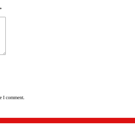
*
me I comment.