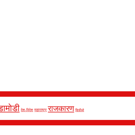
डामोडी
राजकारण
देश-विदेश
महाराष्ट्र
व्हिडीओ