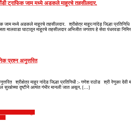
ोंडी ट्राफिक जाम मध्ये अडकले माहूरचे तहसीलदार.
 मध्ये अडकले माहूरचे तहसीलदार. श्रीक्षेत्र माहूर/नांदेड़ जिल्हा प्रतिनिधि :- ग
ाजता मालवाडा घाटातून माहूरचे तहसीलदार अभिजीत जगताप हे सेवा पंधरवडा निमित
ेक प्रश्न अनुत्तरित
ुत्तरित श्रीक्षेत्र माहूर नांदेड जिल्हा प्रतिनिधी :- गणेश राठोड श्री रेणुका देव
रक्षेच्या दृष्टीने अत्यंत गंभीर मानली जात असून, […]
प्नील शंकरराव माहुरे
ळला.