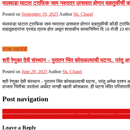
मालवाडा घाटात ट्राफिक जाम नवरात्र उत्सवात होणार वाहतुकीची क
Posted on
September 19, 2025
Author
Sk. Chand
मालवाडा घाटात ट्राफिक जाम नवरात्र उत्सवात होणार वाहतुकीची कोंडी ट्राफिक जाम
वाहतूकदारांना प्रचंड त्रास होत असून शासकीय कामानिमित्त दि 18 रोजी 10 व
ताज्या घडामोडी
श्री रेणुका देवी संस्थान – पुरातन भिंत कोसळल्याची घटना,, परंतु अन
Posted on
June 29, 2025
Author
Sk. Chand
श्री रेणुका देवी संस्थान – पुरातन भिंत कोसळल्याची घटना,, परंतु अनेक प्रश्न अन
वाजता भिंतीचा उरलेला अर्धवट भागही खाली कोसळला. ही घटना मंदिर परिसरातील सु
Post navigation
अखिल भारतीय आदिवासी विकास परिषदेच्या,पुसद तालुका प्रसिद्धी प्रमुख पदी स्व
आसेगावकर पेट्रोल पंपा जवळ एका कॉम्प्लेक्समध्ये अज्ञात व्यक्तीचा मृतदेह आढ
Leave a Reply