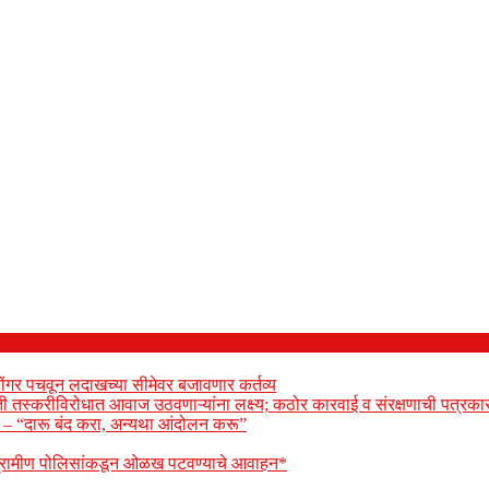
ोंगर पचवून लदाखच्या सीमेवर बजावणार कर्तव्य
ेती तस्करीविरोधात आवाज उठवणाऱ्यांना लक्ष्य; कठोर कारवाई व संरक्षणाची पत्रकार
ार – “दारू बंद करा, अन्यथा आंदोलन करू”
 ग्रामीण पोलिसांकडून ओळख पटवण्याचे आवाहन*