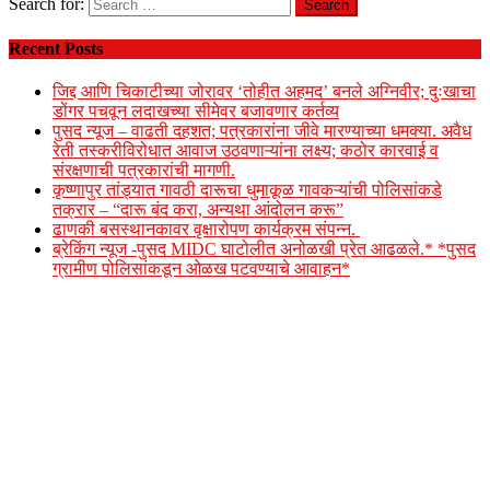
Search for:
Recent Posts
जिद्द आणि चिकाटीच्या जोरावर ‘तोहीत अहमद’ बनले अग्निवीर; दुःखाचा
डोंगर पचवून लदाखच्या सीमेवर बजावणार कर्तव्य
पुसद न्यूज – वाढती दहशत; पत्रकारांना जीवे मारण्याच्या धमक्या. अवैध
रेती तस्करीविरोधात आवाज उठवणाऱ्यांना लक्ष्य; कठोर कारवाई व
संरक्षणाची पत्रकारांची मागणी.
कृष्णापुर तांड्यात गावठी दारूचा धुमाकूळ गावकऱ्यांची पोलिसांकडे
तक्रार – “दारू बंद करा, अन्यथा आंदोलन करू”
ढाणकी बसस्थानकावर वृक्षारोपण कार्यक्रम संपन्न.
ब्रेकिंग न्यूज -पुसद MIDC घाटोलीत अनोळखी प्रेत आढळले.* *पुसद
ग्रामीण पोलिसांकडून ओळख पटवण्याचे आवाहन*