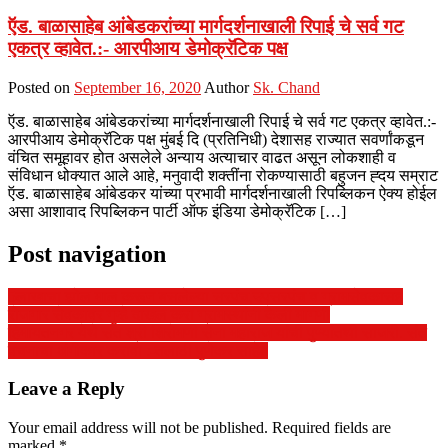
ऍड. बाळासाहेब आंबेडकरांच्या मार्गदर्शनाखाली रिपाई चे सर्व गट
एकत्र व्हावेत.:- आरपीआय डेमोक्रॅटिक पक्ष
Posted on
September 16, 2020
Author
Sk. Chand
ऍड. बाळासाहेब आंबेडकरांच्या मार्गदर्शनाखाली रिपाई चे सर्व गट एकत्र व्हावेत.:-
आरपीआय डेमोक्रॅटिक पक्ष मुंबई दि (प्रतिनिधी) देशासह राज्यात सवर्णांकडून
वंचित समूहावर होत असलेले अन्याय अत्याचार वाढत असून लोकशाही व
संविधान धोक्यात आले आहे, मनुवादी शक्तींना रोकण्यासाठी बहुजन ह्दय सम्राट
ऍड. बाळासाहेब आंबेडकर यांच्या प्रभावी मार्गदर्शनाखाली रिपब्लिकन ऐक्य होईल
असा आशावाद रिपब्लिकन पार्टी ऑफ इंडिया डेमोक्रॅटिक […]
Post navigation
5लाखाचा झोल माल करून बसलेल्या सरपंच,उपसरपंच व ग्रामसेवकासह
रोजगार सेवकावर गुन्हे दाखल करा ग्रामस्थांनी केली मागणी
हिमायतनगर येथे संत श्री शिरोमणी सेना महाराज यांची पुण्यतिथी साजरी. संत
वचनाचा अंगीकार करावा :-तलाठी पुणेकर साहेब
Leave a Reply
Your email address will not be published.
Required fields are
marked
*