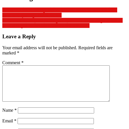
हिमायतनगर येथील पळसपुर कोरोणा साथीच्या आजाराची खबरदारी घेऊन
स्वस्तधान्य दूकानातुन मालाचे वितरण.
आ,माधवराव पाटील यांच्या आदेशानुसार प्रथम नगर अध्यक्ष अब्दुल अखिल अ,
हमीद यांनी मुख्ये मार्गावर औषध फवारणी करण्यात आली,
Leave a Reply
Your email address will not be published.
Required fields are
marked
*
Comment
*
Name
*
Email
*