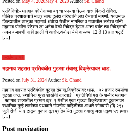
Posted on
May 4, 2020
May 4, 2020
Author
Sk. Chand
प्रतिनिधी:- महागाव कोरोनाच्या बंद चा फायदा घेऊन दारू विक्री तेजित,
पोलिस प्रशासनाचे मात्र साफ दुर्लक्ष वरिष्ठानि लक्ष देण्याची मागणी. यवतमाळ
जिल्ह्यातील तालुका महागावं अंबोडा येथील नागरिक व गावातील सरंपच यांनी
महागाव पोलीस स्टेशन ला अनेक वेळी निवेदन देऊन आत्ता पर्यंत त्या निवेदनाची
अमल बजावणी नाही झाली चे आरोप,अंबोडा येथे दारूच्या 12 ते 13 हात भट्टी
[…]
क्राईम डायरी
महागाव शहरात प्रतिबंधीत गुटखा तंबाखू विक्रेत्यावर धाड.
Posted on
July 31, 2024
Author
Sk. Chand
महागाव शहरात प्रतिबंधीत गुटखा तंबाखू विक्रेत्यावर धाड. ५९ हजार रुपयांचा
गुटखा जप्त, स्थानिक गुन्हा शाखेची कारवाई. प्रतिनिधी एस के शब्बीर महागाव
महागाव शहरातील प्रभाग क्र. ९ येथील एका गुटखा विक्रेत्याच्या दुकानावर
स्थानिक गुन्हे शाखेच्या पथकाने गोपनीय माहितीच्या आधारे सोमवारी (दि.२९)
जुलै रोजी धाड टाकून दुकानातून प्रतिबंधित गुटखा तंबाखु असा एकूण ५९ हजार
[…]
Post navigation