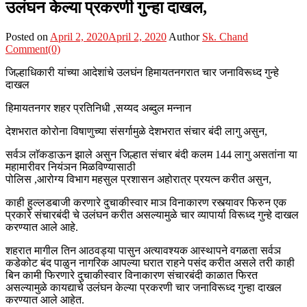
उलंघन केल्या प्रकरणी गुन्हा दाखल,
Posted on
April 2, 2020
April 2, 2020
Author
Sk. Chand
Comment(0)
जिल्हाधिकारी यांच्या आदेशांचे उलघंन हिमायतनगरात चार जनाविरूध्द गुन्हे
दाखल
हिमायतनगर शहर प्रतिनिधी ,सय्यद अब्दुल मन्नान
देशभरात कोरोना विषाणुच्या संसर्गामुळे देशभरात संचार बंदी लागु असुन,
सर्वञ लाॅकडाऊन झाले असुन जिल्हात संचार बंदी कलम 144 लागु असतांना या
महामारीवर नियंञन मिळविण्यासाठी
पोलिस ,आरोग्य विभाग महसुल प्रशासन अहोरात्र प्रयत्न करीत असुन,
काही हुल्लडबाजी करणारे दुचाकीस्वार माञ विनाकारण रस्त्यावर फिरुन एक
प्रकारे संचारबंदी चे उलंघन करीत असल्यामुळे चार व्यापार्या विरूध्द गुन्हे दाखल
करण्यात आले आहे.
शहरात मागील तिन आठवड्या पासुन अत्यावश्यक आस्थापने वगळता सर्वञ
कडेकोट बंद पाळुन नागरिक आपल्या घरात राहने पसंद करीत असले तरी काही
बिन कामी फिरणारे दुचाकीस्वार विनाकारण संचारबंदी काळात फिरत
असल्यामुळे कायद्याचे उलंघन केल्या प्रकरणी चार जनाविरूध्द गुन्हा दाखल
करण्यात आले आहेत.