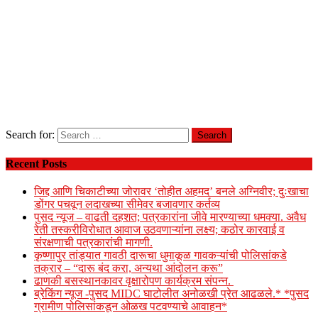
Search for:
Recent Posts
जिद्द आणि चिकाटीच्या जोरावर ‘तोहीत अहमद’ बनले अग्निवीर; दुःखाचा
डोंगर पचवून लदाखच्या सीमेवर बजावणार कर्तव्य
पुसद न्यूज – वाढती दहशत; पत्रकारांना जीवे मारण्याच्या धमक्या. अवैध
रेती तस्करीविरोधात आवाज उठवणाऱ्यांना लक्ष्य; कठोर कारवाई व
संरक्षणाची पत्रकारांची मागणी.
कृष्णापुर तांड्यात गावठी दारूचा धुमाकूळ गावकऱ्यांची पोलिसांकडे
तक्रार – “दारू बंद करा, अन्यथा आंदोलन करू”
ढाणकी बसस्थानकावर वृक्षारोपण कार्यक्रम संपन्न.
ब्रेकिंग न्यूज -पुसद MIDC घाटोलीत अनोळखी प्रेत आढळले.* *पुसद
ग्रामीण पोलिसांकडून ओळख पटवण्याचे आवाहन*