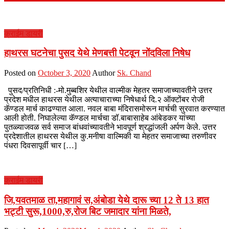
क्राईम डायरी
हाथरस घटनेचा पुसद येथे मेणबत्ती पेटवून नोंदविला निषेध
Posted on
October 3, 2020
Author
Sk. Chand
पुसद/प्रतिनिधी :-मो.मुब्बशिर येथील वाल्मीक मेहतर समाजाच्यावतीने उत्तर
प्रदेश मधील हाथरस येथील अत्याचाराच्या निषेधार्थ दि.२ ऑक्टोंबर रोजी
कॅण्डल मार्च काढण्यात आला. नवल बाबा मंदिरासमोरून मार्चची सुरवात करण्यात
आली होती. निघालेल्या कॅण्डल मार्चचा डॉ.बाबासाहेब आंबेडकर यांच्या
पुतळ्याजवळ सर्व समाज बांधवांच्यावतीने भावपूर्ण श्रद्धांजली अर्पण केले. उत्तर
प्रदेशातील हाथरस येथील कु.मनीषा वाल्मिकी या मेहतर समाजाच्या तरुणीवर
पंधरा दिवसापूर्वी चार […]
क्राईम डायरी
जि,यवतमाळ ता,महागावं स,अंबोडा येथे दारू च्या 12 ते 13 हात
भट्टी सुरू,1000,रु,रोज बिट जमादार यांना मिळते,