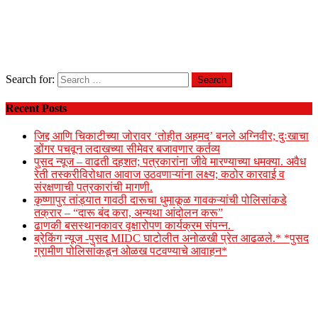
Search for:
Recent Posts
जिद्द आणि चिकाटीच्या जोरावर ‘तोहीत अहमद’ बनले अग्निवीर; दुःखाचा
डोंगर पचवून लदाखच्या सीमेवर बजावणार कर्तव्य
पुसद न्यूज – वाढती दहशत; पत्रकारांना जीवे मारण्याच्या धमक्या. अवैध
रेती तस्करीविरोधात आवाज उठवणाऱ्यांना लक्ष्य; कठोर कारवाई व
संरक्षणाची पत्रकारांची मागणी.
कृष्णापुर तांड्यात गावठी दारूचा धुमाकूळ गावकऱ्यांची पोलिसांकडे
तक्रार – “दारू बंद करा, अन्यथा आंदोलन करू”
ढाणकी बसस्थानकावर वृक्षारोपण कार्यक्रम संपन्न.
ब्रेकिंग न्यूज -पुसद MIDC घाटोलीत अनोळखी प्रेत आढळले.* *पुसद
ग्रामीण पोलिसांकडून ओळख पटवण्याचे आवाहन*