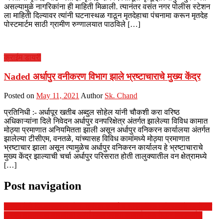
असल्यामुळे नागरिकांना ही माहिती मिळाली. त्यानंतर वसंत नगर पोलीस स्टेशन
ला माहिती दिल्यावर त्यांनी घटनास्थळ गाठून मृतदेहाचा पंचनामा करून मृतदेह
पोस्टमार्टम साठी ग्रामीण रुग्णालयात पाठविले […]
क्राईम डायरी
Naded अर्धापुर वनीकरण विभाग झाले भ्रष्टाचाराचे मुख्य केंद्र
Posted on
May 11, 2021
Author
Sk. Chand
प्रतिनिधी :- अर्धापूर खतीब अब्दुल सोहेल यांनी चौकशी करा वरिष्ठ
अधिकाऱ्यांना दिले निवेदन अर्धापुर वनपरिक्षेत्र अंतर्गत झालेल्या विविध कामात
मोठ्या प्रमाणात अनियमितता झाली असून अर्धापुर वनिकरन कार्यालया अंतर्गत
झालेल्या टीसीएम, वनतळे, यांच्यासह विविध कामांमध्ये मोठ्या प्रमाणात
भ्रष्टाचार झाला असून त्यामुळेच अर्धापुर वनिकरन कार्यालय हे भ्रष्टाचाराचे
मुख्य केंद्र झाल्याची चर्चा अर्धापुर परिसरात होती तालुक्यातील वन क्षेत्रामध्ये
[…]
Post navigation
दारव्हा येथे जिल्हास्तरीय खेळ, क्रीडा स्पर्धा व सांस्कृतिक महोत्सवाचे आयोजन
दारव्हा तालुक्यात बारावीची कॉपी मुक्त परीक्षा लाबाच फुल देऊन विद्यार्थ्यांचे