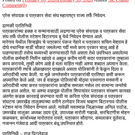
Comment(0)
प्रेस संपादक व पत्रकार सेवा संघ महाराष्ट्र राज्य तर्फे निवेदन.
ढाणकी प्रतिनिधी
पत्रकारांच्या हक्क व सन्मानासाठी लढणाऱ्या प्रेस संपादक व पत्रकार सेवा
संघ तर्फे पोलीस स्टेशन बिटारगाव बु येथे निवेदन देण्यात आले.
मारेगाव येथील सिन्हझेप चे पत्रकार पंकज नेहारे व पत्रकार सचिन मेश्राम हे
दोघे स्थानिक मार्डी चौकट जमलेल्या गर्दी मध्ये काय प्रकार चालू आहे हे
पाहण्यासाठी तसेच मध्यस्थी करण्यासाठी गेले असता तेथे उपस्थित असलेल्या
पोलीस कर्मचारी नितीन खांदवे व अब्दुल करीम यांनी सदर पत्रकारांना तुम्हाला
काय करायचे, तुम्ही कोण आहे हे मला माहित नाही अश्या शब्दात अपमान केला.
पत्रकारांनी त्यांचे ओळखपत्र दाखवले असता पोलिसांनी ते फेकून दिला व
अरेरावीची भाषा केली. या मुळे जनतेसमोर पत्रकारांची प्रतिष्ठा कमी करून
अपमानित केले आहे. जर हे वाहतूक पोलिसांची मोठ्या प्रमाणात मनमानी व
अरेरावीची भाषा करत पत्रकारांना काहीच समजत नसेल तर सामान्य जनतेचे
काय हाल असेल. या अश्या वाहतूक पोलीस शिपायांवर पत्रकार संरक्षण कायद्या
अंतर्गत कडक कारवाई करण्यात यावी या करिता प्रेस संपादक व पत्रकार
संघटना उमरखेड तालुक्याच्या वतीने ठाणेदार विजय चव्हाण बिटारगाव पोलीस
स्टेशन यांना निवेदन देण्यात आले. यावेळी यवतमाळ जिल्हाध्यक्ष अनिल राठोड,
उमरखेड तालुका अध्यक्ष उदय पुंडे, उपाध्यक्ष मारोती गव्हाळे, सरचिटणीस मोहन
कळमकर, कार्याध्यक्ष मारोतराव रावते, पत्रकार सौदागर, कमलाकर दुलेवाड,
गजानन गंजेवाड आदी पत्रकार बंधू उपस्थित होते.
प्रतिनिधी :- राजु पिटलेवाड