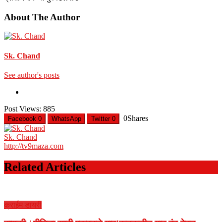
About The Author
Sk. Chand
See author's posts
Post Views:
885
0
Shares
Facebook
0
WhatsApp
Twitter
0
Sk. Chand
http://tv9maza.com
Related Articles
क्राईम डायरी