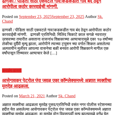
ढाणकी / पीडिता साठी एकवटले गाव!कडकडीत गाव बंद ठेवून
आरोपीला कठोर कारवाईची मांगणी.
Posted on
September 23, 2025
September 23, 2025
Author
Sk.
Chand
ढाणकी / पीडिता साठी एकवटले गाव!कडकडीत गाव बंद ठेवून आरोपीला कठोर
कारवाईची मांगणी. ढाणकी प्रतिनिधी: मिलिंद चिकाटे काल सगळे नवरात्र
उत्सवच्या तयारीत असताना वासनांध शिक्षकाच्या अत्याचारामुळे एका १७ वर्षांच्या
लेकीचा दुर्दैवी मृत्यू झाला, आरोपीने त्याच्या ट्युशन च्या वर्गात शिकत असलेल्या
अल्पवयीन मुलीवर आपल्या वासनेचा बळी बनवत आरोपी शिक्षकाने मागील एक
वर्षांपासून तिच्यावर अत्याचार केले […]
क्राईम डायरी
आसेगावकर पेट्रोल पंपा जवळ एका कॉम्प्लेक्समध्ये अज्ञात व्यक्तीचा
मृतदेह आढळला.
Posted on
March 21, 2021
Author
Sk. Chand
अज्ञात व्यक्तीचा आढळला मृतदेह पुसद/प्रतिनिधी वसंत नगर पोलीस स्टेशनच्या
हद्दीत येत असलेल्या आसेगावकर पेट्रोल पंपा जवळ एका कॉम्प्लेक्समध्ये अज्ञात
व्यक्तीचा मृतदेह आढळला. हा मृतदेह दोन दिवसापूर्वी मृत्यू झाल्यामुळे दुर्गंध येत