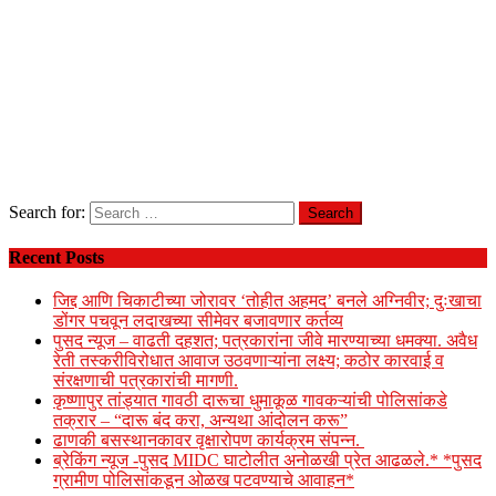
Search for:
Recent Posts
जिद्द आणि चिकाटीच्या जोरावर ‘तोहीत अहमद’ बनले अग्निवीर; दुःखाचा
डोंगर पचवून लदाखच्या सीमेवर बजावणार कर्तव्य
पुसद न्यूज – वाढती दहशत; पत्रकारांना जीवे मारण्याच्या धमक्या. अवैध
रेती तस्करीविरोधात आवाज उठवणाऱ्यांना लक्ष्य; कठोर कारवाई व
संरक्षणाची पत्रकारांची मागणी.
कृष्णापुर तांड्यात गावठी दारूचा धुमाकूळ गावकऱ्यांची पोलिसांकडे
तक्रार – “दारू बंद करा, अन्यथा आंदोलन करू”
ढाणकी बसस्थानकावर वृक्षारोपण कार्यक्रम संपन्न.
ब्रेकिंग न्यूज -पुसद MIDC घाटोलीत अनोळखी प्रेत आढळले.* *पुसद
ग्रामीण पोलिसांकडून ओळख पटवण्याचे आवाहन*