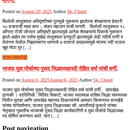
मागणी.
Posted on
August 20, 2025
Author
Sk. Chand
बिलोली तालुक्यात अतिवृष्टीच्या पुरामुळे नुकसना झालेल्या शेतकर्‍याना हेक्टरी
५० हजाराची मदत करा :- शंकर महाजन याची मागणी. बिलोली तालुक्यात १८
आँगस्ट रोजी जोरदार अतिवृष्टी झाल्यामुळे आनेक शेतकर्‍याचे पिकाचे नुकसान
झाले आहेत तर तसेच मुखेड तालुक्यात ढगफुटी झाल्यामुळे लेढी नंदीचे पाणी व
तेलंगना येथील निझामसागर धरणाचे ७ दरवाजे उघडल्यामुळे मांजरा नदी पाञात
खुप मोठा पुर […]
ताज्या घडामोडी
भाजपा युवा मोर्चाच्या पुसद जिल्हाध्यक्षपदी रोहित वर्मा यांची वर्णी.
Posted on
August 6, 2025
August 6, 2025
Author
Sk. Chand
भाजपा युवा मोर्चाच्या पुसद जिल्हाध्यक्षपदी रोहित वर्मा यांची वर्णी. उमरखेड
ढाणकी । प्रतिनिधी : मिलिंद चिकाटे. भाजपा यवतमाळ वाशिम जिल्हा समन्वयक
नितीन भुतडा आणि उमरखेड महागाव विधानसभेचे आमदार किसनराव वानखेडे
यांच्या मार्गदर्शनात, भाजपा पुसद जिल्हाध्यक्षा सौ. आरतीताई फुफाटे यांच्या
नेतृत्वात नुकतीच भाजपची पुसद जिल्हा कार्यकारीणी व युवा मोर्चाचे जिल्हाध्यक्ष
पद घोषित करण्यात आले. यात […]
Post navigation