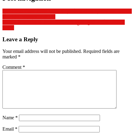
ग्रामपंचायत वाकान येथील सरपंच व ग्रामसेवक यांच्या भ्रष्टाचाराला कंटाळून
दोन महिला सदस्यांचा राजीनामा
उमरखेड विधानसभेसाठी विद्वान केवटे यांना बहुजन मुक्ती पार्टीची उमेदवारी
जाहीर.
Leave a Reply
Your email address will not be published.
Required fields are
marked
*
Comment
*
Name
*
Email
*