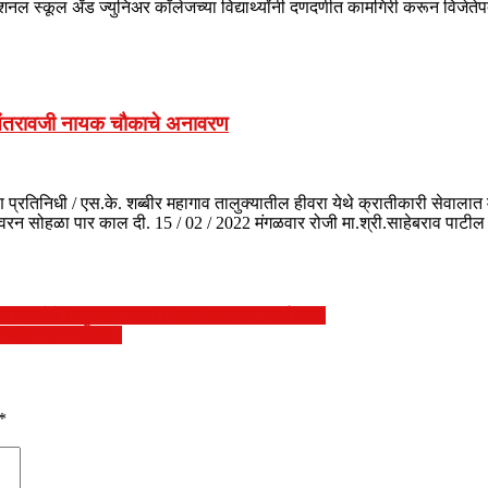
शनल स्कूल अँड ज्युनिअर कॉलेजच्या विद्यार्थ्यांनी दणदणीत कामगिरी करून विजे
 वसंतरावजी नायक चौकाचे अनावरण
्रतिनिधी / एस.के. शब्बीर महागाव तालुक्यातील हीवरा येथे क्रातीकारी सेवालात
ावरन सोहळा पार काल दी. 15 / 02 / 2022 मंगळवार रोजी मा.श्री.साहेबराव पाटी
वानखेडे चिमुकल्या यांची जिल्हाधिकाऱ्यांना आर्त साद)
, जिवित हानी टळली..
*