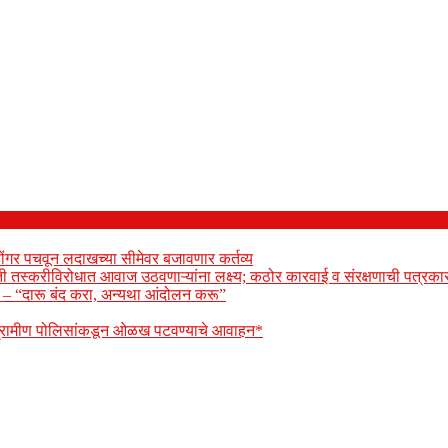
ोंगर पचवून लदाखच्या सीमेवर बजावणार कर्तव्य
ेती तस्करीविरोधात आवाज उठवणाऱ्यांना लक्ष्य; कठोर कारवाई व संरक्षणाची पत्रकार
ार – “दारू बंद करा, अन्यथा आंदोलन करू”
 ग्रामीण पोलिसांकडून ओळख पटवण्याचे आवाहन*