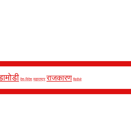
डामोडी
राजकारण
देश-विदेश
महाराष्ट्र
व्हिडीओ