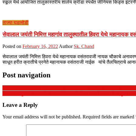
स्कूल येथे आयोजित तालुकास्तरीय शालेय क्रीडा स्पर्धेत जीनियस किड्स इंटरनॅ
ताज्या घडामोडी
सेवालाल जयंती निमित्त महागांव तालुक्यातील हिवरा येथे महानायक
Posted on
February 16, 2022
Author
Sk. Chand
सेवालाल जयंती निमित्त हिवरा येथे महानायक वसंतरावजी नायक चौकाचे अनावरण प
साधून हरीत क्रातीचे प्रनेते महानायक वसंतराजी नाईक यांचे तैलचित्राचे आन
Post navigation
महागांव/ वंचित ३२३९१ शेतकऱ्यांना तात्काळ विमा चा मोबदला मागणी साठी चिन्मय 
महागाव तालुक्यातील वाकोडी वाडी येथे गॅस सिलेंडरचा स्फोट लाखोंचा नुकसान
Leave a Reply
Your email address will not be published.
Required fields are marked