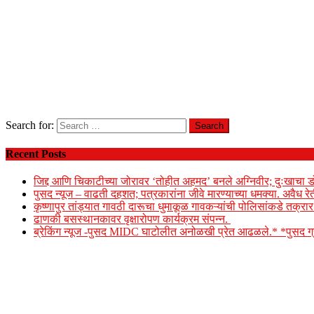
Search for:
Recent Posts
जिद्द आणि चिकाटीच्या जोरावर ‘तोहीत अहमद’ बनले अग्निवीर; दुःखाचा ड
पुसद न्यूज – वाढती दहशत; पत्रकारांना जीवे मारण्याच्या धमक्या. अवैध र
कृष्णापुर तांड्यात गावठी दारूचा धुमाकूळ गावकऱ्यांची पोलिसांकडे तक्र
ढाणकी बसस्थानकावर वृक्षारोपण कार्यक्रम संपन्न.
ब्रेकिंग न्यूज -पुसद MIDC घाटोलीत अनोळखी प्रेत आढळले.* *पुसद