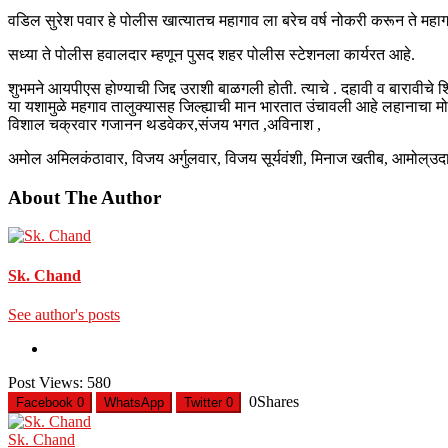
वडिल सुरेश पवार हे पोलीस खात्यातच महागाव ला बरेच वर्ष नोकरी करून ते महा
सध्या ते पोलीस हवालदार म्हणून पुसद शहर पोलीस स्टेशनला कार्यरत आहे.
शुभमने आयपीएस होण्याची जिद्द उराशी बाळगली होती. त्याचे . दहावी व बारावीचे श
या यशामुळे महगाव तालुक्यासह जिल्ह्याची मान भारतात उंचावली आहे लहानाचा मोठ
विशाल चक्रवार गजानन थडवेकर,संजय भगत ,अविनाश ,
अमोल अमिलकंठावार, विजय अर्गुलवार, विजय सूर्यवंशी, मिनाज खतीब, आमोल्उदा
About The Author
Sk. Chand
See author's posts
Post Views:
580
0
Shares
Facebook
0
WhatsApp
Twitter
0
Sk. Chand