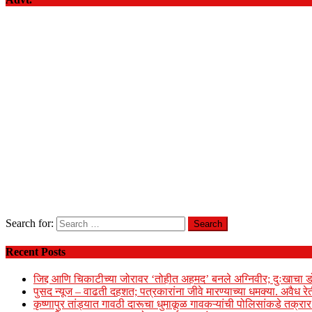
Search for:
Recent Posts
जिद्द आणि चिकाटीच्या जोरावर ‘तोहीत अहमद’ बनले अग्निवीर; दुःखाचा ड
पुसद न्यूज – वाढती दहशत; पत्रकारांना जीवे मारण्याच्या धमक्या. अवैध र
कृष्णापुर तांड्यात गावठी दारूचा धुमाकूळ गावकऱ्यांची पोलिसांकडे तक्र