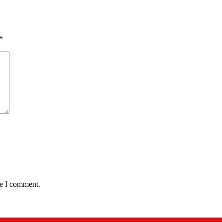
*
me I comment.