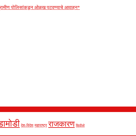
 ग्रामीण पोलिसांकडून ओळख पटवण्याचे आवाहन*
डामोडी
राजकारण
देश-विदेश
महाराष्ट्र
व्हिडीओ