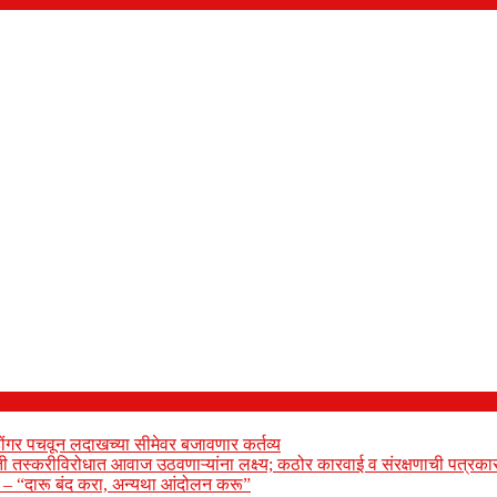
ोंगर पचवून लदाखच्या सीमेवर बजावणार कर्तव्य
ेती तस्करीविरोधात आवाज उठवणाऱ्यांना लक्ष्य; कठोर कारवाई व संरक्षणाची पत्रकार
ार – “दारू बंद करा, अन्यथा आंदोलन करू”