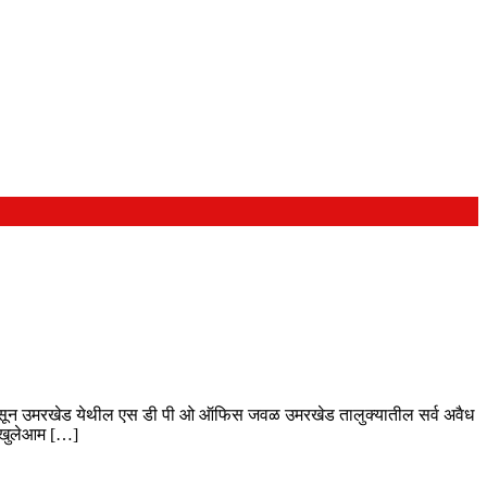
3 पासून उमरखेड येथील एस डी पी ओ ऑफिस जवळ उमरखेड तालुक्यातील सर्व अवैध
स खुलेआम […]