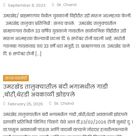
Author
Posted
Sk. Chand
September 8, 2023
on
उमरखेड/ ब्राह्मणगांव येथील युवकांनी विहीरीत उडी मारून आत्महत्या केली.
उमरखेड तालुका प्रतिनिधी : संजय काळे. उमरखेड तालुक्यातील
ब्राम्हणगाव येथील 33 वर्षिय युवकाने गावातील सार्वजनिक विहीरीत उडी
मारून आत्महत्या केल्याची घटना दि. 6 सप्टेंबर रोजी घडली आहे. मारोती
ग्यानबा गायकवाड वय 33 वर्षे धंदा मजूरी, रा. ब्राम्हणगाव ता. उमरखेड याने
दि. 6 सप्टेंबर रोजी […]
ताज्या घडामोडी
उमरखेड तालुक्यातील बंदी भगामधील गाडी
,बोरी,थेरडी अवकाळी झोडपले
Author
Posted
Sk. Chand
February 25, 2026
on
उमरखेड तालुक्यातील बंदी भगामधील गाडी ,बोरी,थेरडी अवकाळी झोडपले
ढाणकी प्रतिनिधी मिलिंद चिकटे येथे आज दी.२३/०२/२०२६ रोजी सुमारे दु. १
वा.पासून अवकाळी पाऊस आणि वादळी वाऱ्याने जोरदार हजारीलवल्याने