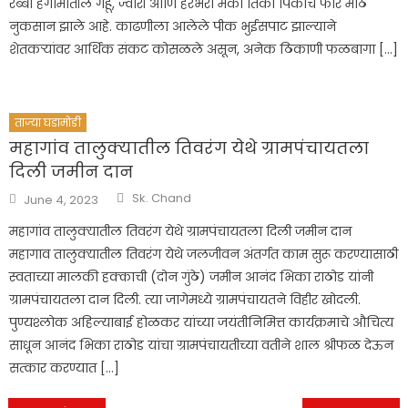
रब्बी हंगामातील गहू, ज्वारी आणि हरभरा मका तिकी पिकांचे फार मोठे
नुकसान झाले आहे. काढणीला आलेले पीक भुईसपाट झाल्याने
शेतकऱ्यांवर आर्थिक संकट कोसळले असून, अनेक ठिकाणी फळबागा […]
ताज्या घडामोडी
महागांव तालुक्यातील तिवरंग येथे ग्रामपंचायतला
दिली जमीन दान
Author
Posted
Sk. Chand
June 4, 2023
on
महागांव तालुक्यातील तिवरंग येथे ग्रामपंचायतला दिली जमीन दान
महागाव तालुक्यातील तिवरंग येथे जलजीवन अंतर्गत काम सुरू करण्यासाठी
स्वताच्या मालकी हक्काची (दोन गुंठे) जमीन आनंद भिका राठोड यांनी
ग्रामपंचायतला दान दिली. त्या जागेमध्ये ग्रामपंचायतने विहीर खोदली.
पुण्यश्लोक अहिल्याबाई होळकर यांच्या जयंतीनिमित्त कार्यक्रमाचे औचित्य
साधून आनंद भिका राठोड यांचा ग्रामपंचायतीच्या वतीने शाल श्रीफळ देऊन
सत्कार करण्यात […]