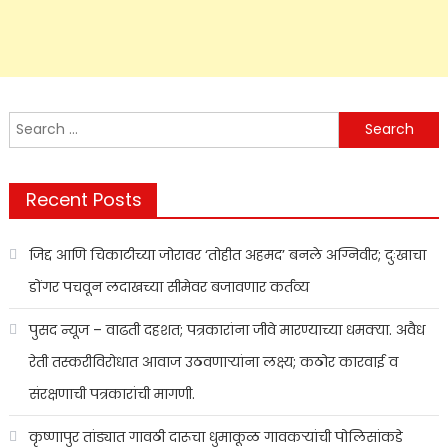
Search
for:
Recent Posts
जिद्द आणि चिकाटीच्या जोरावर ‘तोहीत अहमद’ बनले अग्निवीर; दुःखाचा
डोंगर पचवून लदाखच्या सीमेवर बजावणार कर्तव्य
पुसद न्यूज – वाढती दहशत; पत्रकारांना जीवे मारण्याच्या धमक्या. अवैध
रेती तस्करीविरोधात आवाज उठवणाऱ्यांना लक्ष्य; कठोर कारवाई व
संरक्षणाची पत्रकारांची मागणी.
कृष्णापुर तांड्यात गावठी दारूचा धुमाकूळ गावकऱ्यांची पोलिसांकडे