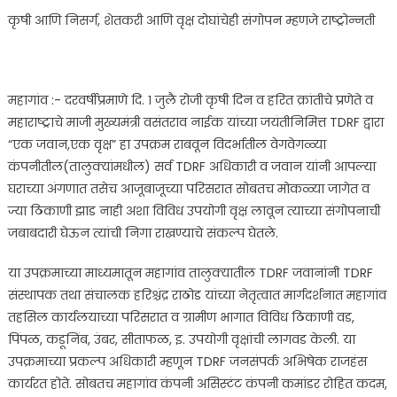
कृषी आणि निसर्ग, शेतकरी आणि वृक्ष दोघांचेही संगोपन म्हणजे राष्ट्रोन्नती
महागांव :- दरवर्षीप्रमाणे दि. १ जुलै रोजी कृषी दिन व हरित क्रांतीचे प्रणेते व
महाराष्ट्राचे माजी मुख्यमंत्री वसंतराव नाईक यांच्या जयंतीनिमित्त TDRF द्वारा
“एक जवान,एक वृक्ष” हा उपक्रम राबवून विदर्भातील वेगवेगळ्या
कंपनीतील(तालुक्यांमधील) सर्व TDRF अधिकारी व जवान यांनी आपल्या
घराच्या अंगणात तसेच आजूबाजूच्या परिसरात सोबतच मोकळ्या जागेत व
ज्या ठिकाणी झाड नाही अशा विविध उपयोगी वृक्ष लावून त्याच्या संगोपनाची
जबाबदारी घेऊन त्यांची निगा राखण्याचे संकल्प घेतले.
या उपक्रमाच्या माध्यमातून महागांव तालुक्यातील TDRF जवानांनी TDRF
संस्थापक तथा संचालक हरिश्चंद्र राठोड यांच्या नेतृत्वात मार्गदर्शनात महागांव
तहसिल कार्यलयाच्या परिसरात व ग्रामीण भागात विविध ठिकाणी वड,
पिंपळ, कडूनिंब, उंबर, सीताफळ, इ. उपयोगी वृक्षांची लागवड केली. या
उपक्रमाच्या प्रकल्प अधिकारी म्हणून TDRF जनसंपर्क अभिषेक राजहंस
कार्यरत होते. सोबतच महागांव कंपनी असिस्टंट कंपनी कमांडर रोहित कदम,