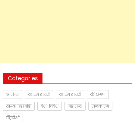
Categories
आरोग्य
क्राईम डायरी
क्राईम डायरी
क्रीडांगण
ताज्या घडामोडी
देश-विदेश
महाराष्ट्र
राजकारण
व्हिडीओ