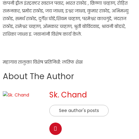
कंपनी ड्रील इंस्ट्रक्टर स्वराज पवार, भारत राठोड , क्रिष्णा चव्हाण, रोहित
तळनकर, प्रमोद राठोड, जय जाधव, इश्वर जाधव, कुमार राठोड, अभिमन्यु
राठोड, समर्थ राठोड, दुर्गेश घोडे,शिवम चव्हाण, परमेश्वर काचगुंडे, नंदराज
राठोड, रामेश्वर चव्हाण, ओमकार चव्हाण, श्रुती बोविंदवाड, श्रावनी बोंडारे,
राधिका जाधव इ. जवानांनी विशेष कार्य केले.
महागाव तालुका विशेष प्रतिनिधी: लतिफ शेख
About The Author
Sk. Chand
See author's posts