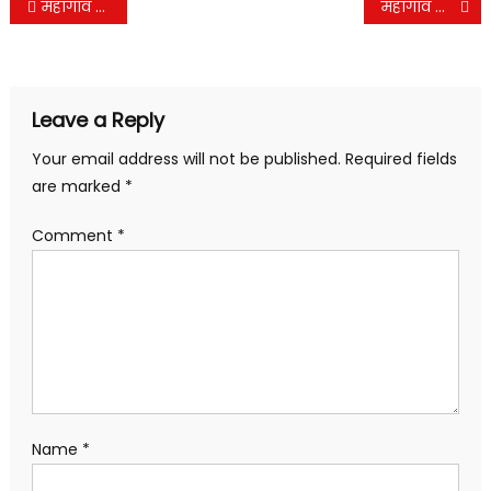
Post
महागांव /माळकिन्ही येथे शेतकऱ्यांच्या गोठ्याला आग पेरणीच्या तोंडावर खत,बियाणे, साहित्य जळून खाक
महागाव तालुक्यातील / डोंगरगाव येथील उर्दू शाळा शिक्षकाविना.विद्यार्थ्यांचे भवितव्य अंधकारमय
navigation
Leave a Reply
Your email address will not be published.
Required fields
are marked
*
Comment
*
Name
*