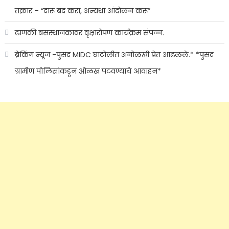
तक्रार – “दारू बंद करा, अन्यथा आंदोलन करू”
ढाणकी बसस्थानकावर वृक्षारोपण कार्यक्रम संपन्न.
ब्रेकिंग न्यूज -पुसद MIDC घाटोलीत अनोळखी प्रेत आढळले.* *पुसद
ग्रामीण पोलिसांकडून ओळख पटवण्याचे आवाहन*