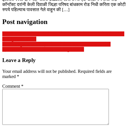
कॉन्टॅक्ट दरांनी केली दिवाळी जिल्हा परिषद बांधकाम रोड निधी करिता एक कोटी
रुपये पहिल्याच पावसात गेले वाहून की […]
Post navigation
ढाणकी शहरात सिमेंट व डांबरी रस्त्यांचे आमदार नामदेवराव ससाने साहेब यांच्या
हस्ते भुमीपूजन संपन्न.
भोकर / तालुक्यात एकाच ग्रामसेवकाने केला चार ग्रामपंचायतीत मोठा
भ्रष्टाचार बोगस ‌‍कामाची चौकशी करा.अब्दुल सोहेल.
Leave a Reply
Your email address will not be published.
Required fields are
marked
*
Comment
*