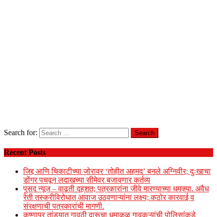
Search for:
Recent Posts
जिद्द आणि चिकाटीच्या जोरावर ‘तोहीत अहमद’ बनले अग्निवीर; दुःखाचा
डोंगर पचवून लदाखच्या सीमेवर बजावणार कर्तव्य
पुसद न्यूज – वाढती दहशत; पत्रकारांना जीवे मारण्याच्या धमक्या. अवैध
रेती तस्करीविरोधात आवाज उठवणाऱ्यांना लक्ष्य; कठोर कारवाई व
संरक्षणाची पत्रकारांची मागणी.
कृष्णापुर तांड्यात गावठी दारूचा धुमाकूळ गावकऱ्यांची पोलिसांकडे