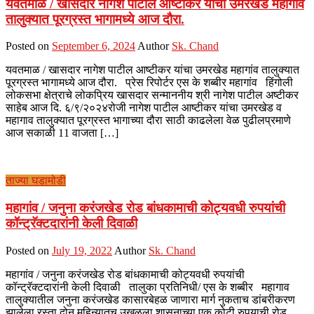
यवतमाळ / खासदार नागेश पाटील आष्टीकर यांचा उमरखेड महागांव
तालुक्यात पूरग्रस्त भागामध्ये आज दौरा.
Posted on
September 6, 2024
Author
Sk. Chand
यवतमाळ / खासदार नागेश पाटील आष्टीकर यांचा उमरखेड महागांव तालुक्यात
पूरग्रस्त भागामध्ये आज दौरा. प्रेस रिपोर्टर एस के शब्बीर महागांव हिंगोली
लोकसभा क्षेत्राचे लोकप्रिय खासदार सन्माननीय श्री नागेश पाटील अष्टीकर
साहेब आज दि. ६/९/२०२४रोजी नागेश पाटील आष्टीकर यांचा उमरखेड व
महागाव तालुक्यात पूरग्रस्त भागाच्या दौरा साठी काढलेला वेळ पुढीलप्रमाणे
आज सकाळी 11 वाजता […]
ताज्या घडामोडी
महागांव / जनुना करंजखेड रोड बांधकामाची कोट्यवधी रुपयांची
कॉन्ट्रॅक्टदारांनी केली दिवाळी
Posted on
July 19, 2022
Author
Sk. Chand
महागांव / जनुना करंजखेड रोड बांधकामाची कोट्यवधी रुपयांची
कॉन्ट्रॅक्टदारांनी केली दिवाळी तालुका प्रतिनिधी/ एस के शब्बीर महागाव
तालुक्यातील जनुना करंजखेड कासारबेहळ जाणारा मार्ग नुकताच डांबरीकरण
झालेला रस्ता दोन महिन्यातच उखळला शासनाच्या एक कोटी रुपयाची रोड