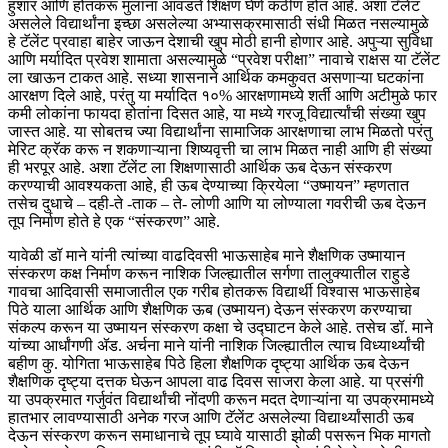
हुशार आणि होतकरू मुलांना आवडते शिक्षण घेणे कठीण होत आहे. अशा टॅलेंट
असलेले विद्यार्थांना इच्छा असलेल्या अभ्यासक्रमासाठी संधी मिळत नसल्यामुळे
हे टॅलेंट प्रवाहा बाहेर जाऊन देशाची खुप मोठी हानी होणार आहे. अपुऱ्या सुविधा
आणि मर्यादित प्रवेश शामाता असल्यामुळे “प्रवेश परीक्षा” नावाचे राक्षस या टॅलेंट
ला खाऊन टाकत आहे. सध्या शासनाने आर्थिक कमकुवत असणाऱ्या घटकांना
आरक्षण दिले आहे, परंतु या मर्यादित १०% आरक्षणामध्ये शर्ती आणि अटीमुळे फार
कमी लोकांना फायदा होतांना दिसत आहे, या मध्ये गरजू विद्यार्त्यांची संख्या खुप
जास्त आहे. या सोबतच ज्या विद्यार्थांना सामाजिक आरक्षणाचा लाभ मिळतो परंतु
मेरिट क्रॅक करू न शकणाऱ्याना शिष्यवृत्ती चा लाभ मिळत नाही आणि ही संख्या
ही भरपूर आहे. अशा टॅलेंट ला शिक्षणासाठी आर्थिक ऊब देऊन संस्करण
करण्याची आवश्यकता आहे, ही ऊब देण्याच्या क्रियेला “उष्मायन” म्हणतात
तसेच दुधाचे – दही-ते -ताक – ते- लोणी आणि या लोण्याला गवरीची ऊब देऊन
तूप निर्माण होते हे एक “संस्करण” आहे.
यावेळी डॉ माने यांनी त्यांच्या वाढदिवसी भाऊसाहेब माने शैक्षणिक उष्मायान
संस्करण कक्ष निर्माण करून नाशिक जिल्ह्यातील सर्गणा तालुक्यातील राहुडे
गावचा आदिवासी समाजातील एक गरीब होतकरू विद्यार्थी विश्वास भाऊसाहेब
पिठे याला आर्थिक आणि शैक्षणिक ऊब (उष्मायन) देऊन संस्करण करण्याचा
संकल्प करून या उष्मायन संस्करण कक्षा चे उद्घाटन केले आहे. तसेच डॉ. माने
यांच्या आर्धांगणी ॲड. अर्चना माने यांनी नाशिक जिल्ह्यातील त्याच विध्यार्थ्यांची
बहीण कु. योगिता भाऊसाहेब पिठे हिला शैक्षणिक दृष्ट्या आर्थिक ऊब देऊन
शैक्षणिक दृष्ट्या दत्तक घेऊन आपला वाढ दिवस साजरा केला आहे. या प्रसंगी
या उपक्रमात गर्जुवंत विद्यार्थांची नोंदणी करून मदत देणाऱ्यांना या उपक्रमामध्ये
हातभार लावण्यासाठी अनेक गरज आणि टॅलेंट असलेल्या विद्यार्थ्यांसाठी ऊब
देऊन संस्करण करून समाधानाचे तूप घ्यावे यासाठी झोळी पसरून भिक मागतो