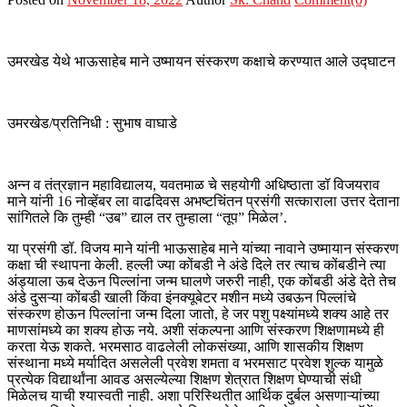
उमरखेड येथे भाऊसाहेब माने उष्मायन संस्करण कक्षाचे करण्यात आले उद्घाटन
उमरखेड/प्रतिनिधी : सुभाष वाघाडे
अन्न व तंत्रज्ञान महाविद्यालय, यवतमाळ चे सहयोगी अधिष्ठाता डॉ विजयराव
माने यांनी 16 नोव्हेंबर ला वाढदिवस अभष्टचिंतन प्रसंगी सत्काराला उत्तर देताना
सांगितले कि तुम्ही “उब” द्याल तर तुम्हाला “तूप” मिळेल’.
या प्रसंगी डॉ. विजय माने यांनी भाऊसाहेब माने यांच्या नावाने उष्मायान संस्करण
कक्षा ची स्थापना केली. हल्ली ज्या कोंबडी ने अंडे दिले तर त्याच कोंबडीने त्या
अंड्याला ऊब देऊन पिल्लांना जन्म घालणे जरुरी नाही, एक कोंबडी अंडे देते तेच
अंडे दुसऱ्या कोंबडी खाली किंवा इंनक्यूबेटर मशीन मध्ये उबऊन पिल्लांचे
संस्करण होऊन पिल्लांना जन्म दिला जातो, हे जर पशु पक्ष्यांमध्ये शक्य आहे तर
माणसांमध्ये का शक्य होऊ नये. अशी संकल्पना आणि संस्करण शिक्षणामध्ये ही
करता येऊ शकते. भरमसाठ वाढलेली लोकसंख्या, आणि शासकीय शिक्षण
संस्थाना मध्ये मर्यादित असलेली प्रवेश शमता व भरमसाट प्रवेश शुल्क यामुळे
प्रत्येक विद्यार्थांना आवड असल्येल्या शिक्षण शेत्रात शिक्षण घेण्याची संधी
मिळेलच याची श्यास्वती नाही. अशा परिस्थितीत आर्थिक दुर्बल असणाऱ्यांच्या