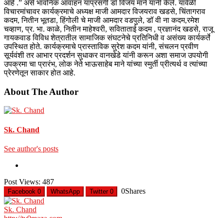
आहे .” असे भावनिक आवाहन याप्रसंगी डॉ विजय माने यांनी केले. यावेळी
विचारमांचावर कार्यक्रमाचे अध्यक्ष माजी आमदार विजयराव खडसे, चिंतागराव
कदम, नितीन भूतडा, हिंगोली चे माजी आमदार वडपुले, डॉ वी ना कदम,रमेश
चव्हाण, प्र. भा. काळे, नितीन माहेश्वरी, सविताताई कदम , प्रज्ञानंद खडसे, राजू
गायकवाड विविध शेत्रातील सामाजिक संघटनेचे प्रतिनिधी व असंख्य कार्यकर्ते
उपस्थित होते. कार्यक्रमाचे प्रास्ताविक सुरेश कदम यांनी, संचलन प्रवीण
सूर्यवंशी तर आभार प्रदर्शन सुधाकर वानखेडे यांनी करून अशा समाज उपयोगी
उपक्रमा चा प्रारंभ, लोक नेते भाऊसाहेब माने यांच्या स्मुर्ती प्रीत्यर्थ व त्यांच्या
प्रेरणेतून साकार होत आहे.
About The Author
Sk. Chand
See author's posts
Post Views:
487
0
Shares
Facebook
0
WhatsApp
Twitter
0
Sk. Chand