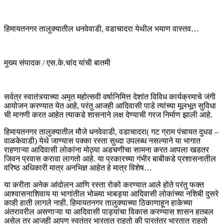
हिमायतनगर तालुक्यातील धनवेवाडी, वडाचादरा येथील भयाण वास्तव…
मुख्य संपादक / एस.के.चांद यांची बातमी
सर्वत्र स्वातंत्र्याच्या अमृत महोत्सवी वर्षानिमित्त देशांत विविध कार्यक्रमाचे जंगी
आयोजन करण्यात येत आहे, परंतु आजही आदिवासी पाडे त्यांच्या मूलभूत सुविधा
ची मागणी करत आहेत त्याकडे शासनाने लक्ष देण्याची गरज निर्माण झाली आहे.
हिमायतनगर तालुक्यातील मौजे धनवेवाडी, वडाचादरा( गट ग्राम पंचायत दुधड –
वाळकेवाडी) येथे जाण्यास पक्का रस्ता सुध्दा उपलब्ध नसल्याने या भागात
राहणाऱ्या आदिवासी लोकांना मोठ्या अडचणीचा सामना करत आपला खडतर
जिवन प्रवास करावा लागतो आहे. या प्रकारच्या गंभीर बाबीकडे प्रशासनातील
वरिष्ठ अधिकारी मात्र अनभिज्ञ आहेत हे मात्र विशेष…
या करीता अनेक आंदोलन आणि रस्ता रोको करण्यात आले होते परंतु फक्त
आश्वासनाशिवाय या भागांतील भोळ्या भाबड्या आदिवासी लोकांच्या नशिबी दुसरे
काही हाती लागले नाही. हिमायतनगर तालुक्याच्या ठिकाणाहून हाकेच्या
अंतरावरील असणाऱ्या या आदिवासी पाड्यांचा विकास करण्यास शासन हतबल
असेल तर आजही आपण स्वतंत्र भारतात राहतो की पारतंत्र भारतात राहतो