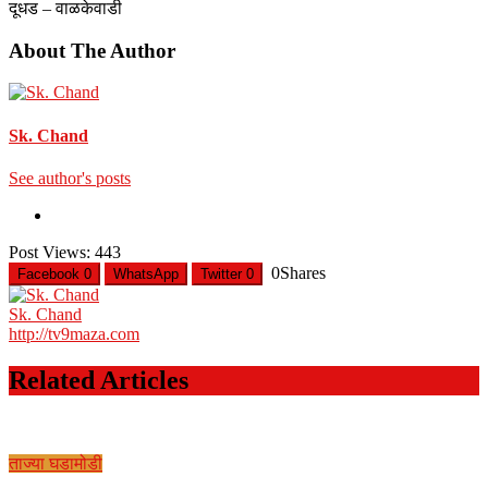
दूधड – वाळकेवाडी
About The Author
Sk. Chand
See author's posts
Post Views:
443
0
Shares
Facebook
0
WhatsApp
Twitter
0
Sk. Chand
http://tv9maza.com
Related Articles
ताज्या घडामोडी