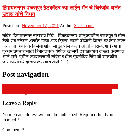
हिमायतनगर पळसपुर हेडकॉटर च्या लाईन मॅन चे चिरंजीव अनंत
उदास यांचे निधन
Posted on
November 12, 2021
Author
Sk. Chand
नांदेड हिमायतनगर नागोराव शिंदे हिमायतनगर तालुक्यातील पळसपुर ते तीस
केवी सब स्टेशन अंतर्गत गेल्या आठ दिवसा खाली डोलारी फिडर वर काम करत
असताना अचानक विजेचा शॉक लागून पोल वरून खाली कोसळल्याने त्यांना
प्रथम उपचारासाठी हिमायतनगर येथील खाजगी दवाखान्यात दाखल करण्यात
आले होते पुढील उपचारासाठी नांदेड येथील गुरुगोविंद सिंग जी शासकीय
रुग्णालयांमध्ये दाखल करण्यात आले […]
Post navigation
शिरफुल्ली येते वाघाच्या हल्ल्यात गाय ठार. नागरिकांमध्ये भीतीचे वातावरण
उमरखेड / तालुक्यातील साचल देव धानोरा येथे रक्तदान शिबिर संपन्न
Leave a Reply
Your email address will not be published.
Required fields are
marked
*
Comment
*