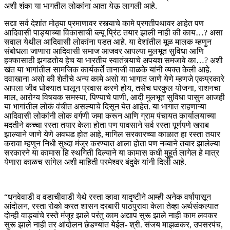
अशी शंका या भागतील लोकांना आता येऊ लागली आहे.
सद्या सर्व देशांत मोठ्या प्रमाणावर रस्त्याचे कामे प्रगतीपथावर आहेत पण
आदिवासी पाड्याच्या विकासाची ब्ल्यू प्रिंट तयार झाली नाही की काय…? असा
सवाल येथील आदिवासी लोकांना पडत आहे. या देशांतील मूळ मालक म्हणुन
संबोधला जाणारा आदिवासी समाज आजवर आपल्या मुलभूत सुविधा आणि
हक्कासाठी झगडतोय हेच या भारतीय स्वातंत्र्याचे अपयश समजावे का…? अशी
खंत या भागांतील सामजिक कार्यकर्ते तानाजी वाळके यांनी व्यक्त केली आहे.
दवाखाना असो की शेतीचे अन्य कामे असो या भागात जाणे येणे म्हणजे एकप्रकारे
आपला जीव धोक्यात घालून प्रवास करणे होय, तसेच घरकुल योजना, राशनचा
माल, आरोग्य विषयक समस्या, पिण्याचे पाणी, आदी मुलभूत सुविधा पासुन आजही
या भागांतील लोकं वंचीत असल्याचे दिसून येत आहेत. या भागात राहणाऱ्या
आदिवासी लोकांनी लोक वर्गणी जमा करून आणि ग्राम पंचायत कार्यालयाच्या
मदतीने कच्चा रस्ता तयार केला होता पण पावसाने सर्व रस्ता पूर्णपणे खराब
झाल्याने जाणे येणे अवघड होत आहे, मागिल सरकारच्या काळात हा रस्ता तयार
करावा म्हणुन निधी सुध्दा मंजुर करण्यात आला होता पण नव्याने तयार झालेल्या
सरकारने या कामास हि स्थगिती दिल्याने या कामास कधी मुहूर्त लागेल हे मात्र
येणारा काळच सांगेल अशी माहिती परमेश्वर बंदुके यांनी दिली आहे.
“धनवेवाडी व वडाचीवाडी येथे रस्ता व्हावा यादृष्टीने आम्ही अनेक वर्षांपासून
आंदोलन, रस्ता रोको करत शासन दरबारी पाठपुरावा केला तेव्हा अर्थसंकल्पात
दोन्ही वाड्यांचे रस्ते मंजूर झाले परंतु काम अद्याप सुरू झाले नाही काम लवकर
सुरू झाले नाही तर आंदोलन छेडण्यात येईल- श्री. संजय माझळकर, उपसरपंच,