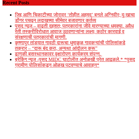
Recent Posts
जिद्द आणि चिकाटीच्या जोरावर ‘तोहीत अहमद’ बनले अग्निवीर; दुःखाचा
डोंगर पचवून लदाखच्या सीमेवर बजावणार कर्तव्य
पुसद न्यूज – वाढती दहशत; पत्रकारांना जीवे मारण्याच्या धमक्या. अवैध
रेती तस्करीविरोधात आवाज उठवणाऱ्यांना लक्ष्य; कठोर कारवाई व
संरक्षणाची पत्रकारांची मागणी.
कृष्णापुर तांड्यात गावठी दारूचा धुमाकूळ गावकऱ्यांची पोलिसांकडे
तक्रार – “दारू बंद करा, अन्यथा आंदोलन करू”
ढाणकी बसस्थानकावर वृक्षारोपण कार्यक्रम संपन्न.
ब्रेकिंग न्यूज -पुसद MIDC घाटोलीत अनोळखी प्रेत आढळले.* *पुसद
ग्रामीण पोलिसांकडून ओळख पटवण्याचे आवाहन*