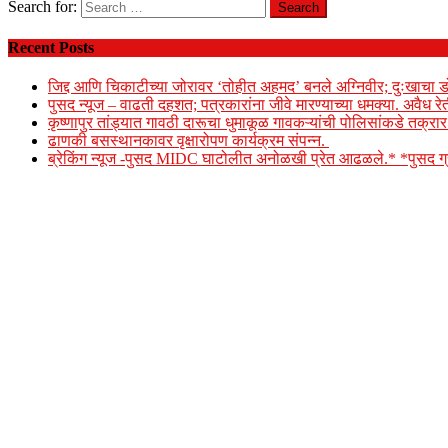
Search for:
Recent Posts
जिद्द आणि चिकाटीच्या जोरावर ‘तोहीत अहमद’ बनले अग्निवीर; दुःखाचा ड
पुसद न्यूज – वाढती दहशत; पत्रकारांना जीवे मारण्याच्या धमक्या. अवैध र
कृष्णापुर तांड्यात गावठी दारूचा धुमाकूळ गावकऱ्यांची पोलिसांकडे तक्र
ढाणकी बसस्थानकावर वृक्षारोपण कार्यक्रम संपन्न.
ब्रेकिंग न्यूज -पुसद MIDC घाटोलीत अनोळखी प्रेत आढळले.* *पुसद