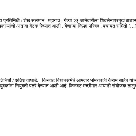
 प्रतिनिधी / शेख सलमान महागाव : येत्या २३ जानेवारीला शिवसेनाप्रमुख बाळासाहे
िकाऱ्यांची आढावा बैठक घेण्यात आली . येणाऱ्या जिल्हा परिषद , पंचायत समिती […
्रतिनिधी / अतिश वाघाडे. किनवट विधानसभेचे आमदार भीमरावजी केराम साहेब यां
ल युवकांना नियुक्ती पत्रे देण्यात आली आहे. किनवट मच्छीमार आघाडी संयोजक ताल