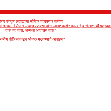
ोंगर पचवून लदाखच्या सीमेवर बजावणार कर्तव्य
ेती तस्करीविरोधात आवाज उठवणाऱ्यांना लक्ष्य; कठोर कारवाई व संरक्षणाची पत्रकार
ार – “दारू बंद करा, अन्यथा आंदोलन करू”
 ग्रामीण पोलिसांकडून ओळख पटवण्याचे आवाहन*