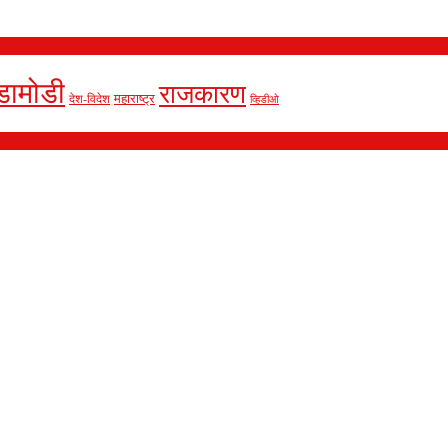
डामोडी
राजकारण
देश-विदेश
महाराष्ट्र
व्हिडीओ