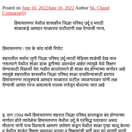
Posted on
June 16, 2022
June 16, 2022
Author
Sk. Chand
Comment(0)
हिमायतनगर येथील शासकीय जिल्हा परिषद् उर्दू व् मराठी
शाळाकड़े आमदार माधवराव पाटीलांनी लक्ष देण्याची गरज,
हिमायतनगर / एस के चांद यांची रिपोट
शहरातील सर्वात जुनी जिल्हा परिषद् उर्दू मराठी मेडियम शाळेची देख भाल
नसल्याने येथील शाळा डाक डूगीच्या अवस्थेत आहेत त्यामुळे येथे शिक्षण
घेण्यासाठी विद्यार्थी येत नाहीत कालांतराने ही शाळा बंद होण्याच्या मार्गावर आहे
त्यामुळे शहरातील शासकीय जिल्हा परिषद् शाळा वाचविन्यासाठी हदगाव
हिमायतनगर तालुक्याचे आमदार माधवराव पाटील जवळगावकर यांनी लक्ष
देण्याची अत्यंत गरज असल्याचे पालक वर्गातून बोलल्या जात आहे
इ. सन 1994 मध्ये हिमायतनगर शहरात जिल्हा परिषद् हायस्कूल बंद होण्याच्या
मार्गावर होते त्यावेळेस हिमायतनगर येथील उर्दू चे प्रसिद्ध पत्रकार असद
मौलाना यांनी पाच दिवसाचे आमरण उपोषण कडून येथील शाळा पुन्हा चालू केल्या
व येथील शाळेत शिक्षण व्यवस्था वाढवा व् शिक्षकांची भर्ती करा ह्या मागणी साठी