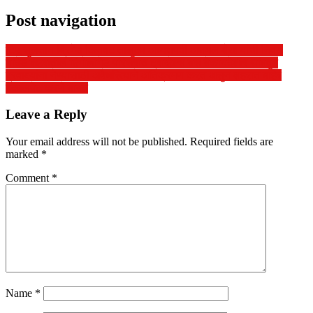
Post navigation
टिपू सुलतान ब्रिगेड किनवट तालुका अध्यक्षपदी अजमल शेख यांची निवड
नांदेड शहरातील हिंगोलीगेड परिसरात ट्राव्हेल्स बस बेकायदेशीर थांबवुन
प्रवाश्यांना नेण्यासाठी अवैधरित्याने अतिक्रमण करत असुन शहरात बाहेर
हकालपेट करणे बाबत
Leave a Reply
Your email address will not be published.
Required fields are
marked
*
Comment
*
Name
*