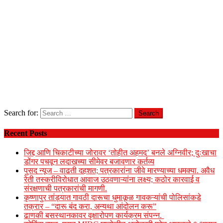
Search for:
Recent Posts
जिद्द आणि चिकाटीच्या जोरावर ‘तोहीत अहमद’ बनले अग्निवीर; दुःखाचा
डोंगर पचवून लदाखच्या सीमेवर बजावणार कर्तव्य
पुसद न्यूज – वाढती दहशत; पत्रकारांना जीवे मारण्याच्या धमक्या. अवैध
रेती तस्करीविरोधात आवाज उठवणाऱ्यांना लक्ष्य; कठोर कारवाई व
संरक्षणाची पत्रकारांची मागणी.
कृष्णापुर तांड्यात गावठी दारूचा धुमाकूळ गावकऱ्यांची पोलिसांकडे
तक्रार – “दारू बंद करा, अन्यथा आंदोलन करू”
ढाणकी बसस्थानकावर वृक्षारोपण कार्यक्रम संपन्न.