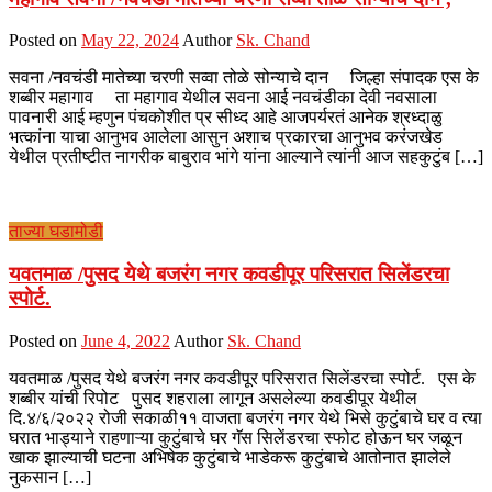
Posted on
May 22, 2024
Author
Sk. Chand
सवना /नवचंडी मातेच्या चरणी सव्वा तोळे सोन्याचे दान जिल्हा संपादक एस के
शब्बीर महागाव ता महागाव येथील सवना आई नवचंडीका देवी नवसाला
पावनारी आई म्हणुन पंचकोशीत प्र सीध्द आहे आजपर्यरतं आनेक श्रध्दाळु
भत्कांना याचा आनुभव आलेला आसुन अशाच प्रकारचा आनुभव करंजखेड
येथील प्रतीष्टीत नागरीक बाबुराव भांगे यांना आल्याने त्यांनी आज सहकुटुंब […]
ताज्या घडामोडी
यवतमाळ /पुसद येथे बजरंग नगर कवडीपूर परिसरात सिलेंडरचा
स्पोर्ट.
Posted on
June 4, 2022
Author
Sk. Chand
यवतमाळ /पुसद येथे बजरंग नगर कवडीपूर परिसरात सिलेंडरचा स्पोर्ट. एस के
शब्बीर यांची रिपोट पुसद शहराला लागून असलेल्या कवडीपूर येथील
दि.४/६/२०२२ रोजी सकाळी११ वाजता बजरंग नगर येथे भिसे कुटुंबाचे घर व त्या
घरात भाड्याने राहणाऱ्या कुटुंबाचे घर गॅस सिलेंडरचा स्फोट होऊन घर जळून
खाक झाल्याची घटना अभिषेक कुटुंबाचे भाडेकरू कुटुंबाचे आतोनात झालेले
नुकसान […]