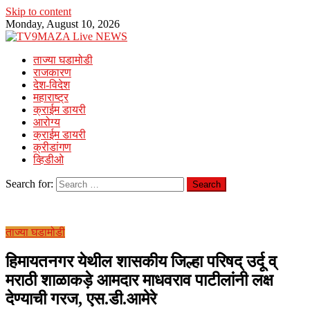
Skip to content
Monday, August 10, 2026
ताज्या घडामोडी
राजकारण
देश-विदेश
महाराष्ट्र
क्राईम डायरी
आरोग्य
क्राईम डायरी
क्रीडांगण
व्हिडीओ
Search for:
ताज्या घडामोडी
हिमायतनगर येथील शासकीय जिल्हा परिषद् उर्दू व्
मराठी शाळाकड़े आमदार माधवराव पाटीलांनी लक्ष
देण्याची गरज, एस.डी.आमेरे