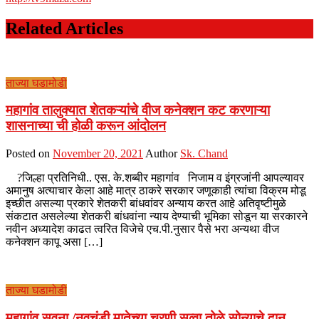
Related Articles
ताज्या घडामोडी
महागांव तालुक्‍यात शेतकऱ्यांचे वीज कनेक्शन कट करणाऱ्या
शासनाच्या ची होळी करून आंदोलन
Posted on
November 20, 2021
Author
Sk. Chand
?जिल्हा प्रतिनिधी.. एस. के.शब्बीर महागांव निजाम व इंग्रजांनी आपल्यावर
अमानुष अत्याचार केला आहे मात्र ठाकरे सरकार जणूकाही त्यांचा विक्रम मोडू
इच्छीत असल्या प्रकारे शेतकरी बांधवांवर अन्याय करत आहे अतिवृष्टीमुळे
संकटात असलेल्या शेतकरी बांधवांना न्याय देण्याची भूमिका सोडून या सरकारने
नवीन अध्यादेश काढत त्वरित विजेचे एच.पी.नुसार पैसे भरा अन्यथा वीज
कनेक्शन कापू असा […]
ताज्या घडामोडी
महागांव सवना /नवचंडी मातेच्या चरणी सव्वा तोळे सोन्याचे दान ,