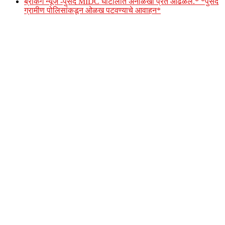
ब्रेकिंग न्यूज -पुसद MIDC घाटोलीत अनोळखी प्रेत आढळले.* *पुसद
ग्रामीण पोलिसांकडून ओळख पटवण्याचे आवाहन*