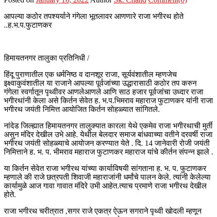
आपल्या कठोर तपश्यर्याने गंगेला भूतलावर आणणारे राजा भगीरथ होते
..ह.भ.प.फुटाणकर
हिमायतनगर तालुका प्रतिनिधी /
हिंदू पुराणातील एक धर्मनिष्ठ व दानशूर राजा, सूर्यवंशातील म्हणजेच
इक्ष्वाकुवंशातील या राजाने आपल्या पूर्वजांच्या उद्धारासाठी कठोर तप करुन
गंगेला स्वर्गातून पृथ्वीवर आणलेआणले आणि साठ हजार पूर्वजांचा उध्दार राजा
भगीरथांनी केला असे किर्तन सेवेत ह. भ.प.भिमराव महाराज फुटाणकर यांनी राजा
भगीरथ जयंती निमित्त आयोजित किर्तन सोहळ्यात सांगितले.
नांदेड जिल्ह्यात हिमायतनगर तालुक्यात कारला येथे एकमेव राजा भगीरथाची मुर्ती
असुन मंदिर देखील उभे आहे. येथील बेलदार समाज बांधवाच्या वतीने दरवर्षी राजा
भगीरथ जयंती सोहळ्याचे आयोजन करण्यात येते . दि. 14 जानेवारी रोजी जयंती
निमित्ताने ह. भ. प. भीमराव महाराज फुटाणकर महाराज यांचे कीर्तन संपन्न झाले .
या किर्तन सेवेत राजा भगीरथ यांच्या कार्याविषयी सांगताना ह. भ. प. फुटाणकर
म्हणाले की राजे छत्रपती शिवाजी महाराजांनी धर्मांचे पालन केले. त्यांनी केलेल्या
कार्यामुळे आज गावा गावात मंदिरे उभी आहेत.त्याच प्रमाणे राजा भगीरथ देखील
होते.
राजा भगीरथ चरीत्रात ,सगर राजे एकत्र ऐऊन सगराने पृथ्वी खोदली म्हणून