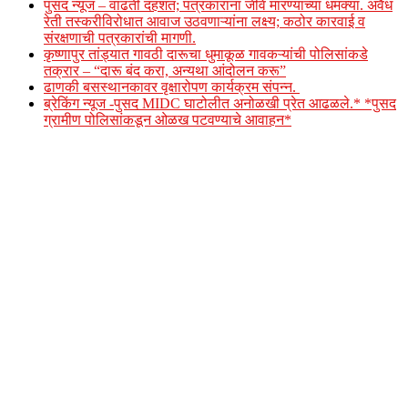
पुसद न्यूज – वाढती दहशत; पत्रकारांना जीवे मारण्याच्या धमक्या. अवैध
रेती तस्करीविरोधात आवाज उठवणाऱ्यांना लक्ष्य; कठोर कारवाई व
संरक्षणाची पत्रकारांची मागणी.
कृष्णापुर तांड्यात गावठी दारूचा धुमाकूळ गावकऱ्यांची पोलिसांकडे
तक्रार – “दारू बंद करा, अन्यथा आंदोलन करू”
ढाणकी बसस्थानकावर वृक्षारोपण कार्यक्रम संपन्न.
ब्रेकिंग न्यूज -पुसद MIDC घाटोलीत अनोळखी प्रेत आढळले.* *पुसद
ग्रामीण पोलिसांकडून ओळख पटवण्याचे आवाहन*