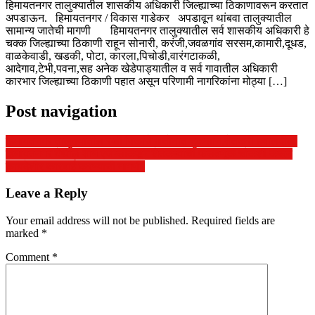
हिमायतनगर तालुक्यातील शासकीय अधिकारी जिल्ह्याच्या ठिकाणावरून करतात
अपडाऊन. हिमायतनगर / विकास गाडेकर अपडावून थांबवा तालुक्यातील
सामान्य जातेची मागणी हिमायतनगर तालुक्यातील सर्व शासकीय अधिकारी हे
चक्क जिल्ह्याच्या ठिकाणी राहून सोनारी, करंजी,जवळगांव सरसम,कामारी,दूधड,
वाळकेवाडी, खडकी, पोटा, कारला,पिचोडी,वारंगटाकळी,
आदेगाव,टेभी,पवना,सह अनेक खेडेपाड्यातील व सर्व गावातील अधिकारी
कारभार जिल्ह्याच्या ठिकाणी पहात असून परिणामी नागरिकांना मोठ्या […]
Post navigation
हिमायतनगर तालुक्यातील रब्बी पिकांचे अतोनात नुकसान,शेतकरी हवालदील,
हिमायतनगर येथील शाम एजन्सीकडून शेतकऱ्यांची फसवणूक चौकशी करून
कायदेशीर कारवाई करण्याची मागणी.
Leave a Reply
Your email address will not be published.
Required fields are
marked
*
Comment
*